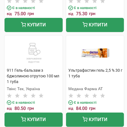
Є в наявності
Є в наявності
75.00
грн
75.30
грн
від
від
КУПИТИ
КУПИТИ
911 Гель-бальзам з
Ультрафастин гель 2,5 % 30 г
бджолиною отрутою 100 мл
1 туба
1 туба
Твінс Тек, Україна
Медана Фарма АТ
Є в наявності
Є в наявності
80.50
грн
84.00
грн
від
від
КУПИТИ
КУПИТИ