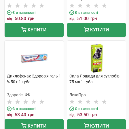
Є в наявності
Є в наявності
50.80
грн
51.00
грн
від
від
КУПИТИ
КУПИТИ
Диклофенак Здоров'я гель 1
Сила Лошади для суглобів
% 50 г 1 туба
75 мл 1 туба
Здоров'я ФК
ЛекоПро
Є в наявності
Є в наявності
53.40
грн
53.50
грн
від
від
КУПИТИ
КУПИТИ