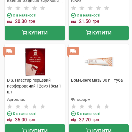
Калина медична виробнича
Віола
компанія
Є в наявності
Є в наявності
20.30
грн
21.50
грн
від
від
КУПИТИ
КУПИТИ
D.S. Пластир перцевий
Бом-Бенге мазь 30 г 1 туба
перфорований 12смх18см 1
шт
Аргопласт
Фітофарм
Є в наявності
Є в наявності
35.00
грн
37.70
грн
від
від
КУПИТИ
КУПИТИ