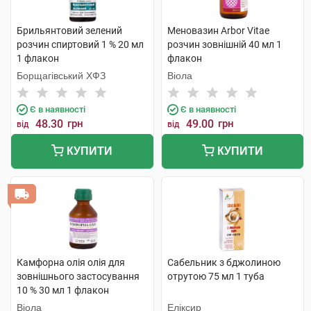
Брильянтовий зелений
Меновазин Arbor Vitae
розчин спиртовий 1 % 20 мл
розчин зовнішній 40 мл 1
1 флакон
флакон
Борщагівський ХФЗ
Віола
Є в наявності
Є в наявності
48.30
грн
49.00
грн
від
від
КУПИТИ
КУПИТИ
Камфорна олія олія для
Сабельник з бджолиною
зовнішнього застосування
отрутою 75 мл 1 туба
10 % 30 мл 1 флакон
Віола
Еліксир