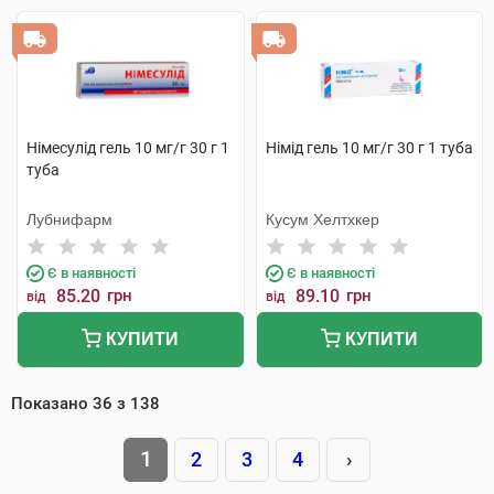
Німесулід гель 10 мг/г 30 г 1
Німід гель 10 мг/г 30 г 1 туба
туба
Лубнифарм
Кусум Хелтхкер
Є в наявності
Є в наявності
85.20
грн
89.10
грн
від
від
КУПИТИ
КУПИТИ
Показано
36
з
138
1
2
3
4
›