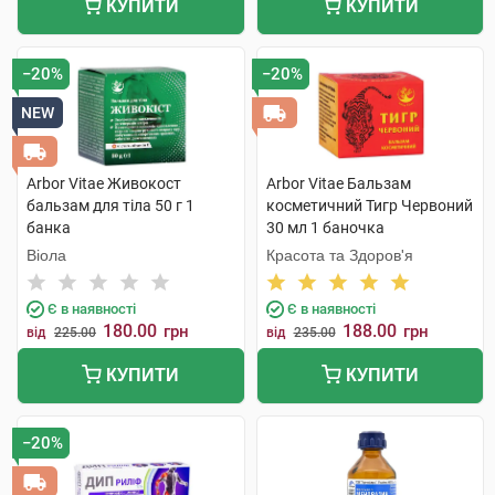
КУПИТИ
КУПИТИ
−20%
−20%
NEW
Arbor Vitae Живокост
Arbor Vitae Бальзам
бальзам для тіла 50 г 1
косметичний Тигр Червоний
банка
30 мл 1 баночка
Віола
Красота та Здоров'я
Є в наявності
Є в наявності
180.00
188.00
грн
грн
від
225.00
від
235.00
КУПИТИ
КУПИТИ
−20%