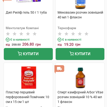
Дип Риліф гель 50 г 1 туба
Меновазин розчин зовнішній
40 мл 1 флакон
Ментолатум Компані
Тернофарм
Є в наявності
Є в наявності
206.80
грн
19.20
грн
від
258.50
від
КУПИТИ
КУПИТИ
Пластир перцевий
Спирт камфорний Arbor Vitae
перфорований Помічник 10
розчин зовнішній 10 % 40 мл
см х 15 см 1 шт
1 флакон