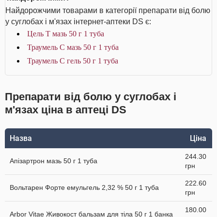
Найдорожчими товарами в категорії препарати від болю
у суглобах і м'язах інтернет-аптеки DS є:
Цель Т мазь 50 г 1 туба
Траумель С мазь 50 г 1 туба
Траумель С гель 50 г 1 туба
Препарати від болю у суглобах і
м'язах ціна в аптеці DS
Назва
Ціна
244.30
Апізартрон мазь 50 г 1 туба
грн
222.60
Вольтарен Форте емульгель 2,32 % 50 г 1 туба
грн
180.00
Arbor Vitae Живокост бальзам для тіла 50 г 1 банка