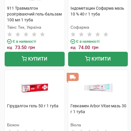
911 Травмалгон
Індометацин Софарма мазь
розігріваючий гель-бальзам
10 % 40 г 1 туба
100 мл 1 туба
Твінс Тек, Україна
Софарма
Є в наявності
Є в наявності
73.50
грн
74.00
грн
від
від
КУПИТИ
КУПИТИ
Гірудалгон гель 50 г 1 туба
Гевкамен Arbor Vitae мазь 30
г 1 туба
Біокон
Віола