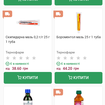
Скипидарна мазь 0,2 г/г 25 г
Бороментол мазь 25 г 1 туба
1 туба
Тернофарм
Тернофарм
Є в наявності
Є в наявності
38.60
грн
44.20
грн
від
від
КУПИТИ
КУПИТИ