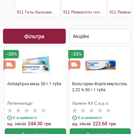
911 Гель-бальзам з бджолиною отрутою
911 Ревмалгон гель-бальзам
Фільтри
−30%
−25%
Апізартрон мазь 50 г 1 туба
Вольтарен Форте емульгель
2,32 % 50 г 1 туба
Ліхтенхельдт
Халеон КХ С.а.р.л.
Є в наявності
Є в наявності
244.30
222.60
грн
грн
від
349.00
від
296.80