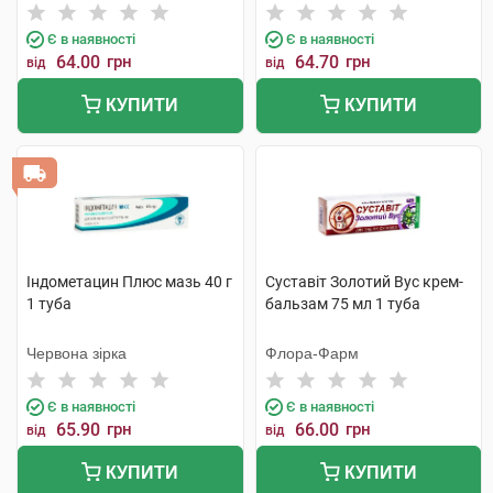
фабрика
Є в наявності
Є в наявності
64.00
грн
64.70
грн
від
від
КУПИТИ
КУПИТИ
Індометацин Плюс мазь 40 г
Суставіт Золотий Вус крем-
1 туба
бальзам 75 мл 1 туба
Червона зірка
Флора-Фарм
Є в наявності
Є в наявності
65.90
грн
66.00
грн
від
від
КУПИТИ
КУПИТИ