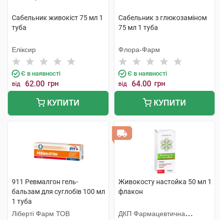
Сабельник живокіст 75 мл 1
Сабельник з глюкозамiном
туба
75 мл 1 туба
Еліксир
Флора-Фарм
Є в наявності
Є в наявності
62.00
грн
64.00
грн
від
від
КУПИТИ
КУПИТИ
911 Ревмалгон гель-
Живокосту настойка 50 мл 1
бальзам для суглобів 100 мл
флакон
1 туба
Ліберті Фарм ТОВ
ДКП Фармацевтична