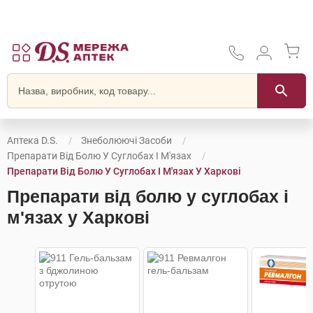
Аптека D.S.
Знеболюючі Засоби
Препарати Від Болю У Суглобах І М'язах
Препарати Від Болю У Суглобах І М'язах У Харкові
Препарати від болю у суглобах і
м'язах у Харкові