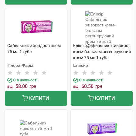
Сабельник з хондроїтином
Еліксір Сабельник живокост
75 мл 1 туба
крем-бальзам регенеруючий
крем 75 мл 1 туба
Флора-Фарм
Еліксир
Є в наявності
Є в наявності
58.00
грн
60.50
грн
від
від
КУПИТИ
КУПИТИ