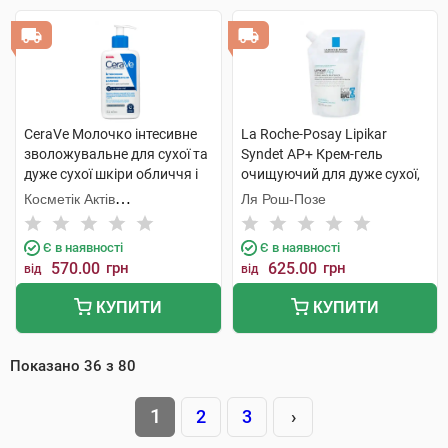
CeraVe Молочко інтесивне
La Roche-Posay Lipikar
зволожувальне для сухої та
Syndet AP+ Крем-гель
дуже сухої шкіри обличчя і
очищуючий для дуже сухої,
тіла 236 мл 1 флакон
схильної до атопії шкіри 400
Косметік Актів
Ля Рош-Позе
мл 1 пауч
Інтернаціональ
Є в наявності
Є в наявності
570.00
грн
625.00
грн
від
від
КУПИТИ
КУПИТИ
Показано
36
з
80
1
2
3
›