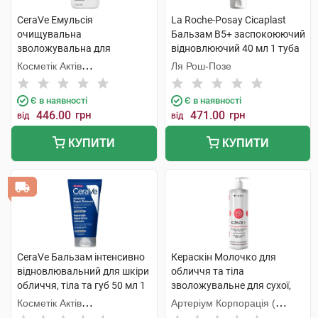
CeraVe Емульсія
La Roche-Posay Cicaplast
очищувальна
Бальзам B5+ заспокоюючий
зволожувальна для
відновлюючий 40 мл 1 туба
нормальної і сухої шкіри
Косметік Актів
Ля Рош-Позе
обличчя і тіла 236 мл 1
Інтернаціональ
флакон
Є в наявності
Є в наявності
446.00
грн
471.00
грн
від
від
КУПИТИ
КУПИТИ
CeraVe Бальзам інтенсивно
Кераскін Молочко для
відновлювальний для шкіри
обличчя та тіла
обличчя, тіла та губ 50 мл 1
зволожувальне для сухої,
туба
чутливої та схильної до
Косметік Актів
Артеріум Корпорація (
атопії шкіри 400 мл 1 флакон
Інтернаціональ
КМП+Галичфарм)