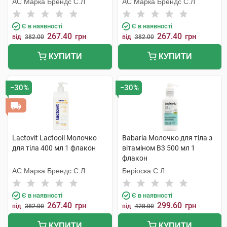
АС Марка Брендс С.Л
АС Марка Брендс С.Л
Є в наявності
Є в наявності
267.40
267.40
грн
грн
від
382.00
від
382.00
КУПИТИ
КУПИТИ
−30%
−30%
Lactovit Lactooil Молочко
Babaria Молочко для тіла з
для тіла 400 мл 1 флакон
вітаміном В3 500 мл 1
флакон
АС Марка Брендс С.Л
Беріоска С.Л.
Є в наявності
Є в наявності
267.40
299.60
грн
грн
від
382.00
від
428.00
КУПИТИ
КУПИТИ