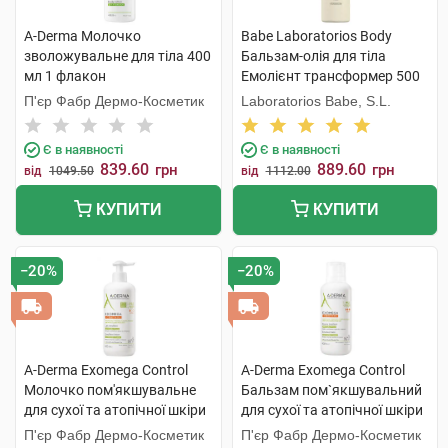
A-Derma Молочко
Babe Laboratorios Body
зволожувальне для тіла 400
Бальзам-олія для тіла
мл 1 флакон
Емолієнт трансформер 500
мл 1 флакон
П'єр Фабр Дермо-Косметик
Laboratorios Babe, S.L.
Є в наявності
Є в наявності
839.60
889.60
грн
грн
від
1049.50
від
1112.00
КУПИТИ
КУПИТИ
−20%
−20%
A-Derma Exomega Control
A-Derma Exomega Control
Молочко пом'якшувальне
Бальзам пом`якшувальний
для сухої та атопічної шкіри
для сухої та атопічної шкіри
400 мл 1 флакон
400 мл 1 туба
П'єр Фабр Дермо-Косметик
П'єр Фабр Дермо-Косметик