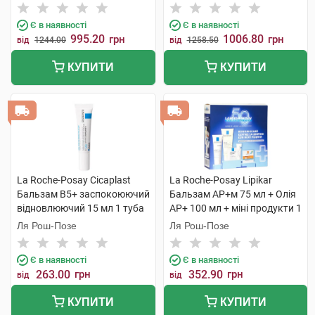
Є в наявності
Є в наявності
995.20
1006.80
грн
грн
від
1244.00
від
1258.50
КУПИТИ
КУПИТИ
La Roche-Posay Cicaplast
La Roche-Posay Lipikar
Бальзам B5+ заспокоюючий
Бальзам AP+м 75 мл + Олія
відновлюючий 15 мл 1 туба
AP+ 100 мл + міні продукти 1
набір
Ля Рош-Позе
Ля Рош-Позе
Є в наявності
Є в наявності
263.00
грн
352.90
грн
від
від
КУПИТИ
КУПИТИ