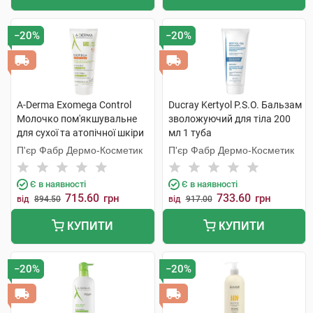
−20%
−20%
A-Derma Exomega Control
Ducray Kertyol Р.S.О. Бальзам
Молочко пом'якшувальне
зволожуючий для тіла 200
для сухої та атопічної шкіри
мл 1 туба
200 мл 1 туба
П'єр Фабр Дермо-Косметик
П'єр Фабр Дермо-Косметик
Є в наявності
Є в наявності
715.60
733.60
грн
грн
від
894.50
від
917.00
КУПИТИ
КУПИТИ
−20%
−20%