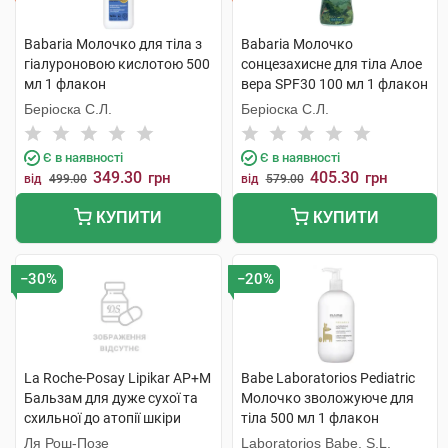
Babaria Молочко для тіла з
Babaria Молочко
гіалуроновою кислотою 500
сонцезахисне для тіла Алое
мл 1 флакон
вера SPF30 100 мл 1 флакон
Беріоска С.Л.
Беріоска С.Л.
Є в наявності
Є в наявності
349.30
405.30
грн
грн
від
499.00
від
579.00
КУПИТИ
КУПИТИ
−30%
−20%
La Roche-Posay Lipikar AP+M
Babe Laboratorios Pediatric
Бальзам для дуже сухої та
Молочко зволожуюче для
схильної до атопії шкіри
тіла 500 мл 1 флакон
обличчя та тіла 200 мл 1
Ля Рош-Позе
Laboratorios Babe, S.L.