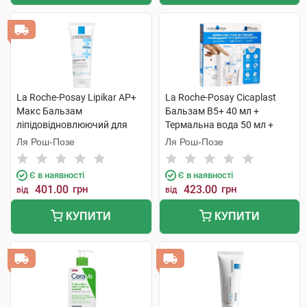
La Roche-Posay Lipikar АР+
La Roche-Posay Cicaplast
Макс Бальзам
Бальзам B5+ 40 мл +
ліпідовідновлюючий для
Термальна вода 50 мл +
сухої атопічної шкіри
Lipikar Syndet AP+ Крем-гель
Ля Рош-Позе
Ля Рош-Позе
обличчя і тіла 75 мл 1 туба
15 мл + AntheliosUVA 400 1
набір
Є в наявності
Є в наявності
401.00
грн
423.00
грн
від
від
КУПИТИ
КУПИТИ