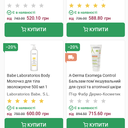
туба
Є в наявності
Є в наявності
520.10
588.80
грн
грн
від
743.00
від
736.00
КУПИТИ
КУПИТИ
−20%
−20%
Babe Laboratorios Body
A-Derma Exomega Control
Молочко для тіла
Бальзам пом`якшувальний
зволожуюче 500 мл 1
для сухої та атопічної шкіри
флакон
200 мл 1 туба
Laboratorios Babe, S.L.
П'єр Фабр Дермо-Косметик
Є в наявності
Є в наявності
600.00
715.60
грн
грн
від
750.00
від
894.50
КУПИТИ
КУПИТИ