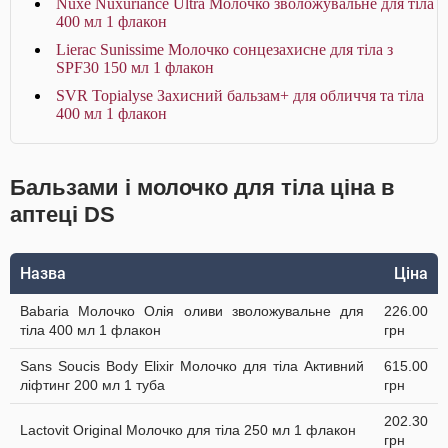
Nuxe Nuxuriance Ultra Молочко зволожувальне для тіла
400 мл 1 флакон
Lierac Sunissime Молочко сонцезахисне для тіла з
SPF30 150 мл 1 флакон
SVR Topialyse Захисний бальзам+ для обличчя та тіла
400 мл 1 флакон
Бальзами і молочко для тіла ціна в
аптеці DS
Назва
Ціна
Babaria Молочко Олія оливи зволожувальне для
226.00
тіла 400 мл 1 флакон
грн
Sans Soucis Body Elixir Молочко для тіла Активний
615.00
ліфтинг 200 мл 1 туба
грн
202.30
Lactovit Original Молочко для тіла 250 мл 1 флакон
грн