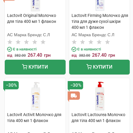
Lactovit Original Молочко
Lactovit Firming Молочко для
для тіла 400 мл 1 флакон
тіла для дуже сухої шкіри
400 мл 1 флакон
АС Марка Брендс С.Л
АС Марка Брендс С.Л
Є в наявності
Є в наявності
267.40
267.40
грн
грн
від
382.00
від
382.00
КУПИТИ
КУПИТИ
−30%
−30%
Lactovit Activit Молочко для
Lactovit Lactourea Молочко
тіла 400 мл 1 флакон
для тіла 400 мл 1 флакон