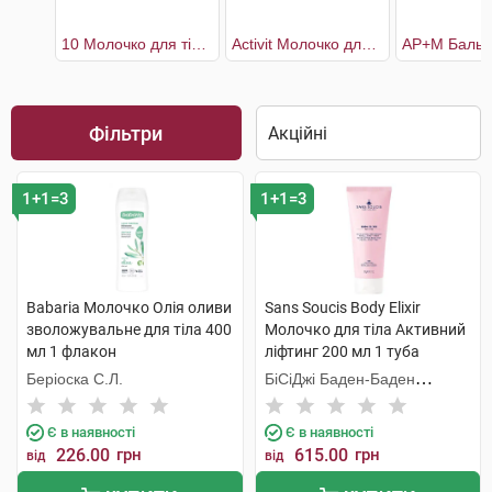
10 Молочко для тіла зволоження та комфорт 48 годин для сухої шкіри
Activit Молочко для тіла
Фільтри
1+1=3
1+1=3
Babaria Молочко Олія оливи
Sans Soucis Body Elixir
зволожувальне для тіла 400
Молочко для тіла Активний
мл 1 флакон
ліфтинг 200 мл 1 туба
Беріоска С.Л.
БіСіДжі Баден-Баден
Косметікс Груп Гмбх
Є в наявності
Є в наявності
226.00
грн
615.00
грн
від
від