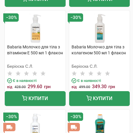
−30%
−30%
Babaria Молочко для тіла з
Babaria Молочко для тіла з
вітаміном Е 500 мл 1 флакон
колагеном 500 мл 1 флакон
Беріоска С.Л.
Беріоска С.Л.
Є в наявності
Є в наявності
299.60
349.30
грн
грн
від
428.00
від
499.00
КУПИТИ
КУПИТИ
−30%
−30%