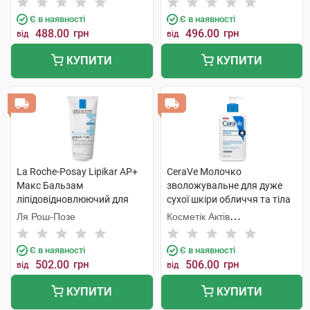
Є в наявності
Є в наявності
488.00
грн
496.00
грн
від
від
КУПИТИ
КУПИТИ
La Roche-Posay Lipikar АР+
CeraVe Молочко
Макс Бальзам
зволожувальне для дуже
ліпідовідновлюючий для
сухої шкіри обличчя та тіла
сухої атопічної шкіри
236 мл 1 флакон
Ля Рош-Позе
Косметік Актів
обличчя і тіла 200 мл 1 туба
Інтернаціональ
Є в наявності
Є в наявності
502.00
грн
506.00
грн
від
від
КУПИТИ
КУПИТИ