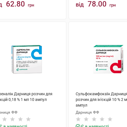
62.80
78.00
д
від
грн
грн
КУПИТИ
КУПИТИ
реналін Дарниця розчин для
Сульфокамфокаїн Дарниц
єкцій 0,18 % 1 мл 10 ампул
розчин для ін'єкцій 10 % 2 
ампул
рниця ФФ
Дарниця ФФ
Є в наявності
Є в наявності