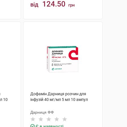
124.50
від
грн
КУПИТИ
я
Дофамін Дарниця розчин для
мл 10
інфузій 40 мг/мл 5 мл 10 ампул
Дарниця ФФ
Є в наявності