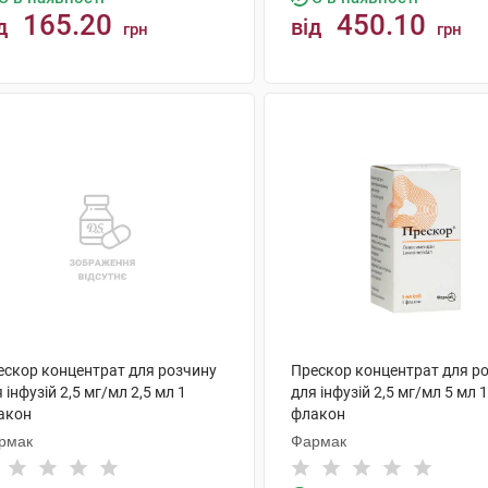
165.20
450.10
д
від
грн
грн
КУПИТИ
КУПИТИ
ескор концентрат для розчину
Прескор концентрат для р
 інфузій 2,5 мг/мл 2,5 мл 1
для інфузій 2,5 мг/мл 5 мл 1
акон
флакон
рмак
Фармак