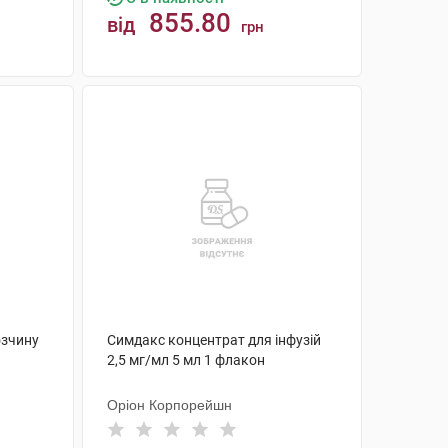
855.80
від
грн
КУПИТИ
озчину
Симдакс концентрат для інфузій
2,5 мг/мл 5 мл 1 флакон
Оріон Корпорейшн