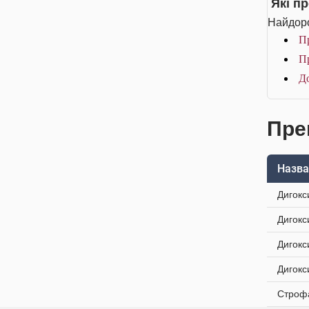
Які п
Найдоро
Пр
Пр
До
Пре
Назва
Дигокс
Дигокс
Дигокс
Дигокс
Строфа