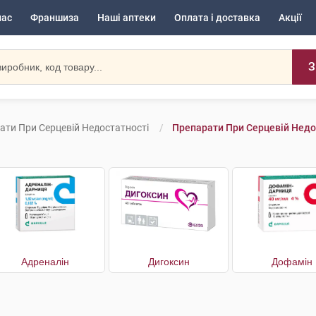
нас
Франшиза
Наші аптеки
Оплата і доставка
Акції
З
ати При Серцевій Недостатності
Препарати При Серцевій Недос
Адреналін
Дигоксин
Дофамін