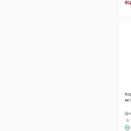
ві
Кор
мг
До