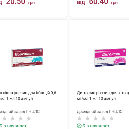
20.50
60.40
д
від
грн
грн
КУПИТИ
КУПИТИ
глікон розчин для ін'єкцій 0,6
Дигоксин розчин для ін'єкц
/мл 1 мл 10 ампул
мг/мл 1 мл 10 ампул
слідний завод ГНЦЛС
Дослідний завод ГНЦЛС
Є в наявності
Є в наявності