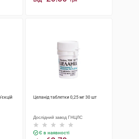
грн
КУПИТИ
'єкцій
Целанід таблетки 0,25 мг 30 шт
Дослідний завод ГНЦЛС
Є в наявності