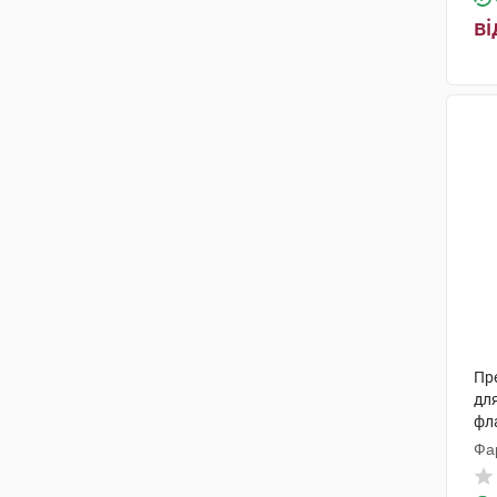
ві
Пр
для
фл
Фа