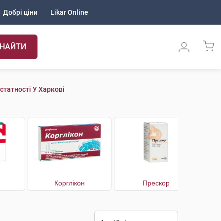
Добрі ціни
Likar Online
НАЙТИ
татності У Харкові
Корглікон
Прескор