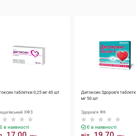
оксин таблетки 0,25 мг 40 шт
Дигоксин Здоров'я таблетк
мг 50 шт
рщагівський ХФЗ
Здоров'я ФК
Є в наявності
Є в наявності
17.00
19.70
д
від