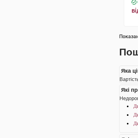
ві
Показа
Пош
Яка ц
Вартіст
Які п
Недорог
Ди
Ди
Ди