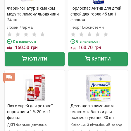
ФарингоНатур зі смаком
Горлоспас Актив для дітей
меду та лимону льодяники
спрей для горла 45 мл 1
24 шт
флакон
Лозен Фарма
Георг Біосистеми
Є в наявності
Є в наявності
160.50
грн
160.70
грн
від
від
КУПИТИ
КУПИТИ
Люгс спрей для ротової
Деквадол з лимонним
порожнини 1 % 20 мл 1
смаком таблетки для
флакон
розсмоктування 30 шт
ДКП Фармацевтична
Київський вітамінний завод
фабрика