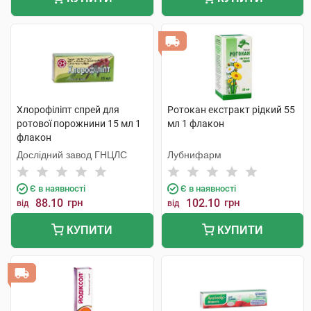
Хлорофіліпт спрей для
Ротокан екстракт рідкий 55
ротової порожнини 15 мл 1
мл 1 флакон
флакон
Дослідний завод ГНЦЛС
Лубнифарм
Є в наявності
Є в наявності
88.10
грн
102.10
грн
від
від
КУПИТИ
КУПИТИ