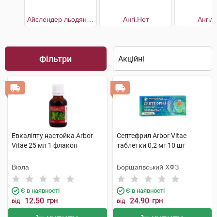
Айслендер льодяники для горла
Ангі.Нет
Ангіл
Фільтри
Евкаліпту настойка Arbor
Септефрил Arbor Vitae
Vitae 25 мл 1 флакон
таблетки 0,2 мг 10 шт
Віола
Борщагівський ХФЗ
Є в наявності
Є в наявності
12.50
грн
24.90
грн
від
від