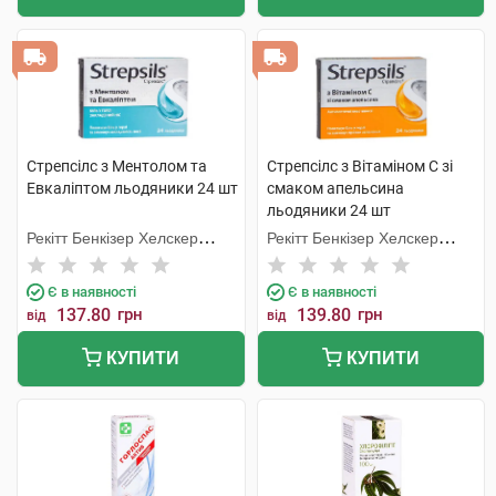
Стрепсілс з Ментолом та
Стрепсілс з Вітаміном C зі
Евкаліптом льодяники 24 шт
смаком апельсина
льодяники 24 шт
Рекітт Бенкізер Хелскер
Рекітт Бенкізер Хелскер
Інтернешнл
Інтернешнл
Є в наявності
Є в наявності
137.80
грн
139.80
грн
від
від
КУПИТИ
КУПИТИ