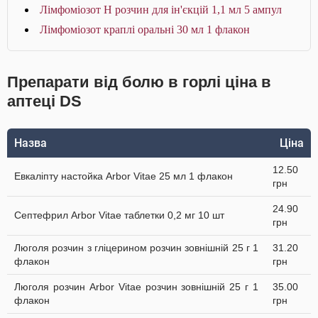
Лімфоміозот Н розчин для ін'єкцій 1,1 мл 5 ампул
Лімфоміозот краплі оральні 30 мл 1 флакон
Препарати від болю в горлі ціна в
аптеці DS
Назва
Ціна
12.50
Евкаліпту настойка Arbor Vitae 25 мл 1 флакон
грн
24.90
Септефрил Arbor Vitae таблетки 0,2 мг 10 шт
грн
Люголя розчин з гліцерином розчин зовнішній 25 г 1
31.20
флакон
грн
Люголя розчин Arbor Vitae розчин зовнішній 25 г 1
35.00
флакон
грн