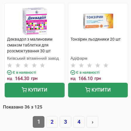
Деквадол з малиновим
Тонзірин льодяники 20 шт
смаком таблетки для
розсмоктування 30 шт
Київський вітамінний завод
Адіфарм
Є в наявності
Є в наявності
164.30
грн
166.10
грн
від
від
КУПИТИ
КУПИТИ
Показано
36
з
125
1
2
3
4
›