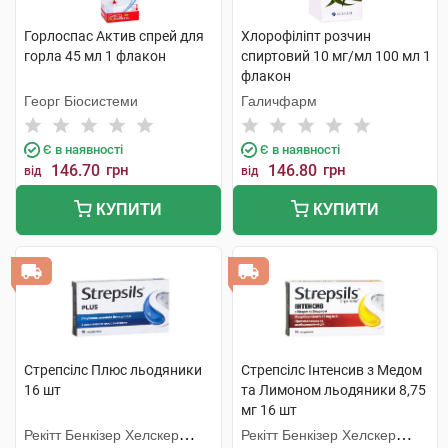
Горлоспас Актив спрей для
Хлорофіліпт розчин
горла 45 мл 1 флакон
спиртовий 10 мг/мл 100 мл 1
флакон
Георг Біосистеми
Галичфарм
Є в наявності
Є в наявності
146.70
грн
146.80
грн
від
від
КУПИТИ
КУПИТИ
Стрепсілс Плюс льодяники
Стрепсілс Інтенсив з Медом
16 шт
та Лимоном льодяники 8,75
мг 16 шт
Рекітт Бенкізер Хелскер
Рекітт Бенкізер Хелскер