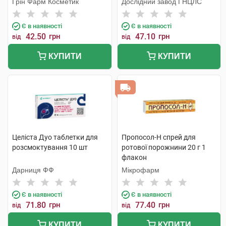
Грін Фарм Косметик
Дослідний завод ГНЦЛС
Є в наявності
Є в наявності
42.50
грн
47.10
грн
від
від
КУПИТИ
КУПИТИ
Целіста Дуо таблетки для
Пропосол-Н спрей для
розсмоктування 10 шт
ротової порожнини 20 г 1
флакон
Дарниця ФФ
Мікрофарм
Є в наявності
Є в наявності
71.80
грн
77.40
грн
від
від
КУПИТИ
КУПИТИ