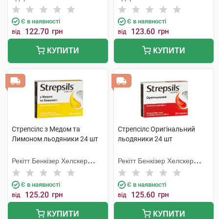
Є в наявності
Є в наявності
122.70
грн
123.60
грн
від
від
КУПИТИ
КУПИТИ
Стрепсілс з Медом та
Стрепсілс Оригінальний
Лимоном льодяники 24 шт
льодяники 24 шт
Рекітт Бенкізер Хелскер
Рекітт Бенкізер Хелскер
Інтернешнл
Інтернешнл
Є в наявності
Є в наявності
125.20
грн
125.60
грн
від
від
КУПИТИ
КУПИТИ