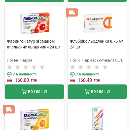
ФарингоНатур зі смаком
Флубрікс льодяники 8,75 мг
апельсину льодяники 24 шт
24 шт
Лозен Фарма
Лозі'с Фармасьютикалз С.Л.
Є в наявності
Є в наявності
160.00
грн
160.40
грн
від
від
КУПИТИ
КУПИТИ