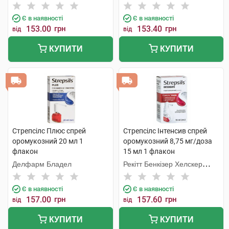
Інтернешнл
Інтернешнл
Є в наявності
Є в наявності
153.00
грн
153.40
грн
від
від
КУПИТИ
КУПИТИ
Стрепсілс Плюс спрей
Стрепсілс Інтенсив спрей
оромукозний 20 мл 1
оромукозний 8,75 мг/доза
флакон
15 мл 1 флакон
Делфарм Бладел
Рекітт Бенкізер Хелскер
Інтернешнл
Є в наявності
Є в наявності
157.00
грн
157.60
грн
від
від
КУПИТИ
КУПИТИ