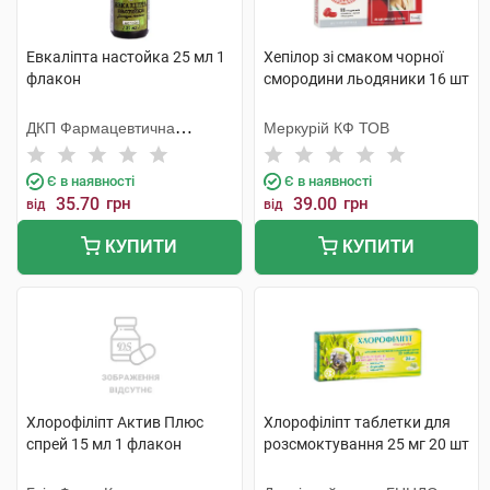
Евкаліпта настойка 25 мл 1
Хепілор зі смаком чорної
флакон
смородини льодяники 16 шт
ДКП Фармацевтична
Меркурій КФ ТОВ
фабрика
Є в наявності
Є в наявності
35.70
грн
39.00
грн
від
від
КУПИТИ
КУПИТИ
Хлорофіліпт Актив Плюс
Хлорофіліпт таблетки для
спрей 15 мл 1 флакон
розсмоктування 25 мг 20 шт