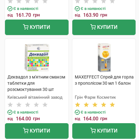
Є в наявності
Є в наявності
161.70
грн
163.90
грн
від
від
КУПИТИ
КУПИТИ
Деквадол з м'ятним смаком
MAXEFFECT Спрей для горла
таблетки для
з прополісом 30 мл 1 балон
розсмоктування 30 шт
Київський вітамінний завод
Грін Фарм Косметик
Є в наявності
Є в наявності
164.00
грн
164.00
грн
від
від
КУПИТИ
КУПИТИ