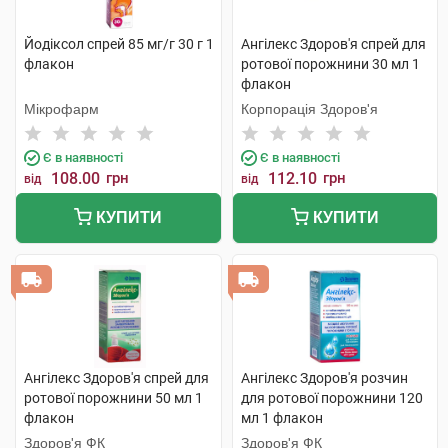
Йодіксол спрей 85 мг/г 30 г 1
Ангілекс Здоров'я спрей для
флакон
ротової порожнини 30 мл 1
флакон
Мікрофарм
Корпорація Здоров'я
Є в наявності
Є в наявності
108.00
грн
112.10
грн
від
від
КУПИТИ
КУПИТИ
Ангілекс Здоров'я спрей для
Ангілекс Здоров'я розчин
ротової порожнини 50 мл 1
для ротової порожнини 120
флакон
мл 1 флакон
Здоров'я ФК
Здоров'я ФК