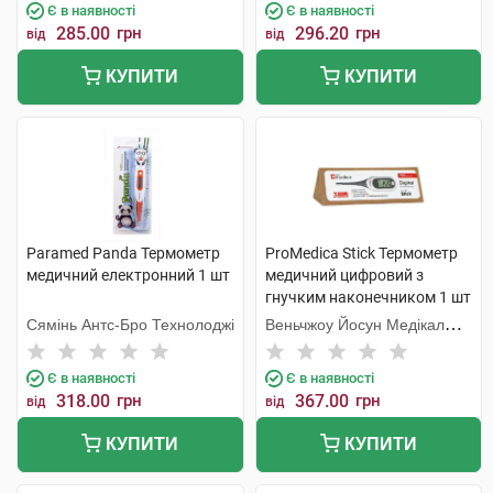
Є в наявності
Є в наявності
285.00
грн
296.20
грн
від
від
КУПИТИ
КУПИТИ
Paramed Panda Термометр
ProMedica Stick Термометр
медичний електронний 1 шт
медичний цифровий з
гнучким наконечником 1 шт
Сямінь Антс-Бро Технолоджі
Веньчжоу Йосун Медікал
Технолоджі
Є в наявності
Є в наявності
318.00
грн
367.00
грн
від
від
КУПИТИ
КУПИТИ