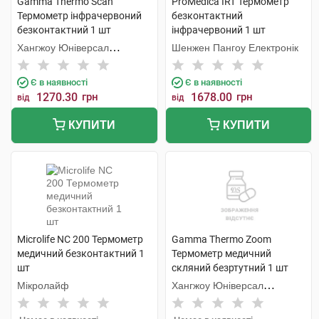
Gamma Thermo Scan
ProMedica IRT Термометр
Термометр інфрачервоний
безконтактний
безконтактний 1 шт
інфрачервоний 1 шт
Хангжоу Юніверсал
Шенжен Пангоу Електронік
Електронік
Є в наявності
Є в наявності
1270.30
грн
1678.00
грн
від
від
КУПИТИ
КУПИТИ
Microlife NC 200 Термометр
Gamma Thermo Zoom
медичний безконтактний 1
Термометр медичний
шт
скляний безртутний 1 шт
Мікролайф
Хангжоу Юніверсал
Електронік