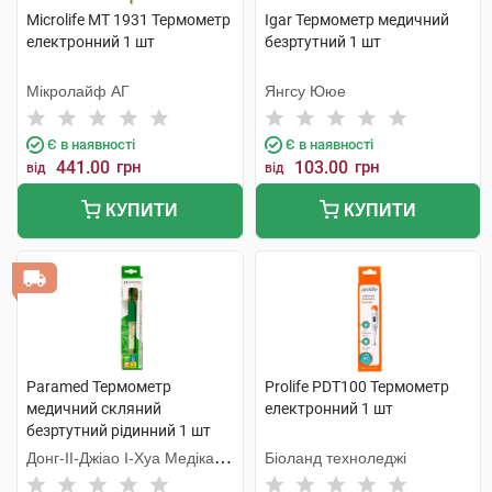
Microlife MT 1931 Термометр
Igar Термометр медичний
електронний 1 шт
безртутний 1 шт
Мікролайф AГ
Янгсу Ююе
Є в наявності
Є в наявності
441.00
грн
103.00
грн
від
від
КУПИТИ
КУПИТИ
Paramed Термометр
Prolife PDT100 Термометр
медичний скляний
електронний 1 шт
безртутний рідинний 1 шт
Донг-ІІ-Джіао І-Хуа Медікал
Біоланд техноледжі
Еквіпмент