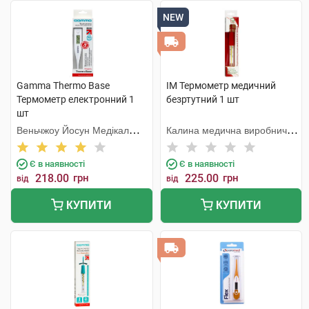
NEW
Gamma Thermo Base
IM Термометр медичний
Термометр електронний 1
безртутний 1 шт
шт
Веньчжоу Йосун Медікал
Калина медична виробнича
Технолоджі
компанія
Є в наявності
Є в наявності
218.00
грн
225.00
грн
від
від
КУПИТИ
КУПИТИ