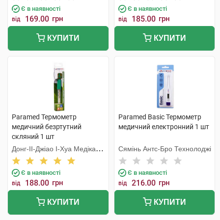
Є в наявності
Є в наявності
169.00
грн
185.00
грн
від
від
КУПИТИ
КУПИТИ
Paramed Термометр
Paramed Basic Термометр
медичний безртутний
медичний електронний 1 шт
скляний 1 шт
Донг-ІІ-Джіао І-Хуа Медікал
Сямінь Антс-Бро Технолоджі
Еквіпмент
Є в наявності
Є в наявності
188.00
грн
216.00
грн
від
від
КУПИТИ
КУПИТИ