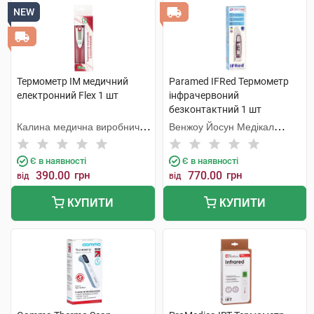
NEW
Термометр IM медичний
Paramed IFRed Термометр
електронний Flex 1 шт
інфрачервоний
безконтактний 1 шт
Калина медична виробнича
Венжоу Йосун Медікал
компанія
Технолоджі
Є в наявності
Є в наявності
390.00
грн
770.00
грн
від
від
КУПИТИ
КУПИТИ