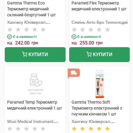
Gamma Thermo Eco
Paramed Flex Термометр
Термометр медичний
медичний електронний 1 шт
скляний безртутний 1 шт
Хангжоу Юніверсал
Сямінь Антс-Бро Технолоджі
Електронік
Є в наявності
Є в наявності
242.00
грн
255.00
грн
від
від
КУПИТИ
КУПИТИ
Paramed Temp Термометр
Gamma Thermo Soft
медичний електронний 1 шт
Термометр електронний з
гнучким кінчиком 1 шт
Wuxi Medical Instrument
Хангжоу Юніверсал
Factory (Китай)
Електронік