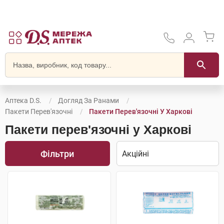
Аптека D.S.
Догляд За Ранами
Пакети Перев'язочні
Пакети Перев'язочні У Харкові
Пакети перев'язочні у Харкові
Фільтри