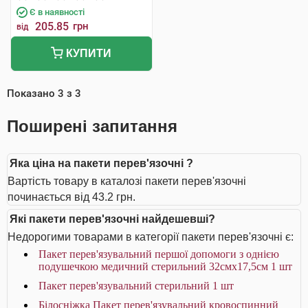
Є в наявності
205.85
грн
від
КУПИТИ
Показано
3
з
3
Поширені запитання
Яка ціна на пакети перев'язочні ?
Вартість товару в каталозі пакети перев'язочні
починається від 43.2 грн.
Які пакети перев'язочні найдешевші?
Недорогими товарами в категорії пакети перев'язочні є:
Пакет перев'язувальний першої допомоги з однією
подушечкою медичний стерильний 32смх17,5см 1 шт
Пакет перев'язувальний стерильний 1 шт
Білосніжка Пакет перев'язувальний кровоспинний