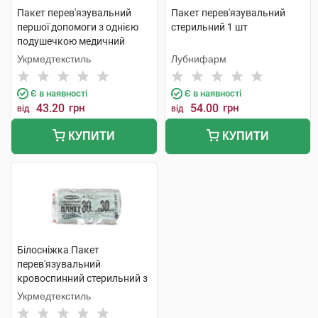
Пакет перев'язувальний
Пакет перев'язувальний
першої допомоги з однією
стерильний 1 шт
подушечкою медичний
стерильний 32смх17,5см 1
Укрмедтекстиль
Лубнифарм
шт
Є в наявності
Є в наявності
43.20
грн
54.00
грн
від
від
КУПИТИ
КУПИТИ
Білосніжка Пакет
перев'язувальний
кровоспинний стерильний з
однією подушкою 30 см х 30
Укрмедтекстиль
см 1 шт