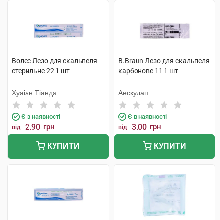
Волес Лезо для скальпеля
B.Braun Лезо для скальпеля
стерильне 22 1 шт
карбонове 11 1 шт
Хуаіан Тіанда
Аескулап
Є в наявності
Є в наявності
2.90
грн
3.00
грн
від
від
КУПИТИ
КУПИТИ