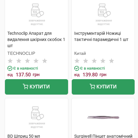
Technoclip Апарат для
Інструментарій Ножиці
видалення шкірних скобок 1
тактичні парамедичні 1 шт
шт
TECHNOCLIP
Китай
Є в наявності
Є в наявності
137.50
грн
139.80
грн
від
від
КУПИТИ
КУПИТИ
BD Шприц 50 мл
Surgiwell Пінцет анатомічний