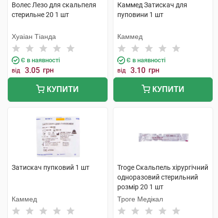
Волес Лезо для скальпеля
Каммед Затискач для
стерильне 20 1 шт
пуповини 1 шт
Хуаіан Тіанда
Каммед
Є в наявності
Є в наявності
3.05
грн
3.10
грн
від
від
КУПИТИ
КУПИТИ
Затискач пупковий 1 шт
Troge Скальпель хірургічний
одноразовий стерильний
розмір 20 1 шт
Каммед
Троге Медікал