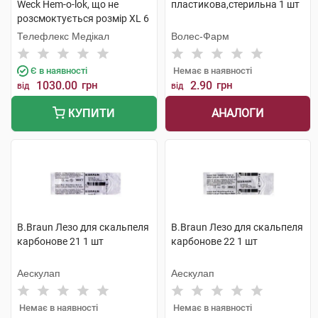
Weck Hem-o-lok, що не
пластикова,стерильна 1 шт
розсмоктується розмір XL 6
шт
Телефлекс Медікал
Волес-Фарм
Є в наявності
Немає в наявності
1030.00
грн
2.90
грн
від
від
АНАЛОГИ
КУПИТИ
B.Braun Лезо для скальпеля
B.Braun Лезо для скальпеля
карбонове 21 1 шт
карбонове 22 1 шт
Аескулап
Аескулап
Немає в наявності
Немає в наявності