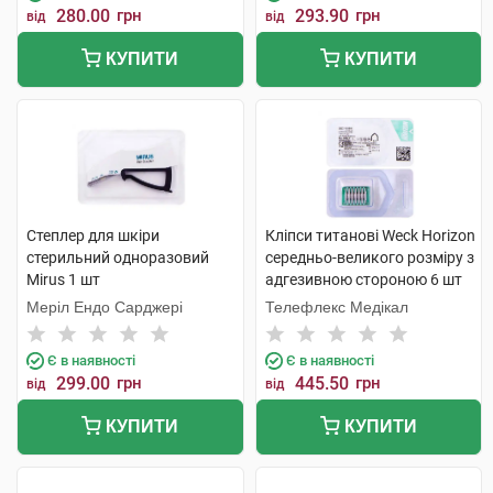
280.00
грн
293.90
грн
від
від
КУПИТИ
КУПИТИ
Степлер для шкіри
Кліпси титанові Weck Horizon
стерильний одноразовий
середньо-великого розміру з
Mirus 1 шт
адгезивною стороною 6 шт
Меріл Ендо Сарджері
Телефлекс Медікал
Є в наявності
Є в наявності
299.00
грн
445.50
грн
від
від
КУПИТИ
КУПИТИ