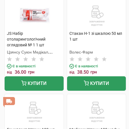
JS Набір
Стакан Н-1 зі шкалою 50 мл
отоларингологічний
1 шт
оглядовий № 1 1 шт
Цзянсу Суюн Медікал
Волес-Фарм
Метіріалс
Є в наявності
Є в наявності
36.00
грн
38.50
грн
від
від
КУПИТИ
КУПИТИ