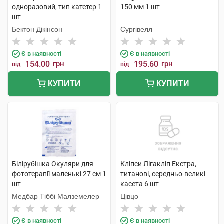
одноразовий, тип катетер 1
150 мм 1 шт
шт
Бектон Дікінсон
Сургівелл
Є в наявності
Є в наявності
154.00
грн
195.60
грн
від
від
КУПИТИ
КУПИТИ
Білірубішка Окуляри для
Кліпси Лігакліп Екстра,
фототерапії маленькі 27 см 1
титанові, середньо-великі
шт
касета 6 шт
Медбар Тіббі Малземелер
Цівцо
Є в наявності
Є в наявності