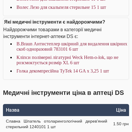
Волес Лезо для скальпеля стерильне 15 1 шт
Які медичні інструменти є найдорожчими?
Найдорожчими товарами в категорії медичні
інструменти інтернет-аптеки DS є:
B.Braun Антистеплер шкірний для видалення шкірних
скоб одноразовий 783101 6 шт
Кліпси полімерні лігатурні Weck Hem-o-lok, що не
розсмоктується розмір XL 6 шт
Голка декомпресійна TyTek 14 GA х 3,25 1 шт
Медичні інструменти ціна в аптеці DS
Назва
Ціна
Славна Шпатель отоларингологічний дерев'яний
1.50 грн
стерильний 1240101 1 шт