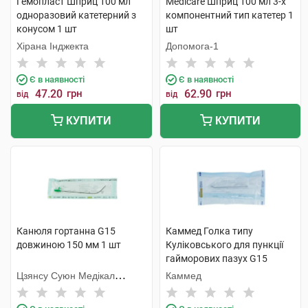
Гемопласт Шприц 100 мл
Medicare Шприц 100 мл 3-х
одноразовий катетерний з
компонентний тип катетер 1
конусом 1 шт
шт
Хірана Інджекта
Допомога-1
Є в наявності
Є в наявності
47.20
грн
62.90
грн
від
від
КУПИТИ
КУПИТИ
Канюля гортанна G15
Каммед Голка типу
довжиною 150 мм 1 шт
Куліковського для пункції
гайморових пазух G15
2,0x85 мм 1 шт
Цзянсу Суюн Медікал
Каммед
Метіріалс