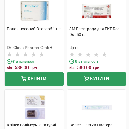
Балон носовий Отоглоб 1 шт
3M Електроди для ЕКГ Red
Dot 50 шт
Dr. Claus Pharma GmbH
Цівцо
Є в наявності
Є в наявності
538.00
грн
580.00
грн
від
від
КУПИТИ
КУПИТИ
Кліпси полімерні лігатурні
Волес Піпетка Пастера