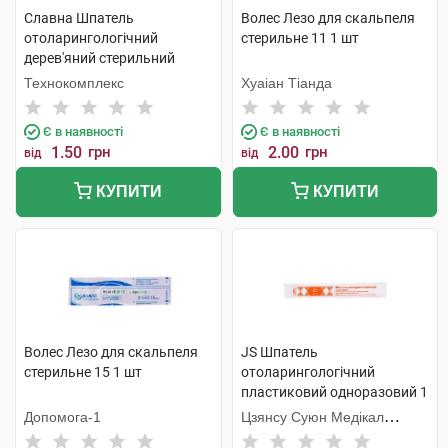
Славна Шпатель
Волес Лезо для скальпеля
отоларингологічний
стерильне 11 1 шт
дерев'яний стерильний
1240101 1 шт
Технокомплекс
Хуаіан Тіанда
Є в наявності
Є в наявності
1.50
грн
2.00
грн
від
від
КУПИТИ
КУПИТИ
Волес Лезо для скальпеля
JS Шпатель
стерильне 15 1 шт
отоларингологічний
пластиковий одноразовий 1
шт
Допомога-1
Цзянсу Суюн Медікал
Метіріалс