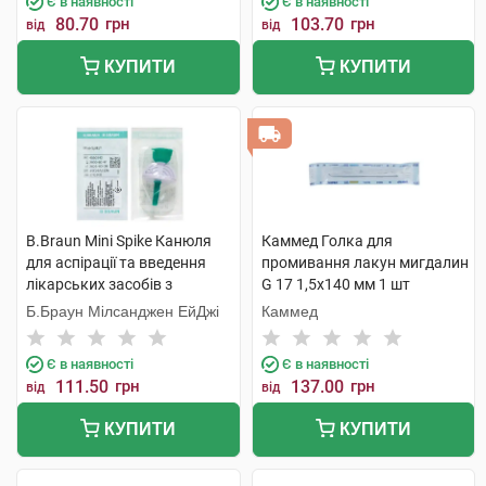
Є в наявності
Є в наявності
80.70
грн
103.70
грн
від
від
КУПИТИ
КУПИТИ
B.Braun Mini Spike Канюля
Каммед Голка для
для аспірації та введення
промивання лакун мигдалин
лікарських засобів з
G 17 1,5x140 мм 1 шт
мультидозових флаконів
Б.Браун Мілсанджен ЕйДжі
Каммед
зелена 1 шт
Є в наявності
Є в наявності
111.50
грн
137.00
грн
від
від
КУПИТИ
КУПИТИ