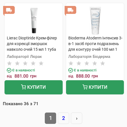
Lierac Dioptiride Крем-філер
Bioderma Atoderm Інтенсив 3-
для корекції зморшок
в-1 засіб проти подразнень
навколо очей 15 мл 1 туба
для контуру очей 100 мл 1
туба
Лабораторії Лієрак
Лабораторія Біодерма
Є в наявності
Є в наявності
881.00
грн
888.00
грн
від
від
КУПИТИ
КУПИТИ
Показано
36
з
71
1
2
›