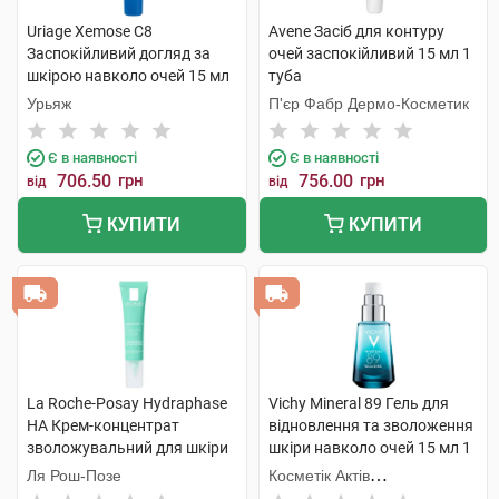
Uriage Xemose C8
Avene Засіб для контуру
Заспокійливий догляд за
очей заспокійливий 15 мл 1
шкірою навколо очей 15 мл
туба
1 туба
Урьяж
П'єр Фабр Дермо-Косметик
Є в наявності
Є в наявності
706.50
грн
756.00
грн
від
від
КУПИТИ
КУПИТИ
La Roche-Posay Hydraphase
Vichy Mineral 89 Гель для
HA Крем-концентрат
відновлення та зволоження
зволожувальний для шкіри
шкіри навколо очей 15 мл 1
навколо очей 15 мл 1 туба
флакон
Ля Рош-Позе
Косметік Актів
Інтернаціональ