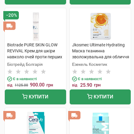
−20%
Biotrade PURE SKIN GLOW
Jkosmec Ultimate Hydrating
REVIVAL Крем для шкіри
Маска тканинна
навколо очей проти перших
зволожувальна для обличчя
ознак старіння і темних кіл
з вітамінами 25 мл 1 шт
Біотрейд Болгарія
Езекель Косметик
15 мл 1 флакон
Є в наявності
Є в наявності
900.00
грн
25.90
грн
від
1125.00
від
КУПИТИ
КУПИТИ