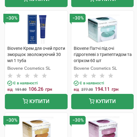
−30%
−30%
Biovene Крем для очей проти
Biovene Патчі під очі
зморщок зволожуючий 30
гідрогелеві з трипептидом та
мл 1 туба
огірком 60 шт
Biovene Cosmetics SL
Biovene Cosmetics SL
Є в наявності
Є в наявності
106.26
194.11
грн
грн
від
151.80
від
277.30
КУПИТИ
КУПИТИ
−30%
−30%