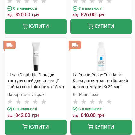
Є в наявності
Є в наявності
820.00
грн
826.00
грн
від
від
КУПИТИ
КУПИТИ
Lierac Dioptiride Гель для
La Roche-Posay Toleriane
контуру очей для корекції
Крем-догляд заспокійливий
набряклості під очима 15 мл
для контуру очей 20 мл 1
1 туба
флакон
Лабораторії Лієрак
Ля Рош-Позе
Є в наявності
Є в наявності
842.00
грн
848.00
грн
від
від
КУПИТИ
КУПИТИ