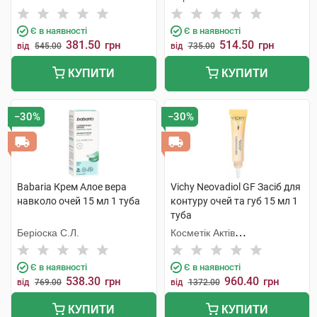
Є в наявності
Є в наявності
381.50
514.50
грн
грн
від
545.00
від
735.00
КУПИТИ
КУПИТИ
−30%
−30%
Babaria Крем Aлое вера
Vichy Neovadiol GF Засіб для
навколо очей 15 мл 1 туба
контуру очей та губ 15 мл 1
туба
Беріоска С.Л.
Косметік Актів
Інтернаціональ
Є в наявності
Є в наявності
538.30
960.40
грн
грн
від
769.00
від
1372.00
КУПИТИ
КУПИТИ