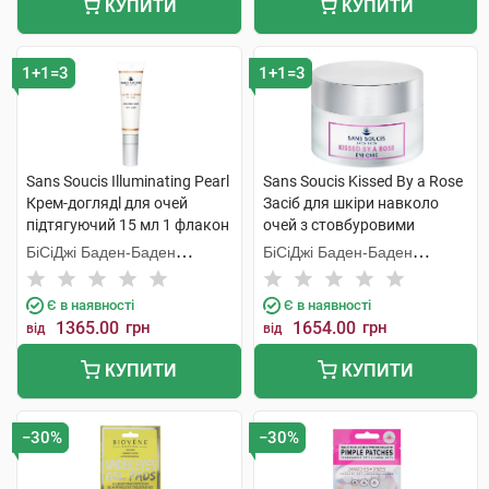
КУПИТИ
КУПИТИ
1+1=3
1+1=3
Sans Soucis Illuminating Pearl
Sans Soucis Kissed By a Rose
Крем-доглядl для очей
Засіб для шкіри навколо
підтягуючий 15 мл 1 флакон
очей з стовбуровими
клітинами троянди 15 мл 1
БіСіДжі Баден-Баден
БіСіДжі Баден-Баден
банка
Косметікс Груп Гмбх
Косметікс Груп Гмбх
Є в наявності
Є в наявності
1365.00
грн
1654.00
грн
від
від
КУПИТИ
КУПИТИ
−30%
−30%