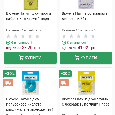
Biovene Патчі під очі проти
Biovene Патчі протизапальні
набряків та втоми 1 пара
від прищів 24 шт
Biovene Cosmetics SL
Biovene Cosmetics SL
Є в наявності
Є в наявності
39.20
41.02
грн
грн
від
56.00
від
58.60
КУПИТИ
КУПИТИ
−30%
−30%
Biovene Патчі під очі
Biovene Патчі під очі вітамін
гіалуронова кислота
C яскравість погляду 1 пара
максимальне зволоження 1
пара