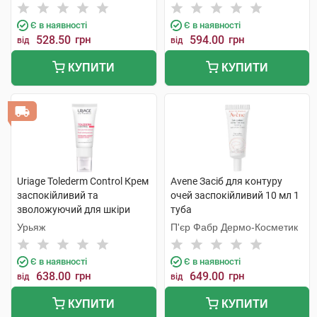
фізичними фільтрами SPF50
Інтернаціональ
4 г 1 стік
Є в наявності
Є в наявності
528.50
грн
594.00
грн
від
від
КУПИТИ
КУПИТИ
Uriage Tolederm Control Крем
Avene Засіб для контуру
заспокійливий та
очей заспокійливий 10 мл 1
зволожуючий для шкіри
туба
навколо очей 15 мл 1 туба
Урьяж
П'єр Фабр Дермо-Косметик
Є в наявності
Є в наявності
638.00
грн
649.00
грн
від
від
КУПИТИ
КУПИТИ