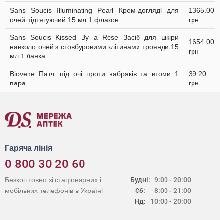
Sans Soucis Illuminating Pearl Крем-доглядl для
1365.00
очей підтягуючий 15 мл 1 флакон
грн
Sans Soucis Kissed By a Rose Засіб для шкіри
1654.00
навколо очей з стовбуровими клітинами троянди 15
грн
мл 1 банка
Biovene Патчі під очі проти набряків та втоми 1
39.20
пара
грн
Гаряча лінія
0 800 30 20 60
Безкоштовно зі стаціонарних і
Будні:
9:00 - 20:00
мобільних телефонів в Україні
Сб:
8:00 - 21:00
Нд:
10:00 - 20:00