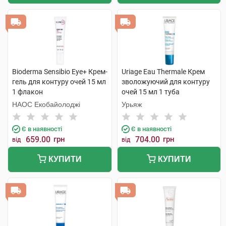
Bioderma Sensibio Eye+ Крем-
Uriage Eau Thermale Крем
гель для контуру очей 15 мл
зволожуючий для контуру
1 флакон
очей 15 мл 1 туба
НАОС Екобайолоджі
Урьяж
Є в наявності
Є в наявності
659.00
грн
704.00
грн
від
від
КУПИТИ
КУПИТИ