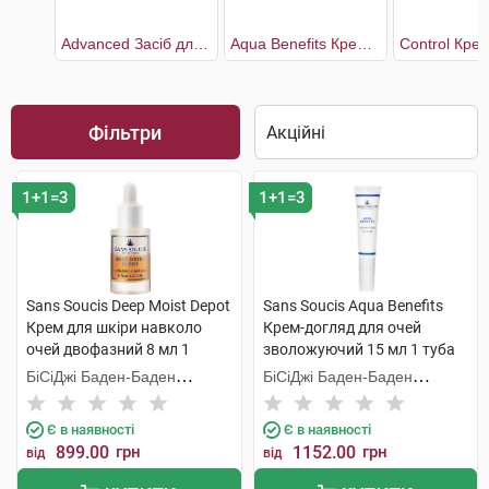
Advanced Засіб для контуру очей та губ
Aqua Benefits Крем-догляд для очей зволожуючий
Фільтри
1+1=3
1+1=3
Sans Soucis Deep Moist Depot
Sans Soucis Aqua Benefits
Крем для шкіри навколо
Крем-догляд для очей
очей двофазний 8 мл 1
зволожуючий 15 мл 1 туба
флакон
БіСіДжі Баден-Баден
БіСіДжі Баден-Баден
Косметікс Груп Гмбх
Косметікс Груп Гмбх
Є в наявності
Є в наявності
899.00
грн
1152.00
грн
від
від