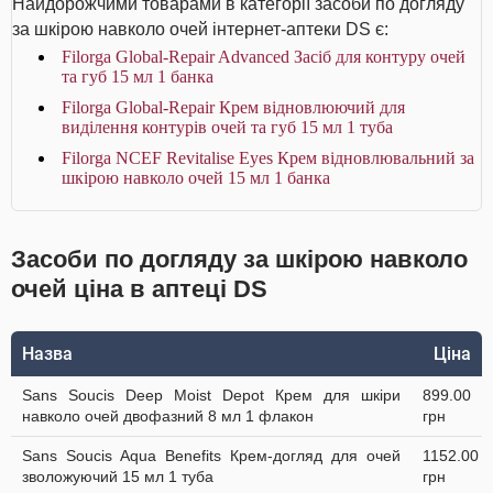
Найдорожчими товарами в категорії засоби по догляду
за шкірою навколо очей інтернет-аптеки DS є:
Filorga Global-Repair Advanced Засіб для контуру очей
та губ 15 мл 1 банка
Filorga Global-Repair Крем відновлюючий для
виділення контурів очей та губ 15 мл 1 туба
Filorga NCEF Revitalise Eyes Крем відновлювальний за
шкірою навколо очей 15 мл 1 банка
Засоби по догляду за шкірою навколо
очей ціна в аптеці DS
Назва
Ціна
Sans Soucis Deep Moist Depot Крем для шкіри
899.00
навколо очей двофазний 8 мл 1 флакон
грн
Sans Soucis Aqua Benefits Крем-догляд для очей
1152.00
зволожуючий 15 мл 1 туба
грн