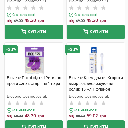
Biovene Cosmetics SL
Biovene Cosmetics SL
Є в наявності
Є в наявності
48.30
48.30
грн
грн
від
69.00
від
69.00
КУПИТИ
КУПИТИ
−30%
−30%
Biovene Патчі під очі Ретинол
Biovene Крем для очей проти
проти ознак старіння 1 пара
зморшок зволожуючий
ролик 15 мл 1 флакон
Biovene Cosmetics SL
Biovene Cosmetics SL
Є в наявності
Є в наявності
48.30
69.02
грн
грн
від
69.00
від
98.60
КУПИТИ
КУПИТИ