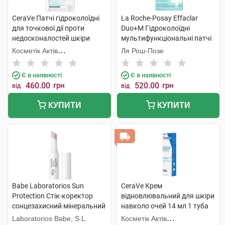
CeraVe Патчі гідроколоїдні
La Roche-Posay Effaclar
для точкової дії проти
Duo+M Гідроколоїдні
недосконалостей шкіри
мультифункціональні патчі
обличчя 22 шт
для захисту шкіри обличчя
Косметік Актів
Ля Рош-Позе
22 шт
Інтернаціональ
Є в наявності
Є в наявності
460.00
грн
520.00
грн
від
від
КУПИТИ
КУПИТИ
Babe Laboratorios Sun
CeraVe Крем
Protection Стік-коректор
відновлювальний для шкіри
сонцезахисний мінеральний
навколо очей 14 мл 1 туба
для контуру очей з
Laboratorios Babe, S.L.
Косметік Актів