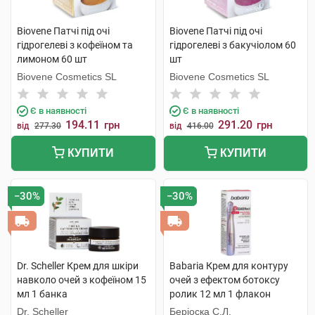
Biovene Патчі під очі
Biovene Патчі під очі
гідрогелеві з кофеїном та
гідрогелеві з бакучіолом 60
лимоном 60 шт
шт
Biovene Cosmetics SL
Biovene Cosmetics SL
Є в наявності
Є в наявності
194.11
291.20
грн
грн
від
277.30
від
416.00
КУПИТИ
КУПИТИ
−30%
−30%
Dr. Scheller Крем для шкіри
Babaria Крем для контуру
навколо очей з кофеїном 15
очей з ефектом ботоксу
мл 1 банка
ролик 12 мл 1 флакон
Dr. Scheller
Беріоска С.Л.