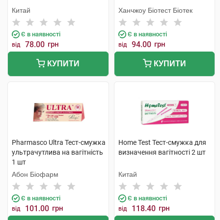
Китай
Ханчжоу Біотест Біотек
Є в наявності
Є в наявності
78.00
грн
94.00
грн
від
від
КУПИТИ
КУПИТИ
Pharmasco Ultra Тест-смужка
Home Test Тест-смужка для
ультрачутлива на вагітність
визначення вагітності 2 шт
1 шт
Абон Біофарм
Китай
Є в наявності
Є в наявності
101.00
грн
118.40
грн
від
від