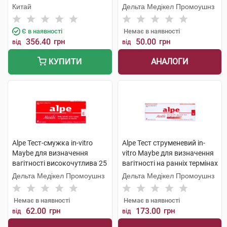
вагітності 1 набір
мМО /мл 1 шт
Китай
Дельта Медікел Промоушнз
Є в наявності
Немає в наявності
356.40
грн
50.00
грн
від
від
АНАЛОГИ
КУПИТИ
Alpe Тест-смужка in-vitro
Alpe Тест струменевий in-
Maybe для визначення
vitro Maybe для визначення
вагітності високочутлива 25
вагітності на ранніх термінах
мМО/мл 1 шт
1 шт
Дельта Медікел Промоушнз
Дельта Медікел Промоушнз
Немає в наявності
Немає в наявності
62.00
грн
173.00
грн
від
від