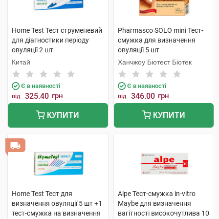
Home Test Тест струменевий
Pharmasco SOLO mini Тест-
для діагностики періоду
смужка для визначення
овуляції 2 шт
овуляції 5 шт
Китай
Ханчжоу Біотест Біотек
Є в наявності
Є в наявності
325.40
грн
346.00
грн
від
від
КУПИТИ
КУПИТИ
Home Test Тест для
Alpe Тест-смужка in-vitro
визначення овуляції 5 шт +1
Maybe для визначення
тест-смужка на визначення
вагітності високочутлива 10