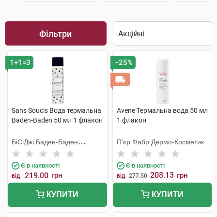
Фільтри
1+1=3
−25%
Sans Soucis Вода термальна
Avene Термальна вода 50 мл
Baden-Baden 50 мл 1 флакон
1 флакон
БіСіДжі Баден-Баден
П'єр Фабр Дермо-Косметик
Косметікс Груп Гмбх
Є в наявності
Є в наявності
208.13
219.00
грн
грн
від
від
277.50
КУПИТИ
КУПИТИ