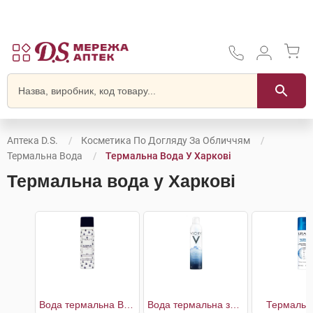
Аптека D.S.
Косметика По Догляду За Обличчям
Термальна Вода
Термальна Вода У Харкові
Термальна вода у Харкові
Вода термальна Baden-Baden
Вода термальна засіб догляду за шкірою
Термальн