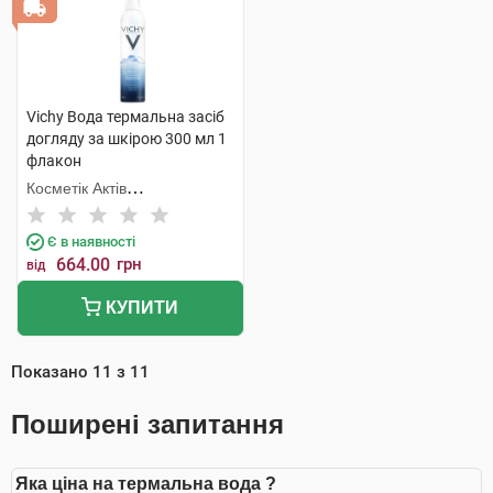
Vichy Вода термальна засіб
догляду за шкірою 300 мл 1
флакон
Косметік Актів
Інтернаціональ
Є в наявності
664.00
грн
від
КУПИТИ
Показано
11
з
11
Поширені запитання
Яка ціна на термальна вода ?