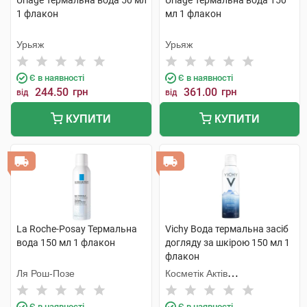
Uriage Термальна вода 50 мл
Uriage Термальна вода 150
1 флакон
мл 1 флакон
Урьяж
Урьяж
Є в наявності
Є в наявності
244.50
грн
361.00
грн
від
від
КУПИТИ
КУПИТИ
La Roche-Posay Термальна
Vichy Вода термальна засіб
вода 150 мл 1 флакон
догляду за шкірою 150 мл 1
флакон
Ля Рош-Позе
Косметік Актів
Інтернаціональ
Є в наявності
Є в наявності