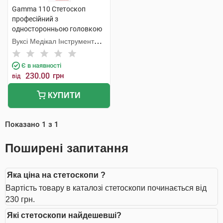
Gamma 110 Стетоскоп
професійний з
односторонньою головкою
1 шт
Вуксі Медікал Інструмент
Фекторі
Є в наявності
230.00
грн
від
КУПИТИ
Показано
1
з
1
Поширені запитання
Яка ціна на стетоскопи ?
Вартість товару в каталозі стетоскопи починається від
230 грн.
Які стетоскопи найдешевші?