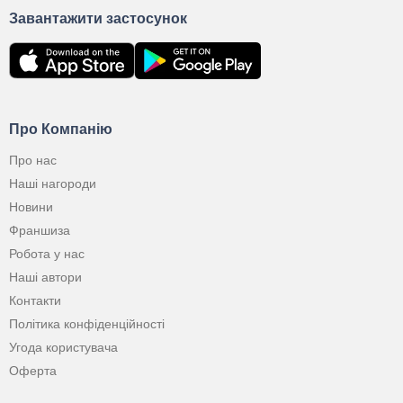
Завантажити застосунок
Про Компанію
Про нас
Наші нагороди
Новини
Франшиза
Робота у нас
Наші автори
Контакти
Політика конфіденційності
Угода користувача
Оферта