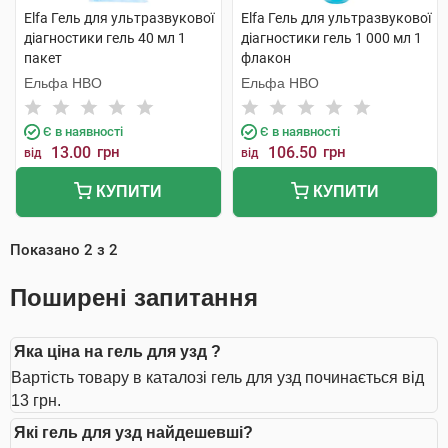
Elfa Гель для ультразвукової
Elfa Гель для ультразвукової
діагностики гель 40 мл 1
діагностики гель 1 000 мл 1
пакет
флакон
Ельфа НВО
Ельфа НВО
Є в наявності
Є в наявності
13.00
грн
106.50
грн
від
від
КУПИТИ
КУПИТИ
Показано
2
з
2
Поширені запитання
Яка ціна на гель для узд ?
Вартість товару в каталозі гель для узд починається від
13 грн.
Які гель для узд найдешевші?