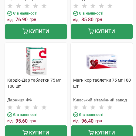
Є в наявності
Є в наявності
76.90
грн
85.80
грн
від
від
КУПИТИ
КУПИТИ
Кардіо-Дар таблетки 75 мг
Магнікор таблетки 75 мг 100
100 шт
шт
Дарниця ФФ
Київський вітамінний завод
Є в наявності
Є в наявності
95.60
грн
96.40
грн
від
від
КУПИТИ
КУПИТИ