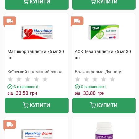
КУПИТИ
КУПИТИ
Магнікор таблетки 75 мг 30
АСК Тева таблетки 75 мг 30
шт
шт
Київський вітамінний завод
Балканфарма-Дупниця
Є в наявності
Є в наявності
33.50
грн
33.80
грн
від
від
КУПИТИ
КУПИТИ