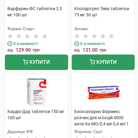
Варфарин-ФС таблетки 2,5
Клопідогрел Тева таблетки
мг 100 шт
75 мг 30 шт
Фарма Старт
Актавіс
Є в наявності
Є в наявності
129.90
грн
131.00
грн
від
від
КУПИТИ
КУПИТИ
Кардіо-Дар таблетки 150 мг
Еноксапарин Фармекс
100 шт
розчин для ін'єкцій 4000
анти-Ха МО/0,4 мл 0,4 мл 1
шприц
Дарниця ФФ
Фармекс Груп