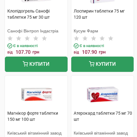
Клопідогрель Санофі
Лоспирин таблетки 75 мг
таблетки 75 мг 30 шт
120 шт
Санофі Вінтроп Індастріа
Кусум Фарм
Є в наявності
Є в наявності
107.70
грн
107.90
грн
від
від
КУПИТИ
КУПИТИ
Магнікор форте таблетки
Атерокард таблетки 75 мг 70
150 мг 100 шт
шт
Київський вітамінний завод
Київський вітамінний завод