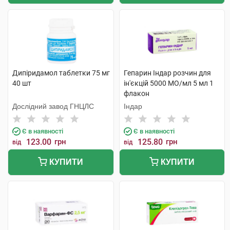
Дипіридамол таблетки 75 мг
Гепарин Індар розчин для
40 шт
ін'єкцій 5000 МО/мл 5 мл 1
флакон
Дослідний завод ГНЦЛС
Індар
Є в наявності
Є в наявності
123.00
грн
125.80
грн
від
від
КУПИТИ
КУПИТИ