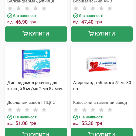
Балканфарма-Дупниця
Борщагівський ХФЗ
Є в наявності
Є в наявності
46.90
грн
47.40
грн
від
від
КУПИТИ
КУПИТИ
Дипіридамол розчин для
Атерокард таблетки 75 мг 30
ін'єкцій 5 мг/мл 2 мл 5 ампул
шт
Дослідний завод ГНЦЛС
Київський вітамінний завод
Є в наявності
Є в наявності
51.00
грн
55.30
грн
від
від
КУПИТИ
КУПИТИ