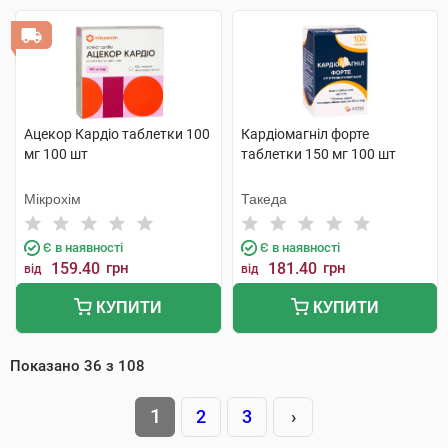
Ацекор Кардіо таблетки 100
Кардіомагніл форте
мг 100 шт
таблетки 150 мг 100 шт
Мікрохім
Такеда
Є в наявності
Є в наявності
159.40
грн
181.40
грн
від
від
КУПИТИ
КУПИТИ
Показано
36
з
108
1
2
3
›