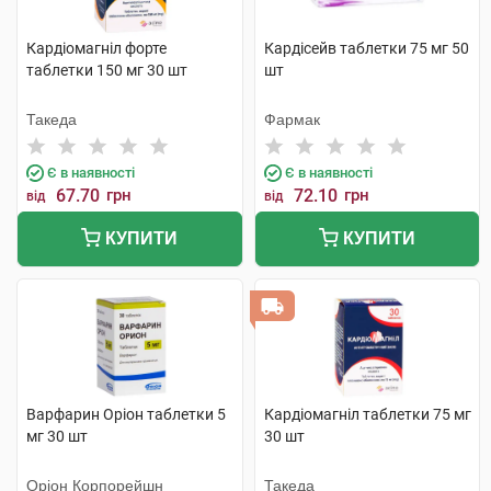
Кардіомагніл форте
Кардісейв таблетки 75 мг 50
таблетки 150 мг 30 шт
шт
Такеда
Фармак
Є в наявності
Є в наявності
67.70
грн
72.10
грн
від
від
КУПИТИ
КУПИТИ
Варфарин Оріон таблетки 5
Кардіомагніл таблетки 75 мг
мг 30 шт
30 шт
Оріон Корпорейшн
Такеда