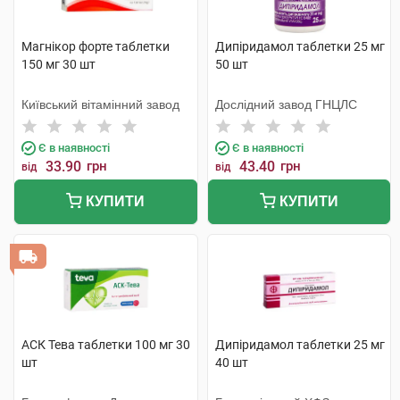
Магнікор форте таблетки
Дипіридамол таблетки 25 мг
150 мг 30 шт
50 шт
Київський вітамінний завод
Дослідний завод ГНЦЛС
Є в наявності
Є в наявності
33.90
грн
43.40
грн
від
від
КУПИТИ
КУПИТИ
АСК Тева таблетки 100 мг 30
Дипіридамол таблетки 25 мг
шт
40 шт