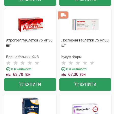
Атрогрел таблетки 75 мг 30
Лоспирин таблетки 75 мг 80
шт
шт
Борщагівський ХФЗ
Кусум Фарм
Є в наявності
Є в наявності
63.70
грн
67.30
грн
від
від
КУПИТИ
КУПИТИ