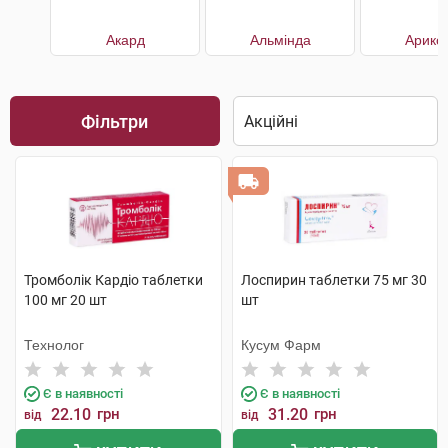
Акард
Альмінда
Арикс
Фільтри
Тромболік Кардіо таблетки
Лоспирин таблетки 75 мг 30
100 мг 20 шт
шт
Технолог
Кусум Фарм
Є в наявності
Є в наявності
22.10
грн
31.20
грн
від
від