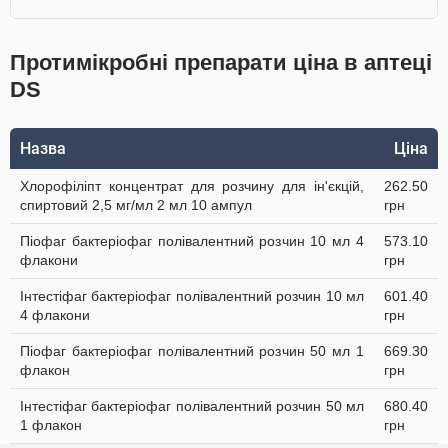
Протимікробні препарати ціна в аптеці
DS
Назва
Ціна
Хлорофіліпт концентрат для розчину для ін'єкцій,
262.50
спиртовий 2,5 мг/мл 2 мл 10 ампул
грн
Піофаг бактеріофаг полівалентний розчин 10 мл 4
573.10
флакони
грн
Інтестіфаг бактеріофаг полівалентний розчин 10 мл
601.40
4 флакони
грн
Піофаг бактеріофаг полівалентний розчин 50 мл 1
669.30
флакон
грн
Інтестіфаг бактеріофаг полівалентний розчин 50 мл
680.40
1 флакон
грн