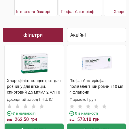
Інтестіфаг бактеріофаг полівалентний
Піофаг бактеріофаг полівалентний
Хлорофі
Фільтри
Хлорофіліпт концентрат для
Піофаг бактеріофаг
розчину для ін'єкцій,
полівалентний розчин 10 мл
спиртовий 2,5 мг/мл 2 мл 10
4 флакони
ампул
Дослідний завод ГНЦЛС
Фармекс Груп
Є в наявності
Є в наявності
262.50
грн
573.10
грн
від
від