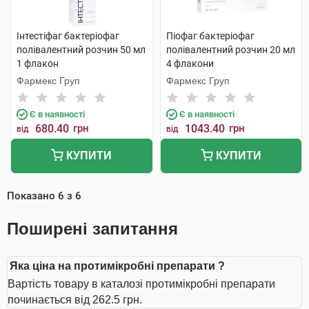
Інтестіфаг бактеріофаг
Піофаг бактеріофаг
полівалентний розчин 50 мл
полівалентний розчин 20 мл
1 флакон
4 флакони
Фармекс Груп
Фармекс Груп
Є в наявності
Є в наявності
680.40
грн
1043.40
грн
від
від
КУПИТИ
КУПИТИ
Показано
6
з
6
Поширені запитання
Яка ціна на протимікробні препарати ?
Вартість товару в каталозі протимікробні препарати
починається від 262.5 грн.