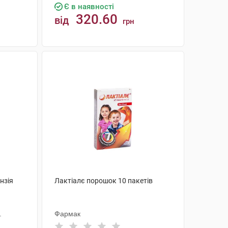
Є в наявності
320.60
від
грн
КУПИТИ
нзія
Лактіалє порошок 10 пакетів
.
Фармак