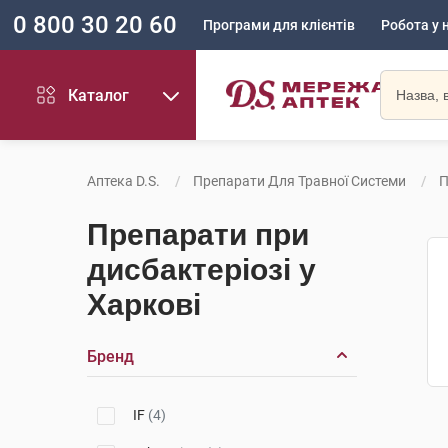
0 800 30 20 60
Програми для клієнтів
Робота у 
Каталог
Аптека D.S.
Препарати Для Травної Системи
П
Препарати при
дисбактеріозі у
Харкові
Бренд
IF
(4)