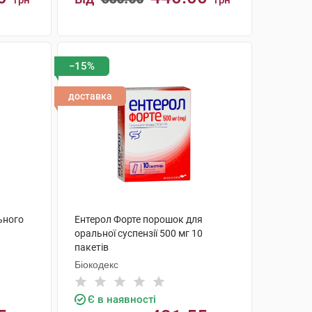
грн
грн
КУПИТИ
−15%
доставка
ьного
Ентерол Форте порошок для
оральної суспензії 500 мг 10
пакетів
Біокодекс
Є в наявності