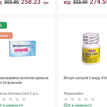
258.23
274.5
д
303.80
від
323.00
грн
КУПИТИ
КУПИТИ
%
тавка
терожерміна суспензія оральна
Йогурт капсули 2 млрд. КУ
л 20 флаконів
лла Хелскеа Італі С.р.л.
Фармасайнс
Є в наявності
Є в наявності