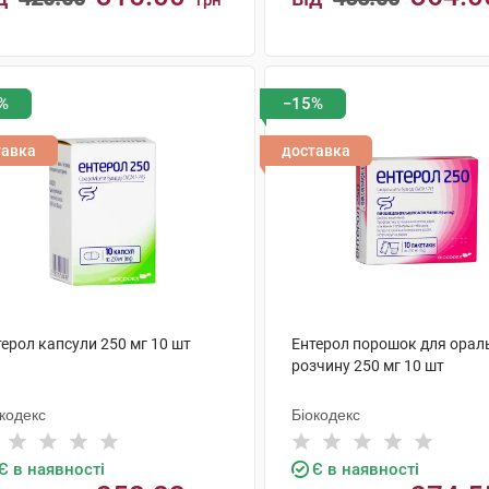
грн
КУПИТИ
КУПИТИ
%
−15%
тавка
доставка
ерол капсули 250 мг 10 шт
Ентерол порошок для орал
розчину 250 мг 10 шт
кодекс
Біокодекс
Є в наявності
Є в наявності