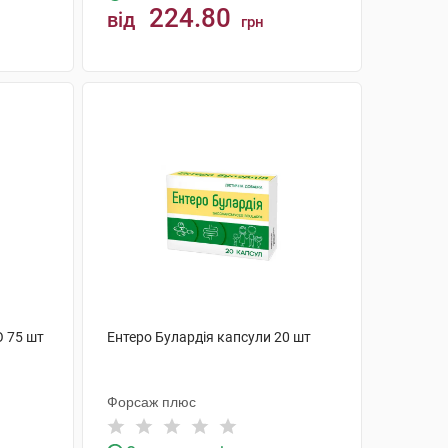
224.80
від
грн
КУПИТИ
О 75 шт
Ентеро Булардія капсули 20 шт
Форсаж плюс