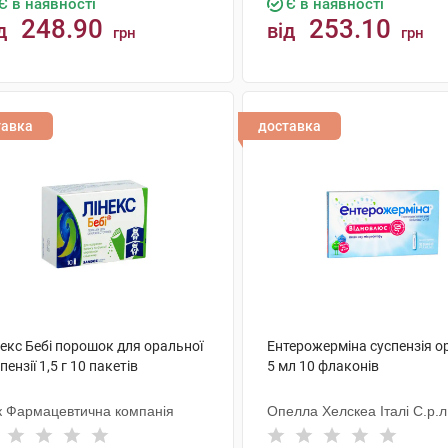
Є в наявності
Є в наявності
248.90
253.10
д
від
грн
грн
КУПИТИ
КУПИТИ
тавка
доставка
екс Бебі порошок для оральної
Ентерожерміна суспензія о
пензії 1,5 г 10 пакетів
5 мл 10 флаконів
к Фармацевтична компанія
Опелла Хелскеа Італі С.р.л