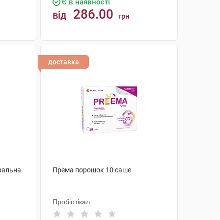
Є в наявності
286.00
від
грн
КУПИТИ
доставка
ральна
Према порошок 10 саше
.
Пробіотікал