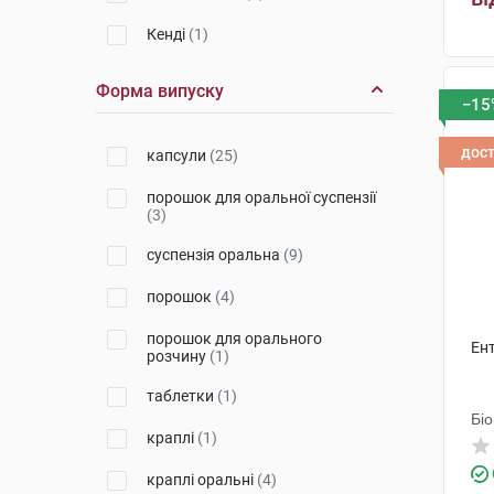
Кенді
(1)
Адіфарм
(1)
Форма випуску
−15
Катрін Фарм ТОВ
(1)
дос
капсули
(25)
Сенсілаб Полска
(2)
порошок для оральної суспензії
Лалеманд Хелз Солюшинз
(1)
(3)
Фармасієрра Мануфактурінг
(1)
суспензія оральна
(9)
Маклеодс Фармасьютикалс
(1)
порошок
(4)
Biodeal Pharmaceuticals Private
порошок для орального
Limited
(1)
Ент
розчину
(1)
Мепро Фармасьютикалс Пріват
таблетки
(1)
(1)
Біо
краплі
(1)
Дельта Медікел Промоушнз
(1)
краплі оральні
(4)
БіоФарма
(1)