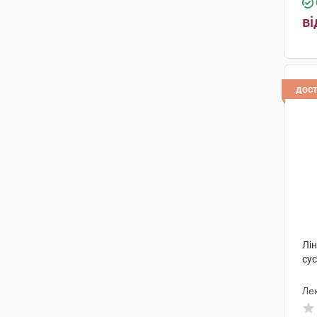
ві
дос
Лін
сус
Ле