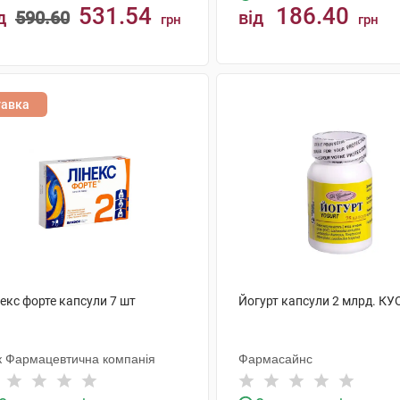
531.54
186.40
д
590.60
від
грн
грн
КУПИТИ
КУПИТИ
тавка
екс форте капсули 7 шт
Йогурт капсули 2 млрд. КУ
к Фармацевтична компанія
Фармасайнс