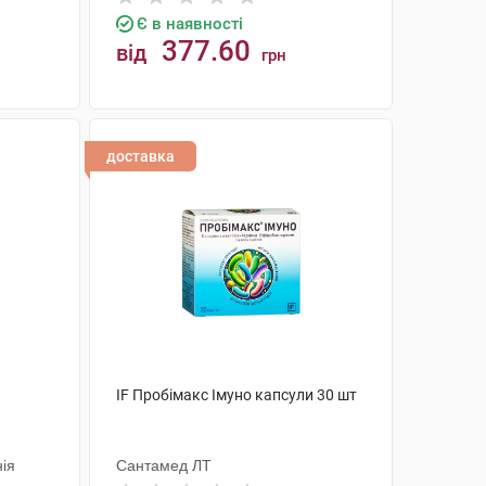
Є в наявності
377.60
від
грн
КУПИТИ
доставка
IF Пробімакс Імуно капсули 30 шт
ія
Сантамед ЛТ