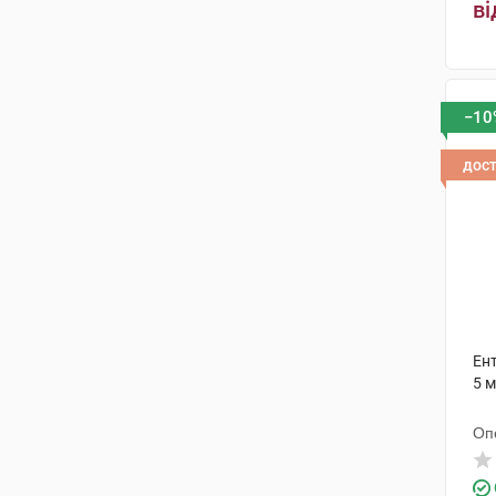
ві
Алліанз Біосайнсіз Прайвіт
(1)
Тернофарм
(1)
ТуПек
(1)
−10
дос
Ен
5 м
Опе