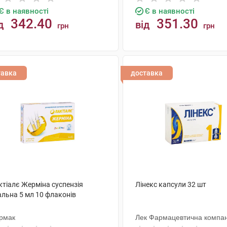
Є в наявності
Є в наявності
342.40
351.30
д
від
грн
грн
КУПИТИ
КУПИТИ
тавка
доставка
ктіалє Жерміна суспензія
Лінекс капсули 32 шт
альна 5 мл 10 флаконів
рмак
Лек Фармацевтична компан