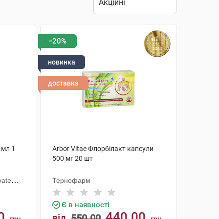
−20%
новинка
доставка
 мл 1
Arbor Vitae Флорбілакт капсули
500 мг 20 шт
vate
Тернофарм
Є в наявності
0
440.00
від
550.00