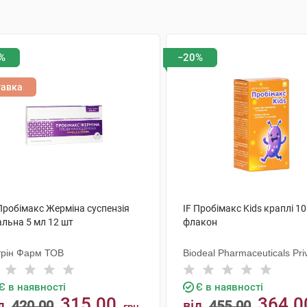
%
−20%
тавка
Пробімакс Жерміна суспензія
IF Пробімакс Kids краплі 10
альна 5 мл 12 шт
флакон
трін Фарм ТОВ
Biodeal Pharmaceuticals Pri
Limited
Є в наявності
Є в наявності
315.00
364.0
д
420.00
від
455.00