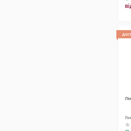
ві
дос
Лін
Ле