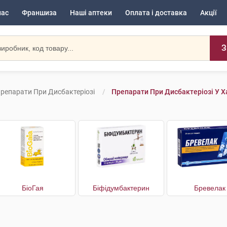
нас
Франшиза
Наші аптеки
Оплата і доставка
Акції
З
репарати При Дисбактеріозі
Препарати При Дисбактеріозі У Х
БіоГая
Біфідумбактерин
Бревелак