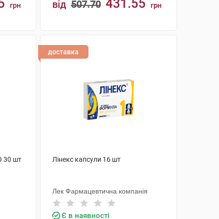
5
431.55
від
507.70
грн
грн
КУПИТИ
доставка
О 30 шт
Лінекс капсули 16 шт
Лек Фармацевтична компанія
Є в наявності