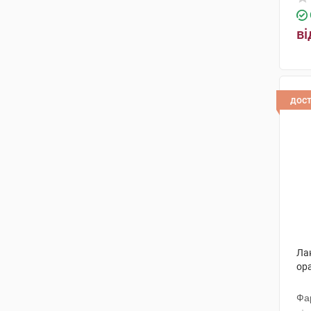
ві
дос
Ла
ор
Фа