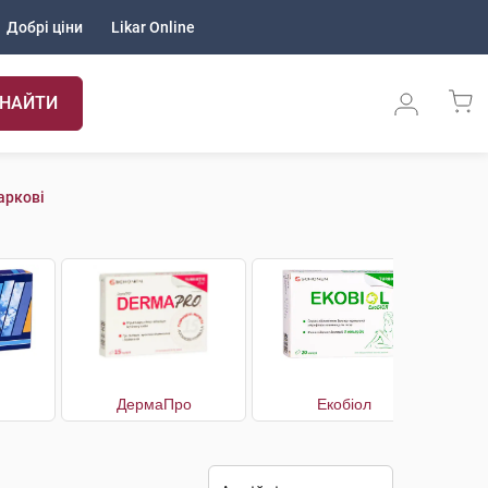
Добрі ціни
Likar Online
НАЙТИ
аркові
ДермаПро
Екобіол
Е