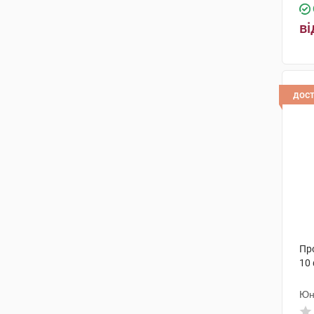
ві
дос
Про
10
Юні