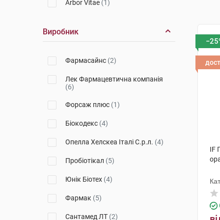
Arbor Vitae
(1)
Виробник
−25
Фармасайнс
(2)
дос
Лек Фармацевтична компанія
(6)
Форсаж плюс
(1)
Біокодекс
(4)
Опелла Хелскеа Італі С.р.л.
(4)
IF 
ор
Пробіотікал
(5)
Юнік Біотех
(4)
Ка
Фармак
(5)
Сантамед ЛТ
(2)
ві