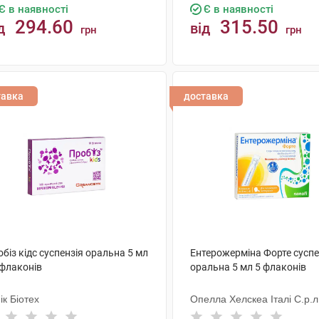
Є в наявності
Є в наявності
294.60
315.50
д
від
грн
грн
КУПИТИ
КУПИТИ
тавка
доставка
біз кідс суспензія оральна 5 мл
Ентерожерміна Форте суспе
 флаконів
оральна 5 мл 5 флаконів
к Біотех
Опелла Хелскеа Італі С.р.л