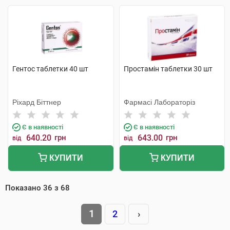
Гентос таблетки 40 шт
Простамін таблетки 30 шт
Ріхард Біттнер
Фармасі Лабораторіз
Є в наявності
Є в наявності
640.20
грн
643.00
грн
від
від
КУПИТИ
КУПИТИ
Показано
36
з
68
1
2
›