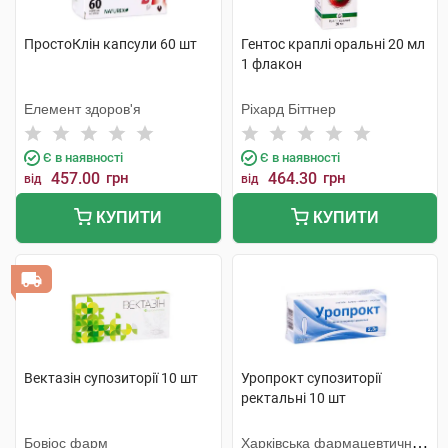
ПростоКлін капсули 60 шт
Гентос краплі оральні 20 мл
1 флакон
Елемент здоров'я
Ріхард Біттнер
Є в наявності
Є в наявності
457.00
грн
464.30
грн
від
від
КУПИТИ
КУПИТИ
Вектазін супозиторії 10 шт
Уропрокт супозиторії
ректальні 10 шт
Бовіос фарм
Харківська фармацевтична