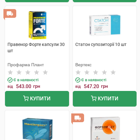
Правенор Форте капсули 30
Статон супозиторії 10 шт
шт
Профарма Плант
Вертекс
Є в наявності
Є в наявності
543.00
грн
547.20
грн
від
від
КУПИТИ
КУПИТИ