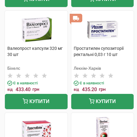
Валеопрост капсули 320 мг
Простатилен супозиторії
30 шт
ректальні 0,03 г 10 шт
Біхелс
Лекхім-Харків
Є в наявності
Є в наявності
433.40
грн
435.20
грн
від
від
КУПИТИ
КУПИТИ