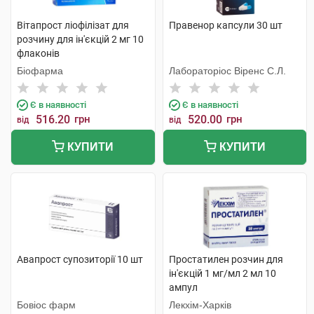
Вітапрост ліофілізат для
Правенор капсули 30 шт
розчину для ін'єкцій 2 мг 10
флаконів
Біофарма
Лабораторіос Віренс С.Л.
Є в наявності
Є в наявності
516.20
грн
520.00
грн
від
від
КУПИТИ
КУПИТИ
Авапрост супозиторії 10 шт
Простатилен розчин для
ін'єкцій 1 мг/мл 2 мл 10
ампул
Бовіос фарм
Лекхім-Харків