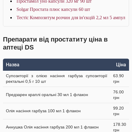
Простамол уно капсули 320 мг 90 шт
Solgar Простата плюс капсули 60 шт
Тестіс Композитум розчин для ін'єкцій 2,2 мл 5 ампул
Препарати від простатиту ціна в
аптеці DS
Назва
Ціна
Супозиторії з олією насіння гарбуза супозиторії
63.90
ректальні 0,5 г 10 шт
грн
76.00
Предзарен краплі оральні 30 мл 1 флакон
грн
99.20
Олія насіння гарбуза 100 мл 1 флакон
грн
178.30
Аннушка Олія насіння гарбуза 200 мл 1 флакон
грн