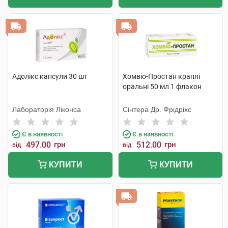
Адолікс капсули 30 шт
Хомвіо-Простан краплі
оральні 50 мл 1 флакон
Лабораторія Ліконса
Сінтера Др. Фрідріхс
Є в наявності
Є в наявності
497.00
грн
512.00
грн
від
від
КУПИТИ
КУПИТИ