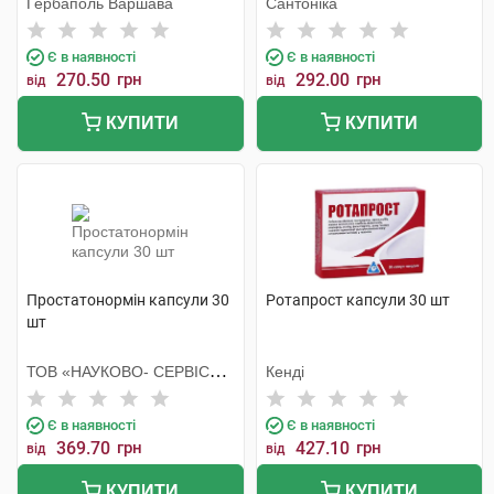
Гербаполь Варшава
Сантоніка
Є в наявності
Є в наявності
270.50
грн
292.00
грн
від
від
КУПИТИ
КУПИТИ
Простатонормін капсули 30
Ротапрост капсули 30 шт
шт
ТОВ «НАУКОВО- СЕРВІСНА
Кенді
ФІРМА «ОТАВА»
Є в наявності
Є в наявності
369.70
грн
427.10
грн
від
від
КУПИТИ
КУПИТИ