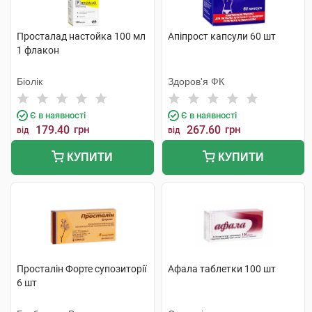
Просталад настойка 100 мл
Апіпрост капсули 60 шт
1 флакон
Біолік
Здоров'я ФК
Є в наявності
Є в наявності
179.40
грн
267.60
грн
від
від
КУПИТИ
КУПИТИ
Просталін Форте супозиторії
Афала таблетки 100 шт
6 шт