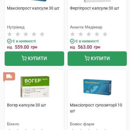
Максіопрост капсули 30 шт
Фертіпрост капсули 30 шт
Нутрімед
Ананта Медікеар
Є в наявності
Є в наявності
559.00
грн
563.00
грн
від
від
КУПИТИ
КУПИТИ
Вогер капсули 30 шт
Максіопрост супозиторії 10
шт
Біхелс
Бовіос фарм