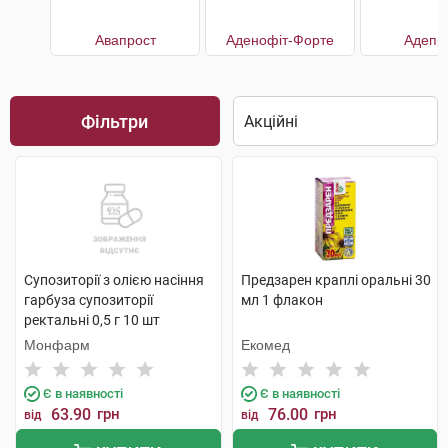
Авапрост
Аденофіт-Форте
Адепр
Фільтри
Супозиторії з олією насіння
Предзарен краплі оральні 30
гарбуза супозиторії
мл 1 флакон
ректальні 0,5 г 10 шт
Монфарм
Екомед
Є в наявності
Є в наявності
63.90
грн
76.00
грн
від
від