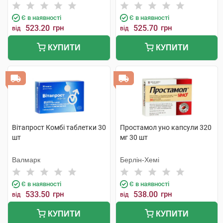
Є в наявності
Є в наявності
523.20
грн
525.70
грн
від
від
КУПИТИ
КУПИТИ
Вітапрост Комбі таблетки 30
Простамол уно капсули 320
шт
мг 30 шт
Валмарк
Берлін-Хемі
Є в наявності
Є в наявності
533.50
грн
538.00
грн
від
від
КУПИТИ
КУПИТИ