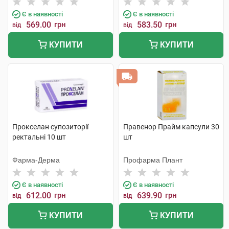
Є в наявності
Є в наявності
569.00
грн
583.50
грн
від
від
КУПИТИ
КУПИТИ
Прокселан супозиторії
Правенор Прайм капсули 30
ректальні 10 шт
шт
Фарма-Дерма
Профарма Плант
Є в наявності
Є в наявності
612.00
грн
639.90
грн
від
від
КУПИТИ
КУПИТИ