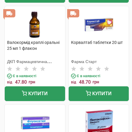
Валокормід краплі оральні
Корвалтаб таблетки 20 шт
25 мл 1 флакон
ДКП Фармацевтична
Фарма Старт
фабрика
Є в наявності
Є в наявності
47.80
грн
48.70
грн
від
від
КУПИТИ
КУПИТИ