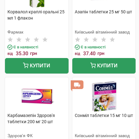
Корвалол краплі оральні 25
Азапін таблетки 25 мг 50 шт
мл 1 флакон
Фармак
Київський вітамінний завод
Є в наявності
Є в наявності
35.30
грн
37.40
грн
від
від
КУПИТИ
КУПИТИ
Карбамазепін Здоров'я
Сонміл таблетки 15 мг 10 шт
таблетки 200 мг 20 шт
Здоров'я ФК
Київський вітамінний завод