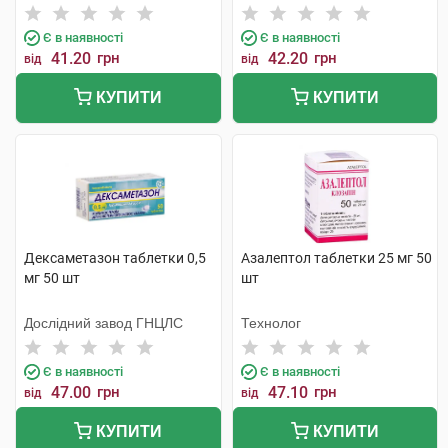
Є в наявності
Є в наявності
41.20
грн
42.20
грн
від
від
КУПИТИ
КУПИТИ
Дексаметазон таблетки 0,5
Азалептол таблетки 25 мг 50
мг 50 шт
шт
Дослідний завод ГНЦЛС
Технолог
Є в наявності
Є в наявності
47.00
грн
47.10
грн
від
від
КУПИТИ
КУПИТИ