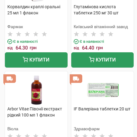
Корвалдин краплі оральні
Глутамінова кислота
25 мл 1 флакон
таблетки 250 мг 30 шт
Фармак
Київський вітамінний завод
Є в наявності
Є в наявності
64.30
грн
64.40
грн
від
від
КУПИТИ
КУПИТИ
Arbor Vitae Півонії екстракт
IF Валеріана таблетки 20 шт
рідкий 100 мл 1 флакон
Віола
Здравофарм