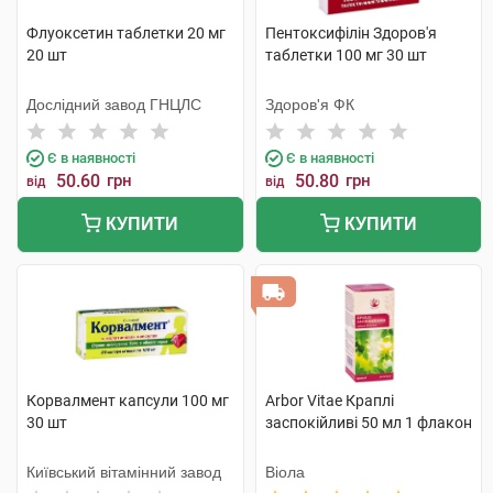
Флуоксетин таблетки 20 мг
Пентоксифілін Здоров'я
20 шт
таблетки 100 мг 30 шт
Дослідний завод ГНЦЛС
Здоров'я ФК
Є в наявності
Є в наявності
50.60
грн
50.80
грн
від
від
КУПИТИ
КУПИТИ
Корвалмент капсули 100 мг
Arbor Vitae Краплі
30 шт
заспокійливі 50 мл 1 флакон
Київський вітамінний завод
Віола