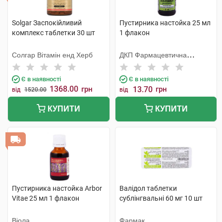
Solgar Заспокійливий
Пустирника настойка 25 мл
комплекс таблетки 30 шт
1 флакон
Солгар Вітамін енд Херб
ДКП Фармацевтична
фабрика
Є в наявності
Є в наявності
1368.00
грн
13.70
грн
від
1520.00
від
КУПИТИ
КУПИТИ
Пустирника настойка Arbor
Валідол таблетки
Vitae 25 мл 1 флакон
сублінгвальні 60 мг 10 шт
Віола
Фармак