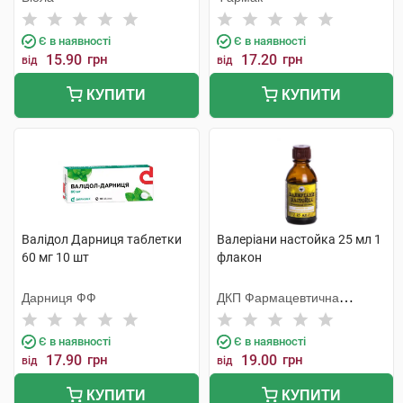
Є в наявності
Є в наявності
15.90
грн
17.20
грн
від
від
КУПИТИ
КУПИТИ
Валідол Дарниця таблетки
Валеріани настойка 25 мл 1
60 мг 10 шт
флакон
Дарниця ФФ
ДКП Фармацевтична
фабрика
Є в наявності
Є в наявності
17.90
грн
19.00
грн
від
від
КУПИТИ
КУПИТИ