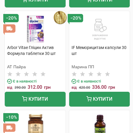
−20%
−20%
Arbor Vitae Гліцин Актив
IF Меморицитам капсули 30
Формула таблетки 30 шт
шт
АТ Пайра
Марина ПП
Є в наявності
Є в наявності
312.00
336.00
грн
грн
від
390.00
від
420.00
КУПИТИ
КУПИТИ
−10%