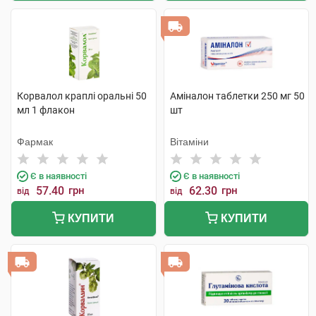
Корвалол краплі оральні 50
Аміналон таблетки 250 мг 50
мл 1 флакон
шт
Фармак
Вітаміни
Є в наявності
Є в наявності
57.40
грн
62.30
грн
від
від
КУПИТИ
КУПИТИ