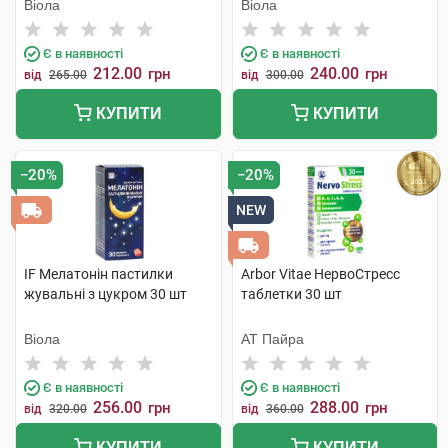
Віола
Віола
Є в наявності
Є в наявності
212.00
240.00
грн
грн
від
265.00
від
300.00
КУПИТИ
КУПИТИ
−20%
−20%
NEW
IF Мелатонін пастилки
Arbor Vitae НервоСтресс
жувальні з цукром 30 шт
таблетки 30 шт
Віола
АТ Пайра
Є в наявності
Є в наявності
256.00
288.00
грн
грн
від
320.00
від
360.00
КУПИТИ
КУПИТИ