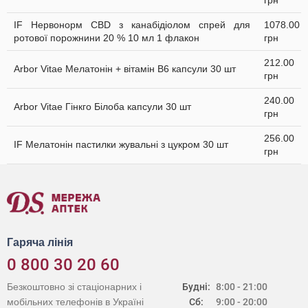
грн
IF Нервонорм CBD з канабідіолом спрей для
1078.00
ротової порожнини 20 % 10 мл 1 флакон
грн
212.00
Arbor Vitae Мелатонін + вітамін В6 капсули 30 шт
грн
240.00
Arbor Vitae Гінкго Білоба капсули 30 шт
грн
256.00
IF Мелатонін пастилки жувальні з цукром 30 шт
грн
Гаряча лінія
0 800 30 20 60
Безкоштовно зі стаціонарних і
Будні:
8:00 - 21:00
мобільних телефонів в Україні
Сб:
9:00 - 20:00