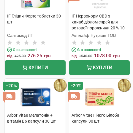
IF Гліцин Форте таблетки 30
IF Нервонорм CBD з
шт
канабідіолом спрей для
ротової порожнини 20 % 10
мл 1 флакон
Сантамед ЛТ
Актілайф Нутрішн ТОВ
Є в наявності
Є в наявності
276.25
1078.00
грн
грн
від
425.00
від
1540.00
КУПИТИ
КУПИТИ
−20%
−20%
Arbor Vitae Мелатонін +
Arbor Vitae Гінкго Білоба
вітамін В6 капсули 30 шт
капсули 30 шт