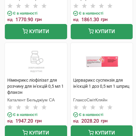
Є в наявності
Є в наявності
1770.90
грн
1861.30
грн
від
від
КУПИТИ
КУПИТИ
Німенрикс ліофілізат для
Церварикс суспензія для
розчину для ін'єкцій 0,5 мл 1
ін'єкцій 1 доз 0,5 мл 1 шприц
флакон
Каталент Бельджіум СА
ГлаксоСмітКляйн
Є в наявності
Є в наявності
1947.20
грн
2028.20
грн
від
від
КУПИТИ
КУПИТИ