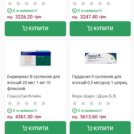
суспензія для ін'єкцій 0,5 мл
С.Р.Л.
1 шприц
Є в наявності
Є в наявності
3226.20
грн
3247.40
грн
від
від
КУПИТИ
КУПИТИ
Енджерикс B суспензія для
Гардасил 9 суспензія для
ін'єкцій 20 мкг 1 мл 10
ін'єкцій 0,5 мл/дозу 1 шприц
флаконів
ГлаксоСмітКляйн
Мерк Шарп і Доум Б.В.
Є в наявності
Є в наявності
4361.30
грн
5613.60
грн
від
від
КУПИТИ
КУПИТИ