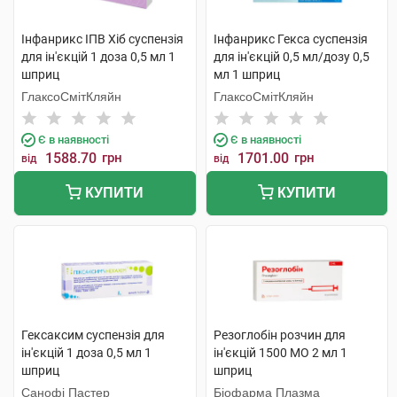
Інфанрикс ІПВ Хіб суспензія
Інфанрикс Гекса суспензія
для ін'єкцій 1 доза 0,5 мл 1
для ін'єкцій 0,5 мл/дозу 0,5
шприц
мл 1 шприц
ГлаксоСмітКляйн
ГлаксоСмітКляйн
Є в наявності
Є в наявності
1588.70
грн
1701.00
грн
від
від
КУПИТИ
КУПИТИ
Гексаксим суспензія для
Резоглобін розчин для
ін'єкцій 1 доза 0,5 мл 1
ін'єкцій 1500 МО 2 мл 1
шприц
шприц
Санофі Пастер
Біофарма Плазма