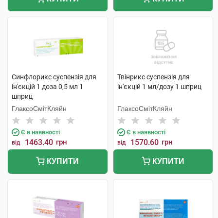
Синфлорикс суспензія для
Твінрикс суспензія для
ін'єкцій 1 доза 0,5 мл 1
ін'єкцій 1 мл/дозу 1 шприц
шприц
ГлаксоСмітКляйн
ГлаксоСмітКляйн
Є в наявності
Є в наявності
1463.40
грн
1570.60
грн
від
від
КУПИТИ
КУПИТИ