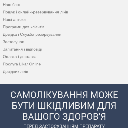
Наш блог
Пошук і онлайн-резервування ліків
Наші аптеки
Програми для клієнтів
Довідка і Служба резервування
Застосунок
Запитання і відповіді
Оплата і доставка
Послуга Likar Online
Довідник ліків
САМОЛІКУВАННЯ МОЖЕ
БУТИ ШКІДЛИВИМ ДЛЯ
ВАШОГО ЗДОРОВ’Я
ПЕРЕД ЗАСТОСУВАННЯМ ПРЕПАРАТУ