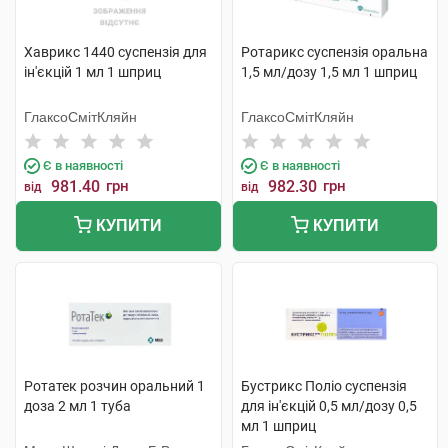
Хаврикс 1440 суспензія для
Ротарикс суспензія оральна
ін'єкцій 1 мл 1 шприц
1,5 мл/дозу 1,5 мл 1 шприц
ГлаксоСмітКляйн
ГлаксоСмітКляйн
Є в наявності
Є в наявності
981.40
грн
982.30
грн
від
від
КУПИТИ
КУПИТИ
Ротатек розчин оральний 1
Бустрикс Поліо суспензія
доза 2 мл 1 туба
для ін'єкцій 0,5 мл/дозу 0,5
мл 1 шприц