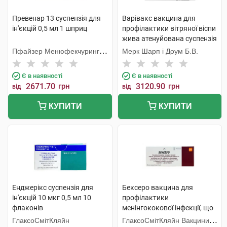
Превенар 13 суспензія для
Варівакс вакцина для
ін'єкцій 0,5 мл 1 шприц
профілактики вітряної віспи
жива атенуйована суспензія
для ін'єкцій 1 флакон
Пфайзер Менюфекчуринг
Мерк Шарп і Доум Б.В.
Бельгія
Є в наявності
Є в наявності
2671.70
грн
3120.90
грн
від
від
КУПИТИ
КУПИТИ
Енджерікс суспензія для
Бексеро вакцина для
ін'єкцій 10 мкг 0,5 мл 10
профілактики
флаконів
менінгококової інфекції, що
викликається серогрупою В
ГлаксоСмітКляйн
ГлаксоСмітКляйн Вакцини