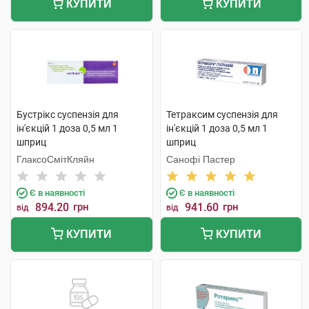
КУПИТИ
КУПИТИ
Бустрікс суспензія для
Тетраксим суспензія для
ін'єкцій 1 доза 0,5 мл 1
ін'єкцій 1 доза 0,5 мл 1
шприц
шприц
ГлаксоСмітКляйн
Санофі Пастер
Є в наявності
Є в наявності
894.20
грн
941.60
грн
від
від
КУПИТИ
КУПИТИ