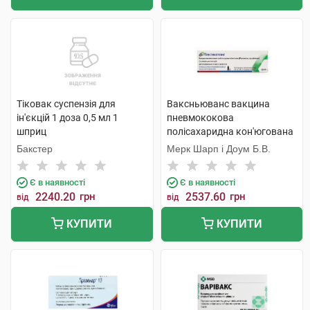
Тіковак суспензія для
Ваксньюванс вакцина
ін'єкцій 1 доза 0,5 мл 1
пневмококова
шприц
полісахаридна кон'югована
15-валентна адсорбована
Бакстер
Мерк Шарп і Доум Б.В.
суспензія для ін'єкцій 1 доза
0,5 мл 1 шприц
Є в наявності
Є в наявності
2240.20
грн
2537.60
грн
від
від
КУПИТИ
КУПИТИ