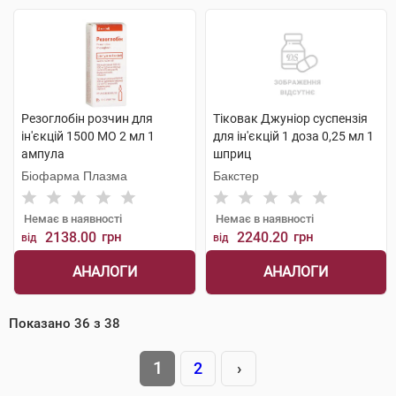
Резоглобін розчин для
Тіковак Джуніор суспензія
ін'єкцій 1500 МО 2 мл 1
для ін'єкцій 1 доза 0,25 мл 1
ампула
шприц
Біофарма Плазма
Бакстер
Немає в наявності
Немає в наявності
2138.00
грн
2240.20
грн
від
від
АНАЛОГИ
АНАЛОГИ
Показано
36
з
38
1
2
›