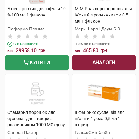
Біовен розчин для інфузій 10
М-М-Рвакспро порошок для
% 100 мл 1 флакон
ін'єкцій з розчинником 0,5
мл 1 флакон
Біофарма Плазма
Мерк Шарп і Доум Б.В.
Є в наявності
Немає в наявності
29958.10
грн
465.80
грн
від
від
АНАЛОГИ
КУПИТИ
Стамарил порошок для
Інфанрикс суспензія для
суспензії для ін'єкцій з
ін'єкцій 1 доза 0,5 мл 1
розчинником 1000 МО/дозу
шприц
1 флакон
Санофі Пастер
ГлаксоСмітКляйн