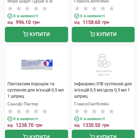
Мерк Шарп і Доум Б.В.
ГлаксоСмітКляйн
Є в наявності
Є в наявності
996.10
грн
1158.60
грн
від
від
КУПИТИ
КУПИТИ
Пентаксим порошок та
Інфанрикс ІПВ суспензія для
суспензія для ін'єкцій 0,5 мл
ін'єкцій 0,5 мл/дозу 0,5 мл 1
1 шприц
шприц
Санофі Пастер
ГлаксоСмітКляйн
Є в наявності
Є в наявності
1238.70
грн
1330.50
грн
від
від
КУПИТИ
КУПИТИ