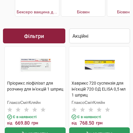
Бексеро вакцина для профілактики менінгококової інфекції, що викликається серогрупою В
Біовен
Біовен 
Фільтри
Пріорикс ліофілізат для
Хаврикс 720 суспензія для
розчину для ін'єкцій 1 шприц
ін'єкцій 720 ОД ELISA 0,5 мл
1 шприц
ГлаксоСмітКляйн
ГлаксоСмітКляйн
Є в наявності
Є в наявності
669.80
грн
768.50
грн
від
від