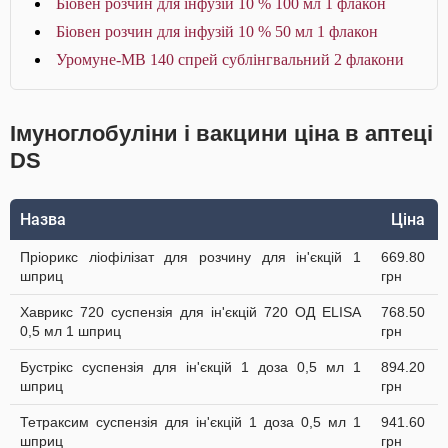
Біовен розчин для інфузій 10 % 100 мл 1 флакон
Біовен розчин для інфузій 10 % 50 мл 1 флакон
Уромуне-МВ 140 спрей сублінгвальний 2 флакони
Імуноглобуліни і вакцини ціна в аптеці
DS
Назва
Ціна
Пріорикс ліофілізат для розчину для ін'єкцій 1
669.80
шприц
грн
Хаврикс 720 суспензія для ін'єкцій 720 ОД ELISA
768.50
0,5 мл 1 шприц
грн
Бустрікс суспензія для ін'єкцій 1 доза 0,5 мл 1
894.20
шприц
грн
Тетраксим суспензія для ін'єкцій 1 доза 0,5 мл 1
941.60
шприц
грн