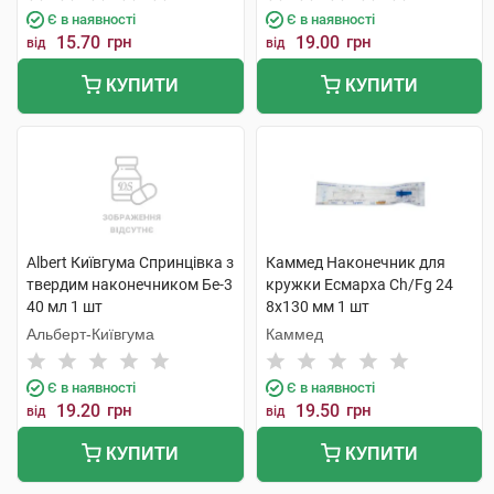
Є в наявності
Є в наявності
15.70
грн
19.00
грн
від
від
КУПИТИ
КУПИТИ
Albert Київгума Спринцівка з
Каммед Наконечник для
твердим наконечником Бе-3
кружки Есмарха Ch/Fg 24
40 мл 1 шт
8x130 мм 1 шт
Альберт-Київгума
Каммед
Є в наявності
Є в наявності
19.20
грн
19.50
грн
від
від
КУПИТИ
КУПИТИ