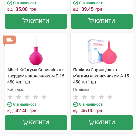
Є в наявності
Є в наявності
35.00
грн
39.45
грн
від
від
КУПИТИ
КУПИТИ
Albert Київгума Спринцівка з
Поліком Спринцівка з
твердим наконечником Б-15
м'ягким наконечником А-15
450 мл 1 шт
450 мл 1 шт
Київгума
Поліком
Є в наявності
Є в наявності
42.40
грн
46.00
грн
від
від
КУПИТИ
КУПИТИ