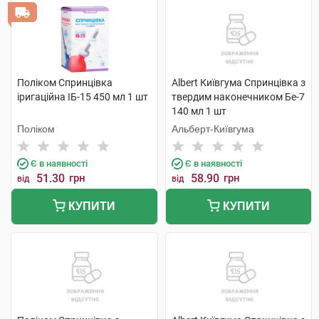
Поліком Спринцівка
Albert Київгума Спринцівка з
іригаційна ІБ-15 450 мл 1 шт
твердим наконечником Бе-7
140 мл 1 шт
Поліком
Альберт-Київгума
Є в наявності
Є в наявності
51.30
грн
58.90
грн
від
від
КУПИТИ
КУПИТИ