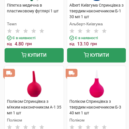
Піпетка медична в
Albert Київгума Спринцівка з
пластиковому футлярі 1 шт
твердим наконечником Б-1
30 мл 1 шт
Темп
Альберт-Київгума
Є в наявності
Є в наявності
4.80
грн
13.10
грн
від
від
КУПИТИ
КУПИТИ
Поліком Спринцівка з
Поліком Спринцівка з
м'яким наконечником А-1 35
твердим наконечником Б-3
мл 1 шт
40 мл 1 шт
Поліком
Поліком