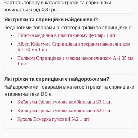
Вартість товару в каталозі грілки та спринцівки
починається від 4.8 грн.
Які грілки та спринцівки найдешевші?
Недорогими товарами в категорії грілки та спринцівки є:
Піпетка медична в пластиковому футлярі 1 шт
Albert Київгума Спринцівка з твердим наконечником
Б-1 30 мл 1 шт
Поліком Спринцівка з м'яким наконечником А-1 35 мл
1 шт
Які грілки та спринцівки є найдорожчими?
Найдорожчими товарами в категорії грілки та спринцівки
інтернет-аптеки DS є:
Київгума Грілка гумова комбінована Б3 1 шт
Київгума Грілка гумова комбінована Б2 1 шт
Кухоль Есмарха гумовий №2 1 шт