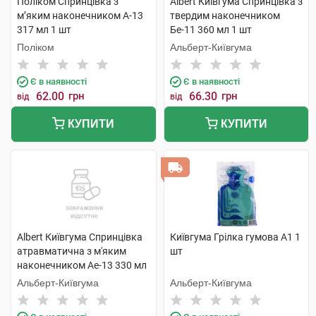
Поліком Спринцівка з
Albert Київгума Спринцівка з
м’яким наконечником А-13
твердим наконечником
317 мл 1 шт
Бе-11 360 мл 1 шт
Поліком
Альберт-Київгума
Є в наявності
Є в наявності
62.00
грн
66.30
грн
від
від
КУПИТИ
КУПИТИ
Albert Київгума Спринцівка
Київгума Грілка гумова А1 1
атравматична з м'яким
шт
наконечником Ае-13 330 мл
1 шт
Альберт-Київгума
Альберт-Київгума