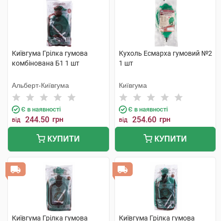
Київгума Грілка гумова
Кухоль Есмарха гумовий №2
комбінована Б1 1 шт
1 шт
Альберт-Київгума
Київгума
Є в наявності
Є в наявності
244.50
грн
254.60
грн
від
від
КУПИТИ
КУПИТИ
Київгума Грілка гумова
Київгума Грілка гумова