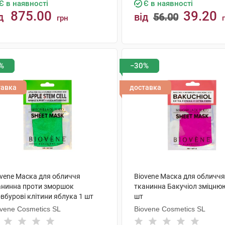
Є в наявності
Є в наявності
875.00
39.20
д
від
56.00
грн
КУПИТИ
КУПИТИ
%
−30%
тавка
доставка
ovene Маска для обличчя
Biovene Маска для обличчя
анинна проти зморшок
тканинна Бакучіол зміцню
вбурові клітини яблука 1 шт
шт
ovene Cosmetics SL
Biovene Cosmetics SL