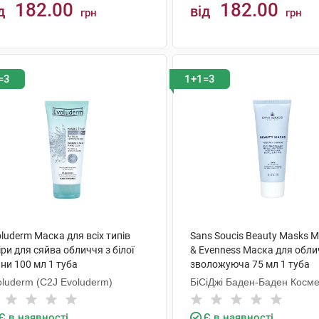
182.00
182.00
д
від
грн
грн
КУПИТИ
КУПИТИ
=3
1+1=3
luderm Маска для всіх типів
Sans Soucis Beauty Masks M
ри для сяйва обличчя з білої
& Evenness Маска для обл
ни 100 мл 1 туба
зволожуюча 75 мл 1 туба
oluderm (C2J Evoluderm)
БіСіДжі Баден-Баден Косме
Груп Гмбх
Є в наявності
Є в наявності