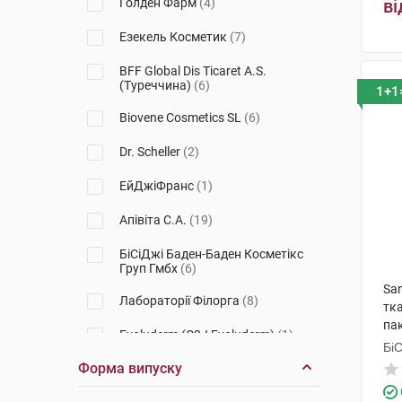
Голден Фарм
(4)
ві
Age Absolu
(1)
Езекель Косметик
(7)
Premium
(1)
BFF Global Dis Ticaret A.S.
(Туреччина)
(6)
1+1
Meso-Mask
(1)
Biovene Cosmetics SL
(6)
Dr. Scheller
(2)
ЕйДжіФранс
(1)
Апівіта С.А.
(19)
БіСіДжі Баден-Баден Косметікс
Груп Гмбх
(6)
San
Лабораторії Філорга
(8)
тк
па
Evoluderm (C2J Evoluderm)
(1)
Бі
Гр
Форма випуску
Косметік Актів Інтернаціональ
(1)