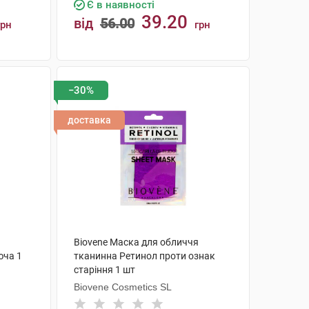
Є в наявності
39.20
від
56.00
грн
грн
КУПИТИ
−30%
доставка
Biovene Маска для обличчя
юча 1
тканинна Ретинол проти ознак
старіння 1 шт
Biovene Cosmetics SL