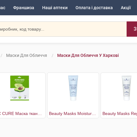
нас
Франшиза
Наші аптеки
Оплата і доставка
Акції
З
Маски Для Обличчя
Маски Для Обличчя У Харкові
5C CURE Маска тканинна для обличчя з екстрактом авокадо
Beauty Masks Moisture & Evenness Маска для обличчя зволожуюча