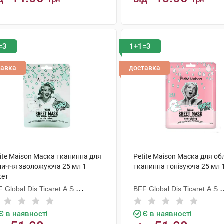
грн
грн
КУПИТИ
КУПИТИ
=3
1+1=3
тавка
доставка
ite Maison Маска тканинна для
Petite Maison Маска для о
личчя зволожуюча 25 мл 1
тканинна тонізуюча 25 мл 
кет
 Global Dis Ticaret A.S.
BFF Global Dis Ticaret A.S.
уреччина)
(Туреччина)
Є в наявності
Є в наявності