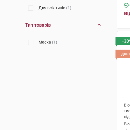
Для всіх типів
(1)
ві
Тип товарів
−30
Маска
(1)
дос
Bi
тк
пі
Bi