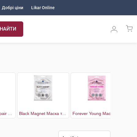
Добрі ціни
Likar Online
НАЙТИ
Beauty Masks Repair & Balance Маска для обличчя заспокійлива
Black Magnet Маска тканинна очищувальна
Forever Young Маска тканинна проти старіння