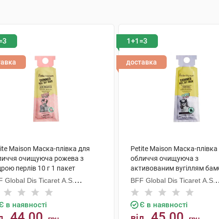
=3
1+1=3
тавка
доставка
ite Maison Маска-плівка для
Petite Maison Маска-плівка
личчя очищуюча рожева з
обличчя очищуюча з
рою перлів 10 г 1 пакет
активованим вугіллям бам
г 1 пакет
 Global Dis Ticaret A.S.
BFF Global Dis Ticaret A.S.
уреччина)
(Туреччина)
Є в наявності
Є в наявності
44.00
45.00
д
від