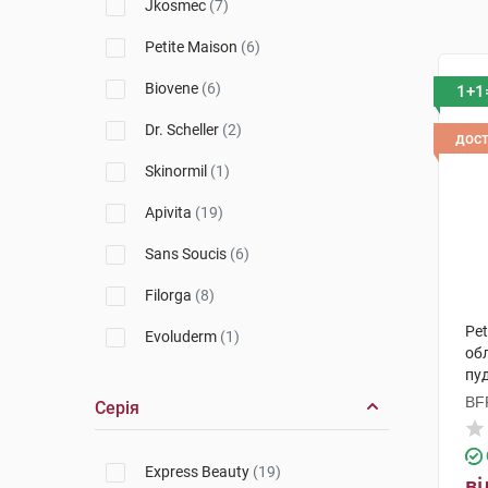
Jkosmec
(7)
Petite Maison
(6)
Biovene
(6)
1+1
Dr. Scheller
(2)
дос
Skinormil
(1)
Apivita
(19)
Sans Soucis
(6)
Filorga
(8)
Pet
Evoluderm
(1)
об
пуд
Vichy
(1)
BFF
Серія
La Roche-Posay
(1)
(Т
Bioderma
(1)
Express Beauty
(19)
ві