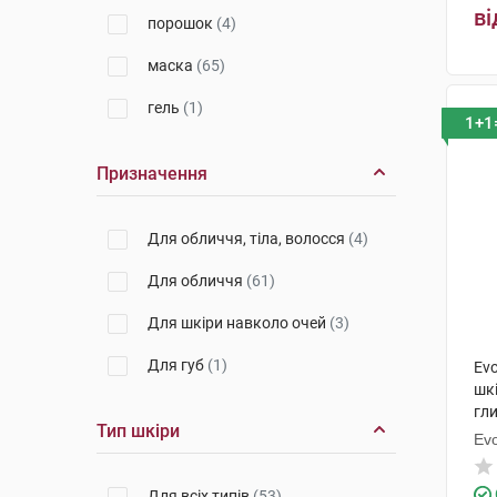
ві
Ля Рош-Позе
(1)
порошок
(4)
НАОС Екобайолоджі
(1)
маска
(65)
П'єр Фабр Дермо-Косметик
(1)
гель
(1)
1+1
Урьяж
(3)
Призначення
Лабораторії Лієрак
(3)
Мартідерм Ес Ел
(1)
Для обличчя, тіла, волосся
(4)
Для обличчя
(61)
Для шкіри навколо очей
(3)
Для губ
(1)
Evo
шкі
гли
Тип шкіри
Ev
Для всіх типів
(53)