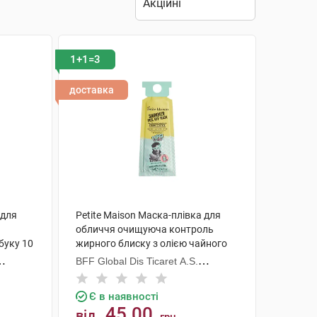
1+1=3
доставка
 для
Petite Maison Маска-плівка для
обличчя очищуюча контроль
буку 10
жирного блиску з олією чайного
дерева 10 г 1 пакет
BFF Global Dis Ticaret A.S.
(Туреччина)
Є в наявності
45.00
від