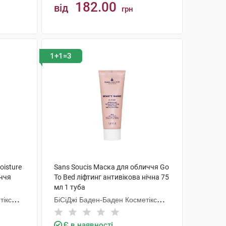
182.00
від
грн
КУПИТИ
1+1=3
oisture
Sans Soucis Маска для обличчя Go
иччя
To Bed ліфтинг антивікова нічна 75
мл 1 туба
тікс
БіСіДжі Баден-Баден Косметікс
Груп Гмбх
Є в наявності