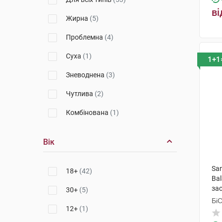
ві
Жирна
(5)
Проблемна
(4)
Суха
(1)
1+1
Зневоднена
(3)
Чутлива
(2)
Комбінована
(1)
Вік
San
18+
(42)
Ba
зас
30+
(5)
Бі
12+
(1)
Гр