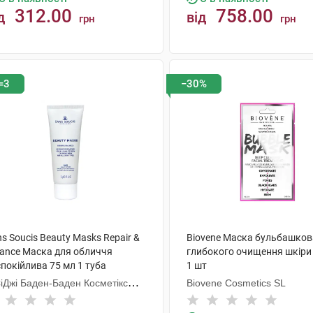
312.00
758.00
д
від
грн
грн
КУПИТИ
КУПИТИ
=3
−30%
s Soucis Beauty Masks Repair &
Biovene Маска бульбашков
lance Маска для обличчя
глибокого очищення шкіри 
покійлива 75 мл 1 туба
1 шт
СіДжі Баден-Баден Косметікс
Biovene Cosmetics SL
уп Гмбх