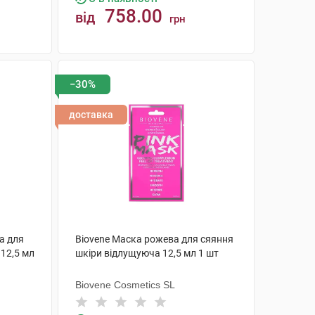
758.00
від
грн
КУПИТИ
−30%
доставка
а для
Biovene Маска рожева для сяяння
12,5 мл
шкіри відлущуюча 12,5 мл 1 шт
Biovene Cosmetics SL