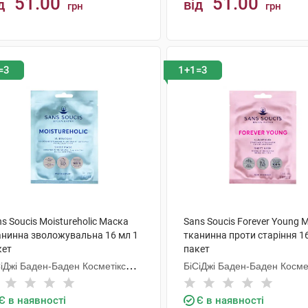
51.00
51.00
д
від
грн
грн
КУПИТИ
КУПИТИ
=3
1+1=3
s Soucis Moistureholic Маска
Sans Soucis Forever Young 
анинна зволожувальна 16 мл 1
тканинна проти старіння 1
кет
пакет
СіДжі Баден-Баден Косметікс
БіСіДжі Баден-Баден Косме
уп Гмбх
Груп Гмбх
Є в наявності
Є в наявності