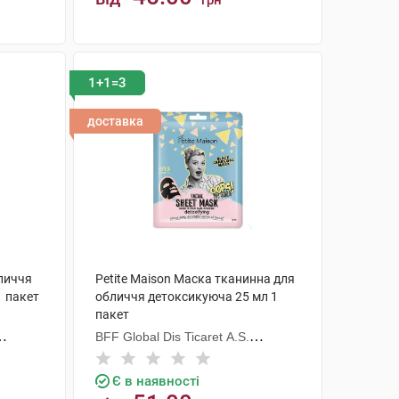
грн
КУПИТИ
1+1=3
доставка
бличчя
Petite Maison Маска тканинна для
1 пакет
обличчя детоксикуюча 25 мл 1
пакет
BFF Global Dis Ticaret A.S.
(Туреччина)
Є в наявності