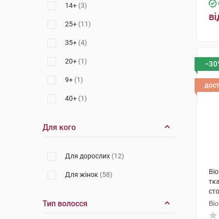
14+
(3)
ві
25+
(11)
35+
(4)
20+
(1)
−30
9+
(1)
дос
40+
(1)
Для кого
Для дорослих
(12)
Bi
Для жінок
(58)
тк
сто
Тип волосся
Bi