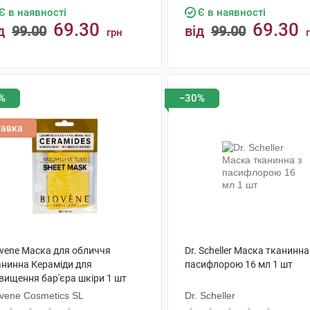
Є в наявності
Є в наявності
69.30
69.30
д
99.00
від
99.00
грн
КУПИТИ
КУПИТИ
%
−30%
тавка
ovene Маска для обличчя
Dr. Scheller Маска тканинна
анинна Кераміди для
пасифлорою 16 мл 1 шт
двищення бар'єра шкіри 1 шт
ovene Cosmetics SL
Dr. Scheller