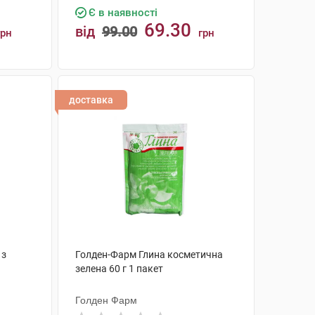
Є в наявності
69.30
від
99.00
грн
грн
КУПИТИ
доставка
 з
Голден-Фарм Глина косметична
зелена 60 г 1 пакет
Голден Фарм