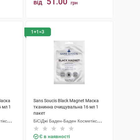
51.00
від
грн
КУПИТИ
1+1=3
Маска
Sans Soucis Black Magnet Маска
6 мл 1
тканинна очищувальна 16 мл 1
пакет
тікс
БіСіДжі Баден-Баден Косметікс
Груп Гмбх
Є в наявності