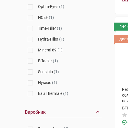
Avene
(1)
Optim-Eyes
(1)
Uriage
(3)
NCEF
(1)
Lierac
(3)
1+1
Time-Filler
(1)
MartiDerm
(1)
дос
Hydra-Filler
(1)
Mineral 89
(1)
Effaclar
(1)
Sensibio
(1)
Hyseac
(1)
Pet
Eau Thermale
(1)
об
па
Protocol
(1)
BFF
Виробник
(Т
The Originals
(1)
Oxygen-glow
(1)