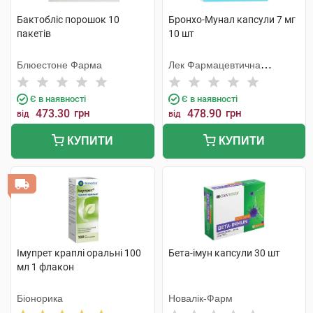
Бактобліс порошок 10
Бронхо-Мунал капсули 7 мг
пакетів
10 шт
Блюестоне Фарма
Лек Фармацевтична
компанія
Є в наявності
Є в наявності
473.30
грн
478.90
грн
від
від
КУПИТИ
КУПИТИ
Імупрет краплі оральні 100
Бета-імун капсули 30 шт
мл 1 флакон
Біонорика
Новалік-Фарм