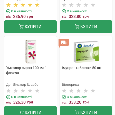
Лтд
Є в наявності
Є в наявності
286.90
грн
323.80
грн
від
від
КУПИТИ
КУПИТИ
Умкалор сироп 100 мл 1
Імупрет таблетки 50 шт
флакон
Др. Вільмар Швабе
Біонорика
Є в наявності
Є в наявності
326.30
грн
333.20
грн
від
від
КУПИТИ
КУПИТИ