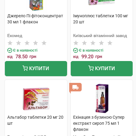
Джерело Пі фітоконцентрат
Імуноплюс таблетки 100 мг
30 мл 1 флакон
20 шт
Екомед
Київський вітамінний завод
Є в наявності
Є в наявності
78.50
грн
99.20
грн
від
від
КУПИТИ
КУПИТИ
Альтабор таблетки 20 мг 20
Ехінацея з бузиною Супер
шт
екстракт сироп 75 мл 1
флакон