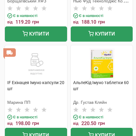
Борщагівський ХФЗ
Нью Фуд Текнолоджіс Ко.
Лтд
Є в наявності
Є в наявності
119.20
грн
188.10
грн
від
від
КУПИТИ
КУПИТИ
IF Ехінацея Імуно капсули 20
АльпеКід Імуно таблетки 60
шт
шт
Марина ПП
Др. Густав Кляйн
Є в наявності
Є в наявності
198.00
грн
220.50
грн
від
від
КУПИТИ
КУПИТИ