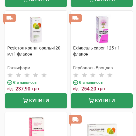
Резістол краплі оральні 20
Ехінасаль сироп 125 г 1
мл 1 флакон
флакон
Галичфарм
Гербаполь Вроцлав
Є в наявності
Є в наявності
237.90
грн
254.20
грн
від
від
КУПИТИ
КУПИТИ