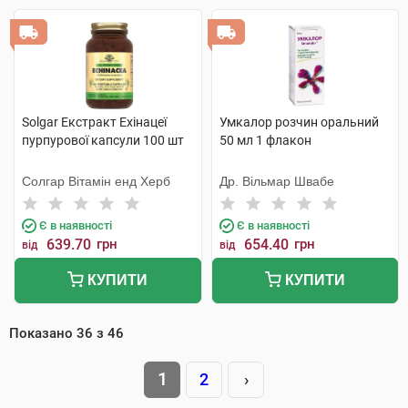
Solgar Екстракт Ехінацеї
Умкалор розчин оральний
пурпурової капсули 100 шт
50 мл 1 флакон
Солгар Вітамін енд Херб
Др. Вільмар Швабе
Є в наявності
Є в наявності
639.70
грн
654.40
грн
від
від
КУПИТИ
КУПИТИ
Показано
36
з
46
1
2
›