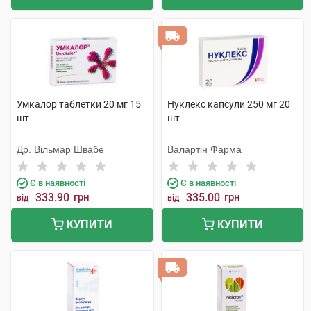
Умкалор таблетки 20 мг 15
Нуклекс капсули 250 мг 20
шт
шт
Др. Вільмар Швабе
Валартін Фарма
Є в наявності
Є в наявності
333.90
грн
335.00
грн
від
від
КУПИТИ
КУПИТИ