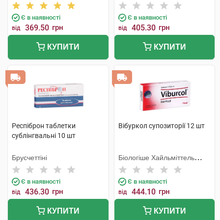
компанія
Є в наявності
Є в наявності
369.50
грн
405.30
грн
від
від
КУПИТИ
КУПИТИ
Респіброн таблетки
Вібуркол супозиторії 12 шт
сублінгвальні 10 шт
Брусчеттіні
Біологіше Хайльміттель
Хеель
Є в наявності
Є в наявності
436.30
грн
444.10
грн
від
від
КУПИТИ
КУПИТИ