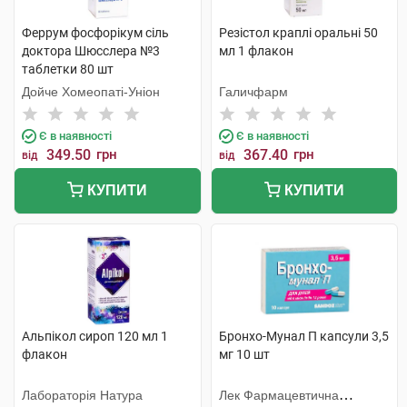
Феррум фосфорiкум сіль
Резістол краплі оральні 50
доктора Шюсслера №3
мл 1 флакон
таблетки 80 шт
Дойче Хомеопаті-Уніон
Галичфарм
Є в наявності
Є в наявності
349.50
грн
367.40
грн
від
від
КУПИТИ
КУПИТИ
Альпікол сироп 120 мл 1
Бронхо-Мунал П капсули 3,5
флакон
мг 10 шт
Лабораторія Натура
Лек Фармацевтична