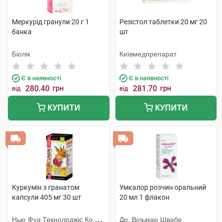
Меркурід гранули 20 г 1
Резістол таблетки 20 мг 20
банка
шт
Біолік
Київмедпрепарат
Є в наявності
Є в наявності
280.40
грн
281.70
грн
від
від
КУПИТИ
КУПИТИ
Куркумін з гранатом
Умкалор розчин оральний
капсули 405 мг 30 шт
20 мл 1 флакон
Нью Фуд Текнолоджіс Ко.
Др. Вільмар Швабе