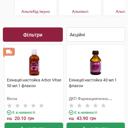
АльпеКід Імуно
Альпікол
Альта
Фільтри
Ехінацеї настойка Arbor Vitae
Ехінацеї настойка 40 мл 1
50 мл 1 флакон
флакон
Віола
ДКП Фармацевтична
фабрика
Є в наявності
Є в наявності
20.10
грн
43.90
грн
від
від