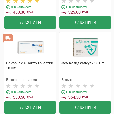
Є в наявності
Є в наявності
480.30
грн
525.00
грн
від
від
КУПИТИ
КУПИТИ
Бактобліс + Лакто таблетки
Фемінозид капсули 30 шт
10 шт
Блюестоне Фарма
Біхелс
Є в наявності
Є в наявності
530.50
грн
564.30
грн
від
від
КУПИТИ
КУПИТИ