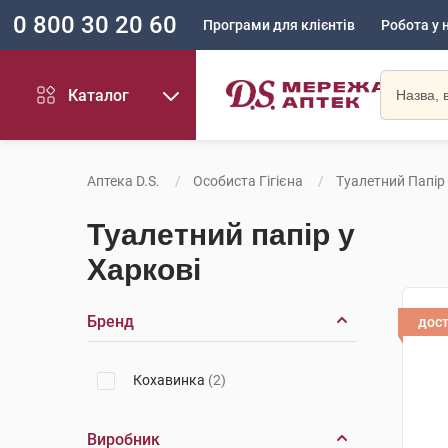
0 800 30 20 60
Програми для клієнтів
Робота у 
Каталог
Аптека D.S.
Особиста Гігієна
Туалетний Папір
Туалетний папір у
Харкові
Бренд
дос
Кохавинка
(2)
Виробник