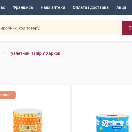
нас
Франшиза
Наші аптеки
Оплата і доставка
Акції
З
Туалетний Папір У Харкові
тавка