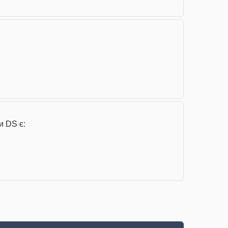
и DS є: