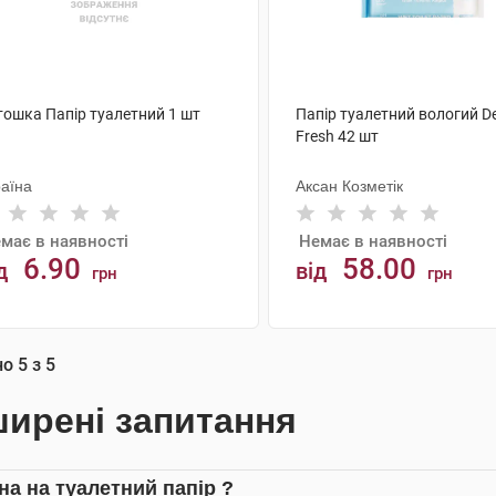
тошка Папір туалетний 1 шт
Папір туалетний вологий D
Fresh 42 шт
раїна
Аксан Козметік
має в наявності
Немає в наявності
6.90
58.00
д
від
грн
грн
АНАЛОГИ
АНАЛОГИ
но
5
з
5
ирені запитання
іна на туалетний папір ?