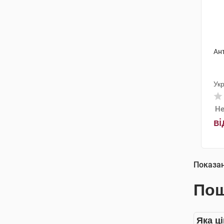
Ан
Ук
Не
ві
Показа
Пош
Яка ц