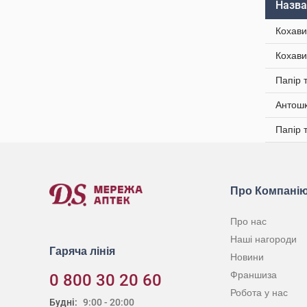
Назва
Кохави
Кохави
Папір 
Антошк
Папір 
Про Компані
Про нас
Наші нагороди
Гаряча лінія
Новини
Франшиза
0 800 30 20 60
Робота у нас
Будні:
9:00 - 20:00