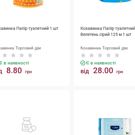
хавинка Папір туалетний 1 шт
Кохавинка Папір туалетни
Велетень сірий 125 м 1 шт
хавинка Торговий дім
Кохавинка Торговий дім
Є в наявності
Є в наявності
8.80
28.00
д
від
грн
грн
КУПИТИ
КУПИТИ