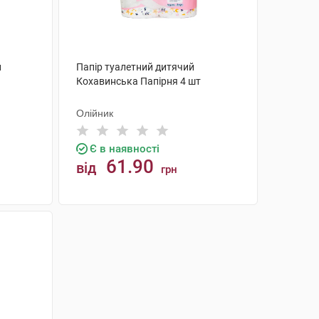
й
Папір туалетний дитячий
Кохавинська Папірня 4 шт
Олійник
Є в наявності
61.90
від
грн
КУПИТИ