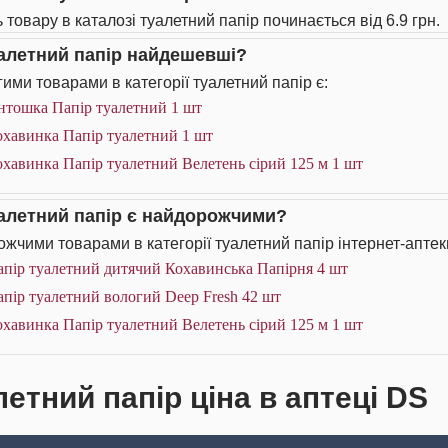
 товару в каталозі туалетний папір починається від 6.9 грн.
уалетний папір найдешевші?
ими товарами в категорії туалетний папір є:
нтошка Папір туалетний 1 шт
охавинка Папір туалетний 1 шт
хавинка Папір туалетний Велетень сірий 125 м 1 шт
уалетний папір є найдорожчими?
жчими товарами в категорії туалетний папір інтернет-аптек
апір туалетний дитячий Кохавинська Папірня 4 шт
пір туалетний вологий Deep Fresh 42 шт
хавинка Папір туалетний Велетень сірий 125 м 1 шт
летний папір ціна в аптеці DS