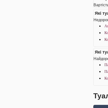
Вартість
Які т
Недорог
А
К
Ко
Які т
Найдоро
П
Па
Ко
Туа