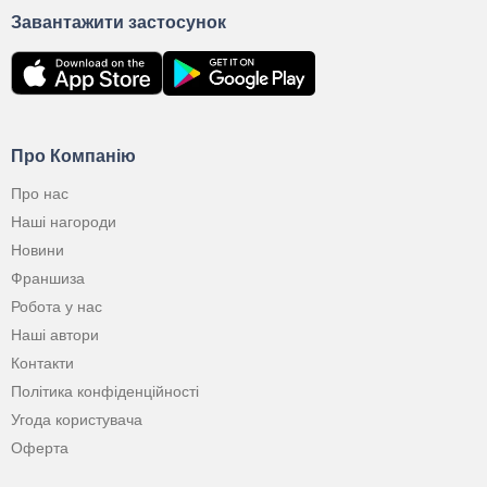
Завантажити застосунок
Про Компанію
Про нас
Наші нагороди
Новини
Франшиза
Робота у нас
Наші автори
Контакти
Політика конфіденційності
Угода користувача
Оферта