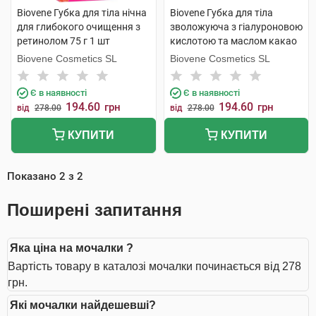
Biovene Губка для тіла нічна
Biovene Губка для тіла
для глибокого очищення з
зволожуюча з гіалуроновою
ретинолом 75 г 1 шт
кислотою та маслом какао
75 г 1 шт
Biovene Cosmetics SL
Biovene Cosmetics SL
Є в наявності
Є в наявності
194.60
194.60
грн
грн
від
278.00
від
278.00
КУПИТИ
КУПИТИ
Показано
2
з
2
Поширені запитання
Яка ціна на мочалки ?
Вартість товару в каталозі мочалки починається від 278
грн.
Які мочалки найдешевші?