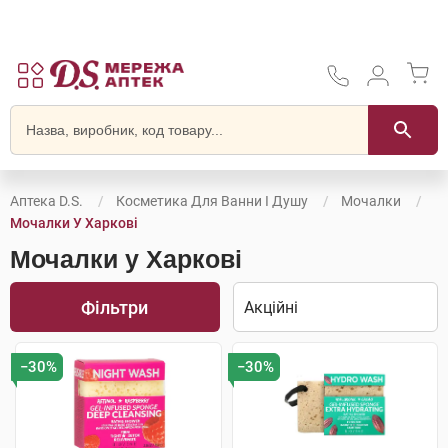
Аптека D.S.
Косметика Для Ванни І Душу
Мочалки
Мочалки У Харкові
Мочалки у Харкові
Фільтри
−30%
−30%