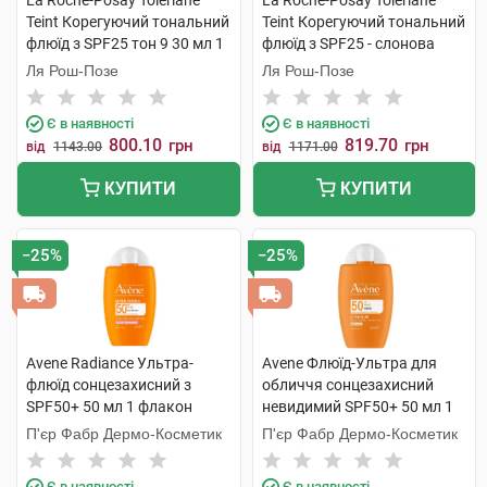
La Roche-Posay Toleriane
La Roche-Posay Toleriane
Teint Корегуючий тональний
Teint Корегуючий тональний
флюїд з SPF25 тон 9 30 мл 1
флюїд з SPF25 - слонова
туба
кістка 30 мл 1 туба
Ля Рош-Позе
Ля Рош-Позе
Є в наявності
Є в наявності
800.10
819.70
грн
грн
від
1143.00
від
1171.00
КУПИТИ
КУПИТИ
−25%
−25%
Avene Radiance Ультра-
Avene Флюїд-Ультра для
флюїд сонцезахисний з
обличчя сонцезахисний
SPF50+ 50 мл 1 флакон
невидимий SPF50+ 50 мл 1
флакон
П'єр Фабр Дермо-Косметик
П'єр Фабр Дермо-Косметик
Є в наявності
Є в наявності