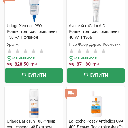
Uriage Xemose PSO
Avene XeraCalm A.D
Концентрат заспокійливий
Концентрат заспокійливий
150 мл 1 флакон
40 мл 1 туба
Урьяж
П'єр Фабр Дермо-Косметик
Є в наявності
Є в наявності
828.50
грн
871.80
грн
від
від
КУПИТИ
КУПИТИ
Uriage Bariesun 100 Флюїд
La Roche-Posay Anthelios UVA
сонцезахисний Екстрем
400 Дермо-Педіатрікс Флюїд