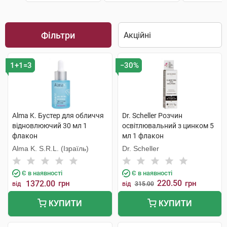
Фільтри
1+1=3
−30%
Alma K. Бустер для обличчя
Dr. Scheller Розчин
відновлюючий 30 мл 1
освітлювальний з цинком 5
флакон
мл 1 флакон
Alma K. S.R.L. (Ізраїль)
Dr. Scheller
Є в наявності
Є в наявності
220.50
1372.00
грн
грн
від
від
315.00
КУПИТИ
КУПИТИ