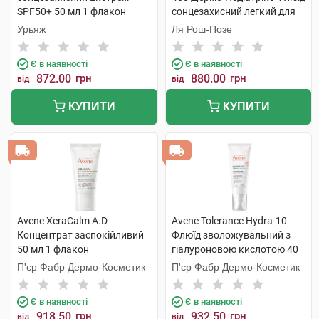
SPF50+ 50 мл 1 флакон
сонцезахисний легкий для
чутливої шкіри дітей SPF50+
Урьяж
Ля Рош-Позе
50 мл 1 флакон
Є в наявності
Є в наявності
872.00
грн
880.00
грн
від
від
КУПИТИ
КУПИТИ
Avene XeraCalm A.D
Avene Tolerance Hydra-10
Концентрат заспокійливий
Флюїд зволожувальний з
50 мл 1 флакон
гіалуроновою кислотою 40
мл 1 туба
П'єр Фабр Дермо-Косметик
П'єр Фабр Дермо-Косметик
Є в наявності
Є в наявності
918.50
грн
932.50
грн
від
від