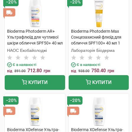
−20%
−20%
Bioderma Photoderm AR+
Bioderma Photoderm Max
Ультрафлюїд для чутливої
Сонцезахисний флюїд для
шкіри обличчя SPF50+ 40 мл
обличчя SPF100+ 40 мл 1
1 флакон
туба
НАОС Екобайолоджі
Лабораторія Біодерма
Є в наявності
Є в наявності
712.80
750.40
грн
грн
від
891.00
від
938.00
КУПИТИ
КУПИТИ
−20%
−20%
Bioderma XDefense Ультра-
Bioderma XDefense Ультра-