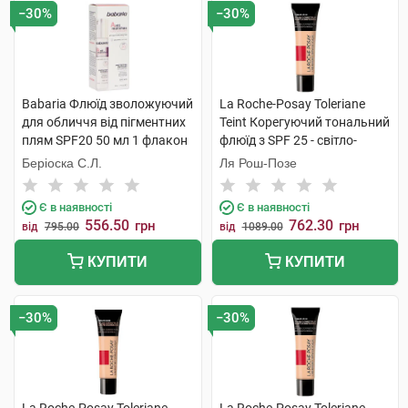
−30%
−30%
Babaria Флюїд зволожуючий
La Roche-Posay Toleriane
для обличчя від пігментних
Teint Корегуючий тональний
плям SPF20 50 мл 1 флакон
флюїд з SPF 25 - світло-
бежевий 30 мл 1 туба
Беріоска С.Л.
Ля Рош-Позе
Є в наявності
Є в наявності
556.50
762.30
грн
грн
від
795.00
від
1089.00
КУПИТИ
КУПИТИ
−30%
−30%