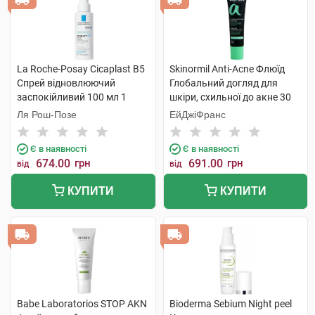
La Roche-Posay Cicaplast В5
Skinormil Anti-Acne Флюїд
Спрей відновлюючий
Глобальний догляд для
заспокійливий 100 мл 1
шкіри, схильної до акне 30
флакон
мл 1 туба
Ля Рош-Позе
ЕйДжіФранс
Є в наявності
Є в наявності
674.00
грн
691.00
грн
від
від
КУПИТИ
КУПИТИ
Babe Laboratorios STOP AKN
Bioderma Sebium Night peel