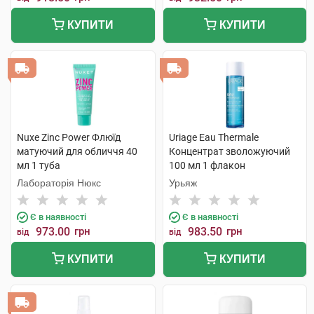
КУПИТИ
КУПИТИ
Nuxe Zinc Power Флюїд
Uriage Eau Thermale
матуючий для обличчя 40
Концентрат зволожуючий
мл 1 туба
100 мл 1 флакон
Лабораторія Нюкс
Урьяж
Є в наявності
Є в наявності
973.00
грн
983.50
грн
від
від
КУПИТИ
КУПИТИ