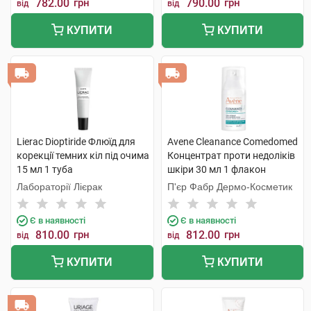
782.00
грн
790.00
грн
від
від
КУПИТИ
КУПИТИ
Lierac Dioptiride Флюїд для
Avene Cleanance Comedomed
корекції темних кіл під очима
Концентрат проти недоліків
15 мл 1 туба
шкіри 30 мл 1 флакон
Лабораторії Лієрак
П'єр Фабр Дермо-Косметик
Є в наявності
Є в наявності
810.00
грн
812.00
грн
від
від
КУПИТИ
КУПИТИ