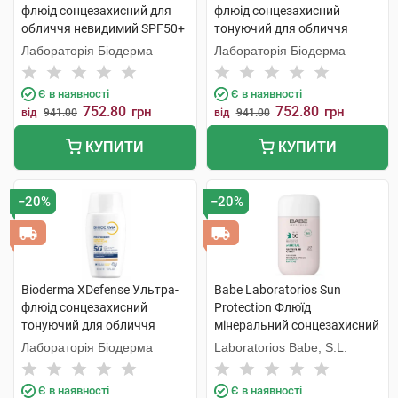
флюід сонцезахисний для
флюід сонцезахисний
обличчя невидимий SPF50+
тонуючий для обличчя
40 мл 1 флакон
SPF50+ тон 01 40 мл 1
Лабораторія Біодерма
Лабораторія Біодерма
флакон
Є в наявності
Є в наявності
752.80
752.80
грн
грн
від
941.00
від
941.00
КУПИТИ
КУПИТИ
−20%
−20%
Bioderma XDefense Ультра-
Babe Laboratorios Sun
флюід сонцезахисний
Protection Флюїд
тонуючий для обличчя
мінеральний сонцезахисний
SPF50+ тон 02 40 мл 1
з фізичними фільтрами з
Лабораторія Біодерма
Laboratorios Babe, S.L.
флакон
тонуючим ефектом з SPF50
50 мл 1 флакон
Є в наявності
Є в наявності