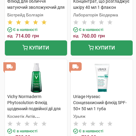
Флюїд для обличчя
Концентрат, що розгладжує
матуючий зволожуючий для
шкіру 40 мл 1 флакон
жирної та проблемної шкіри
Біотрейд Болгарія
Лабораторія Біодерма
50 мл 1 туба
Є в наявності
Є в наявності
714.00
грн
760.00
грн
від
від
КУПИТИ
КУПИТИ
Vichy Normaderm
Uriage Hyseac
Phytosolution Флюїд
Сонцезахисний флюїд SPF-
щоденний подвійної дії для
50+ 50 мл 1 туба
жирної, схильної до
Косметік Актів
Урьяж
недоліків шкіри 50 мл 1
Інтернаціональ
флакон
Є в наявності
Є в наявності