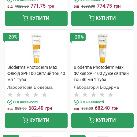
771.75
774.75
грн
грн
від
1029.00
від
1033.00
КУПИТИ
КУПИТИ
−20%
−20%
Bioderma Photoderm Max
Bioderma Photoderm Max
Флюїд SPF100 світлий тон 40
Флюїд SPF100 дуже світлий
мл 1 туба
тон 40 мл 1 туба
Лабораторія Біодерма
Лабораторія Біодерма
Є в наявності
Є в наявності
682.40
682.40
грн
грн
від
853.00
від
853.00
КУПИТИ
КУПИТИ