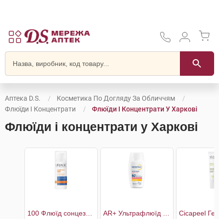
Аптека D.S.
Косметика По Догляду За Обличчям
Флюїди І Концентрати
Флюїди І Концентрати У Харкові
Флюїди і концентрати у Харкові
100 Флюїд сонцезахисний Екстрем SPF50+
AR+ Ультрафлюїд для чутливої шкіри обличчя SPF50+