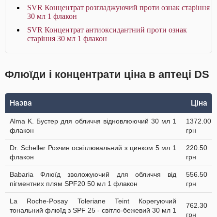
SVR Концентрат розгладжуючий проти ознак старіння
30 мл 1 флакон
SVR Концентрат антиоксидантний проти ознак
старіння 30 мл 1 флакон
Флюїди і концентрати ціна в аптеці DS
Назва
Ціна
Alma K. Бустер для обличчя відновлюючий 30 мл 1
1372.00
флакон
грн
Dr. Scheller Розчин освітлювальний з цинком 5 мл 1
220.50
флакон
грн
Babaria Флюїд зволожуючий для обличчя від
556.50
пігментних плям SPF20 50 мл 1 флакон
грн
La Roche-Posay Toleriane Teint Корегуючий
762.30
тональний флюїд з SPF 25 - світло-бежевий 30 мл 1
грн