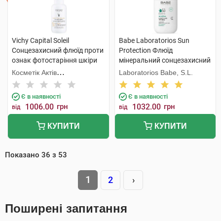
Vichy Capital Soleil
Babe Laboratorios Sun
Сонцезахисний флюїд проти
Protection Флюїд
ознак фотостаріння шкіри
мінеральний сонцезахисний
обличчя SPF50+ 40 мл 1
з фізичними фільтрами з
Косметік Актів
Laboratorios Babe, S.L.
флакон
SPF50 50 мл 1 флакон
Інтернаціональ
Є в наявності
Є в наявності
1006.00
грн
1032.00
грн
від
від
КУПИТИ
КУПИТИ
Показано
36
з
53
1
2
›
Поширені запитання