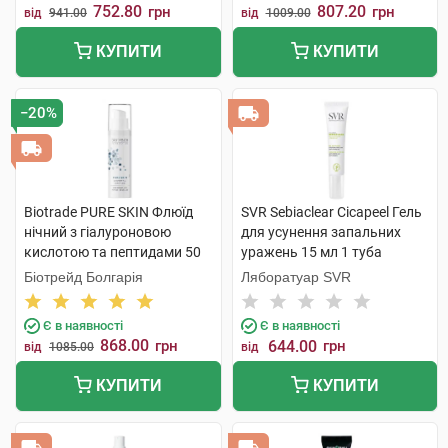
752.80
807.20
грн
грн
від
941.00
від
1009.00
КУПИТИ
КУПИТИ
−20%
Biotrade PURE SKIN Флюїд
SVR Sebiaclear Cicapeel Гель
нічний з гіалуроновою
для усунення запальних
кислотою та пептидами 50
уражень 15 мл 1 туба
мл 1 флакон
Біотрейд Болгарія
Ляборатуар SVR
Є в наявності
Є в наявності
868.00
грн
644.00
грн
від
1085.00
від
КУПИТИ
КУПИТИ