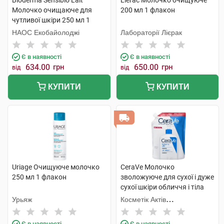
Bioderma Sensibio Lait
Lierac Молочко очищуюче
Молочко очищаюче для
200 мл 1 флакон
чутливої шкіри 250 мл 1
флакон
НАОС Екобайолоджі
Лабораторії Лієрак
Є в наявності
Є в наявності
634.00
грн
650.00
грн
від
від
КУПИТИ
КУПИТИ
Uriage Очищуюче молочко
CeraVe Молочко
250 мл 1 флакон
зволожуюче для сухої і дуже
сухої шкіри обличчя і тіла
473 мл 1 пакет
Урьяж
Косметік Актів
Інтернаціональ
Є в наявності
Є в наявності