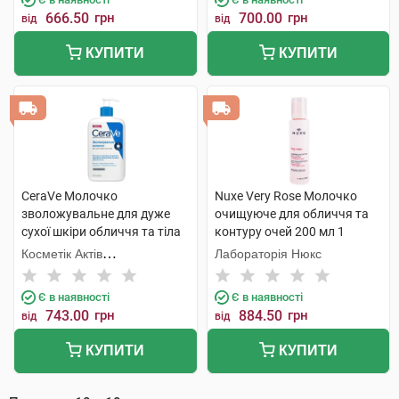
666.50
грн
700.00
грн
від
від
КУПИТИ
КУПИТИ
CeraVe Молочко
Nuxe Very Rose Молочко
зволожувальне для дуже
очищуюче для обличчя та
сухої шкіри обличчя та тіла
контуру очей 200 мл 1
473 мл 1 флакон
флакон
Косметік Актів
Лабораторія Нюкс
Інтернаціональ
Є в наявності
Є в наявності
743.00
грн
884.50
грн
від
від
КУПИТИ
КУПИТИ