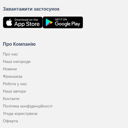
Завантажити застосунок
Про Компанію
Про нас
Наші нагороди
Новини
Франшиза
Робота у нас
Наші автори
Контакти
Політика конфіденційності
Угода користувача
Оферта