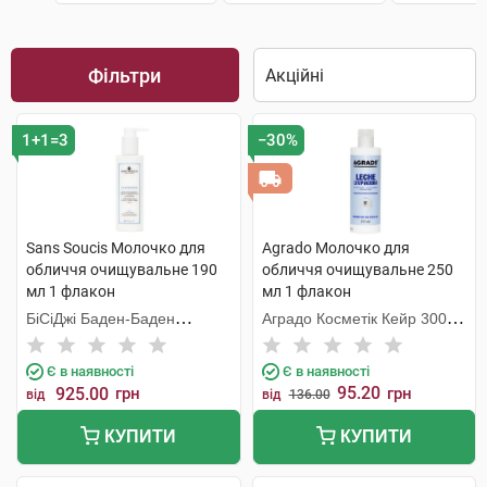
Фільтри
1+1=3
−30%
Sans Soucis Молочко для
Agrado Молочко для
обличчя очищувальне 190
обличчя очищувальне 250
мл 1 флакон
мл 1 флакон
БіСіДжі Баден-Баден
Аградо Косметік Кейр 3000
Косметікс Груп Гмбх
С.Л.У.
Є в наявності
Є в наявності
95.20
925.00
грн
грн
від
від
136.00
КУПИТИ
КУПИТИ