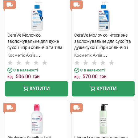
CeraVe Молочко
CeraVe Молочко інтесивне
зволожувальне для дуже
зволожувальне для сухої та
сухої шкіри обличчя та тіла
дуже сухої шкіри обличчя і
236 мл 1 флакон
тіла 236 мл 1 флакон
Косметік Актів
Косметік Актів
Інтернаціональ
Інтернаціональ
Є в наявності
Є в наявності
506.00
грн
570.00
грн
від
від
КУПИТИ
КУПИТИ