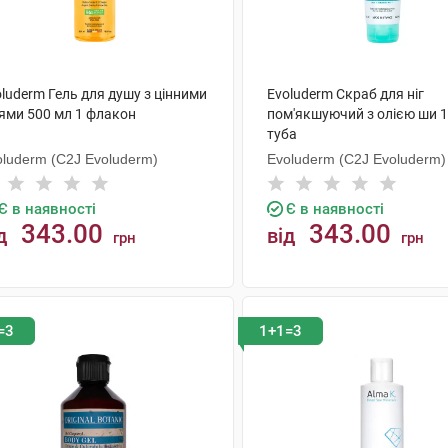
luderm Гель для душу з цінними
Evoluderm Скраб для ніг
іями 500 мл 1 флакон
пом'якшуючий з олією ши 1
туба
oluderm (C2J Evoluderm)
Evoluderm (C2J Evoluderm)
Є в наявності
Є в наявності
343.00
343.00
д
від
грн
грн
КУПИТИ
КУПИТИ
=3
1+1=3