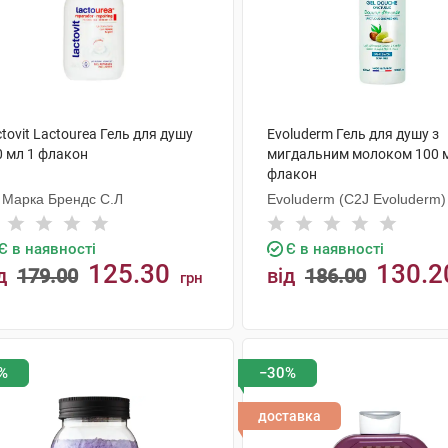
tovit Lactourea Гель для душу
Evoluderm Гель для душу з
0 мл 1 флакон
мигдальним молоком 100 
флакон
 Марка Брендс С.Л
Evoluderm (C2J Evoluderm)
Є в наявності
Є в наявності
125.30
130.2
д
179.00
від
186.00
грн
КУПИТИ
КУПИТИ
%
−30%
доставка