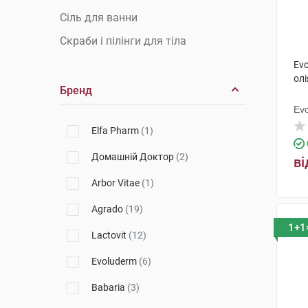
Сіль для ванни
Скраби і пілінги для тіла
Evo
ол
Бренд
Ev
Elfa Pharm
(1)
Домашній Доктор
(2)
ві
Arbor Vitae
(1)
Agrado
(19)
1+1
Lactovit
(12)
Evoluderm
(6)
Babaria
(3)