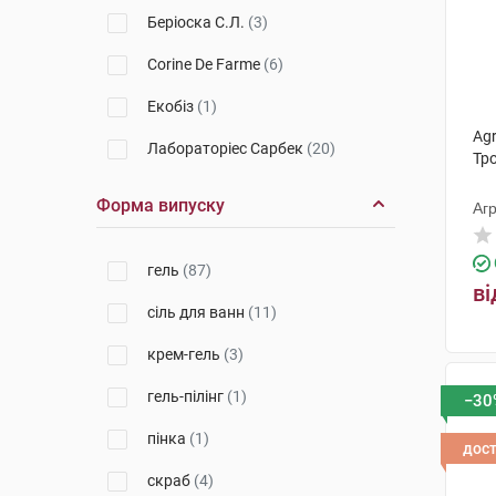
Беріоска С.Л.
(3)
Corine De Farme
(6)
Екобіз
(1)
Agr
Лабораторіес Сарбек
(20)
Тр
Веледа АГ
(5)
Форма випуску
Агр
Biovene Cosmetics SL
(4)
гель
(87)
ТЗМО СА
(1)
ві
сіль для ванн
(11)
Лабораторія Біодерма
(7)
крем-гель
(3)
Артеріум Корпорація (
КМП+Галичфарм)
(1)
гель-пілінг
(1)
−30
Апівіта С.А.
(3)
пінка
(1)
дос
Стіфель Лабораторіз
(1)
скраб
(4)