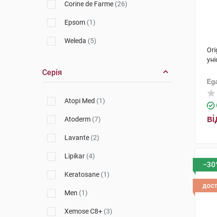
Corine de Farme
(26)
Epsom
(1)
Weleda
(5)
Ori
Biovene
(4)
уні
Серія
Seni
(1)
Ega
Bioderma
(7)
Atopi Med
(1)
Кераскін
(1)
ві
Atoderm
(7)
Apivita
(3)
Lavante
(2)
Physiogel
(1)
Lipikar
(4)
−30
Original Botanic
(2)
Keratosane
(1)
дос
Uriage
(11)
Men
(1)
La Roche-Posay
(4)
Xemose C8+
(3)