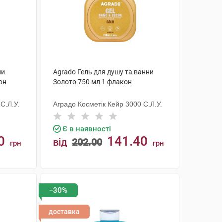
ни
Agrado Гель для душу та ванни
он
Золото 750 мл 1 флакон
С.Л.У.
Аградо Косметік Кейр 3000 С.Л.У.
Є в наявності
0
141.40
від
202.00
грн
грн
КУПИТИ
−30%
доставка