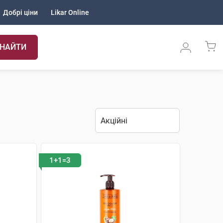
Добрі ціни
Likar Online
НАЙТИ
1+1=3