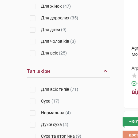
Для жінок
(47)
Для дорослих
(35)
Для дітей
(9)
Для чоловіків
(3)
Agr
Для всіх
(25)
Мо
Агр
Тип шкіри
Для всіх типів
(71)
ві
Суха
(17)
Нормальна
(4)
−30
Дуже суха
(4)
дос
Суха та атопічна
(9)