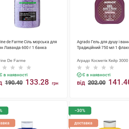
ine de Farme Сіль морська для
Agrado Гель для душу і ван
нн Лаванда 600 г 1 банка
Традиційний 750 мл 1 флак
rine De Farme
Аградо Косметік Кейр 3000 
Є в наявності
Є в наявності
133.28
141.4
д
190.40
від
202.00
грн
КУПИТИ
КУПИТИ
%
−30%
тавка
доставка