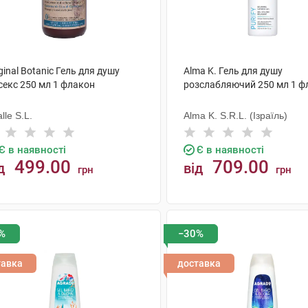
ginal Botanic Гель для душу
Alma K. Гель для душу
секс 250 мл 1 флакон
розслабляючий 250 мл 1 ф
lle S.L.
Alma K. S.R.L. (Ізраїль)
Є в наявності
Є в наявності
499.00
709.00
д
від
грн
грн
КУПИТИ
КУПИТИ
%
−30%
тавка
доставка