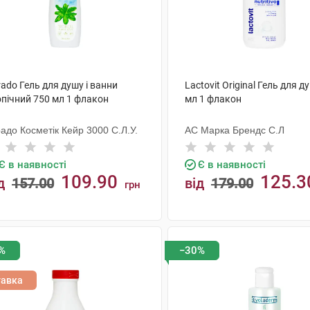
ado Гель для душу і ванни
Lactovit Original Гель для д
опічний 750 мл 1 флакон
мл 1 флакон
адо Косметік Кейр 3000 С.Л.У.
АС Марка Брендс С.Л
Є в наявності
Є в наявності
109.90
125.3
д
157.00
від
179.00
грн
КУПИТИ
КУПИТИ
%
−30%
тавка