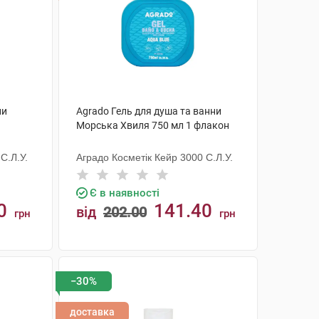
ни
Agrado Гель для душа та ванни
Морська Хвиля 750 мл 1 флакон
С.Л.У.
Аградо Косметік Кейр 3000 С.Л.У.
Є в наявності
0
141.40
від
202.00
грн
грн
КУПИТИ
−30%
доставка