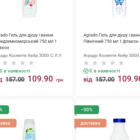
ado Гель для душу і ванни
Agrado Гель для душу і ван
редземноморський 750 мл 1
Північний 750 мл 1 флакон
акон
адо Косметік Кейр 3000 С.Л.У.
Аградо Косметік Кейр 3000 
Є в наявності
Є в наявності
109.90
109.9
д
157.00
від
157.00
грн
КУПИТИ
КУПИТИ
%
−30%
тавка
доставка