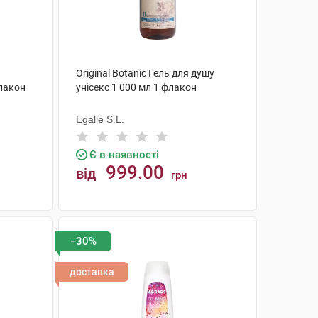
Original Botanic Гель для душу
лакон
унісекс 1 000 мл 1 флакон
Egalle S.L.
Є в наявності
999.00
від
грн
КУПИТИ
−30%
доставка