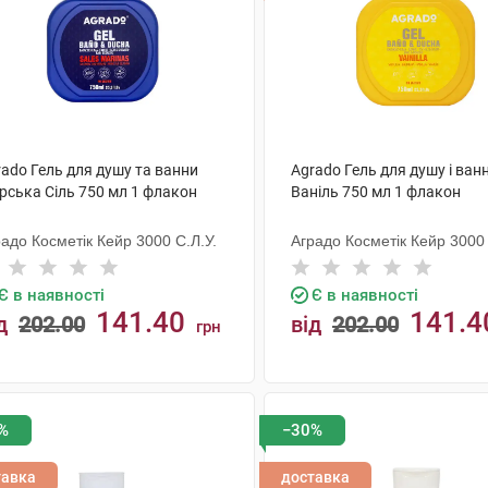
ado Гель для душу та ванни
Agrado Гель для душу і ван
рська Сіль 750 мл 1 флакон
Ваніль 750 мл 1 флакон
адо Косметік Кейр 3000 С.Л.У.
Аградо Косметік Кейр 3000 
Є в наявності
Є в наявності
141.40
141.4
д
202.00
від
202.00
грн
КУПИТИ
КУПИТИ
%
−30%
тавка
доставка