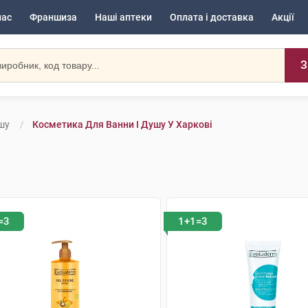
нас
Франшиза
Наші аптеки
Оплата і доставка
Акції
З
шу
Косметика Для Ванни І Душу У Харкові
=3
1+1=3