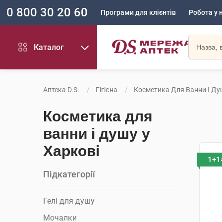
0 800 30 20 60
Програми для клієнтів
Робота у 
Каталог
Аптека D.S.
Гігієна
Косметика Для Ванни І Ду
Косметика для
ванни і душу у
Харкові
1+1
Підкатегорії
Гелі для душу
Мочалки