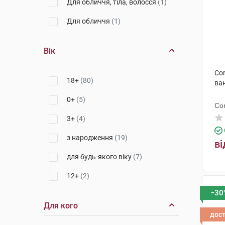
Біотрейд Болгарія
(1)
Для обличчя, тіла, волосся
(1)
Ляборатуар SVR
(1)
Для обличчя
(1)
Вік
Cor
18+
(80)
ва
0+
(5)
Co
3+
(4)
з народження
(19)
ві
для будь-якого віку
(7)
12+
(2)
−30
Для кого
дос