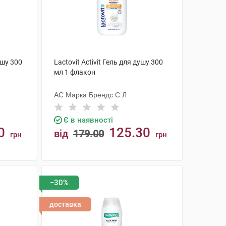
ушу 300
Lactovit Activit Гель для душу 300
мл 1 флакон
АС Марка Брендс С.Л
Є в наявності
0
125.30
від
179.00
грн
грн
КУПИТИ
−30%
доставка