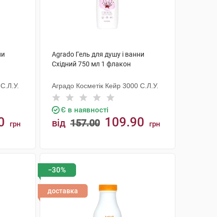
ни
Agrado Гель для душу і ванни
Східний 750 мл 1 флакон
С.Л.У.
Аградо Косметік Кейр 3000 С.Л.У.
Є в наявності
0
109.90
від
157.00
грн
грн
КУПИТИ
−30%
доставка