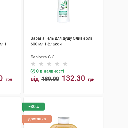
Babaria Гель для душу Оливи олії
мл 1
600 мл 1 флакон
Беріоска С.Л.
Є в наявності
0
132.30
від
189.00
грн
грн
КУПИТИ
−30%
доставка