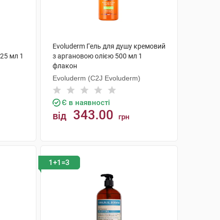
Evoluderm Гель для душу кремовий
25 мл 1
з аргановою олією 500 мл 1
флакон
Evoluderm (C2J Evoluderm)
Є в наявності
343.00
від
грн
КУПИТИ
1+1=3