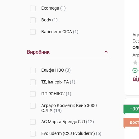
Nuxe
(3)
Exomega
(1)
A-Derma
(1)
Body
(1)
Babe Laboratorios
(1)
Bariederm-CICA
(1)
Agr
Emolium
(3)
Се
Homme
(1)
фл
Виробник
Eucerin
(1)
Агр
DS
(1)
Vichy
(1)
Keratolin
(1)
Ельфа НВО
(3)
Alma K.
(1)
ві
Pruriced
(1)
ТД Імперія РА
(1)
Biotrade
(1)
XeraCalm
(1)
ПП "ЮНІКС"
(1)
Avene
(2)
XeraCalm A.D
(1)
Аградо Косметік Кейр 3000
−30
С.Л.У.
(19)
SVR
(1)
Медова мрія
(1)
АС Марка Брендс С.Л
(12)
дос
Topialyse
(1)
Evoluderm (C2J Evoluderm)
(6)