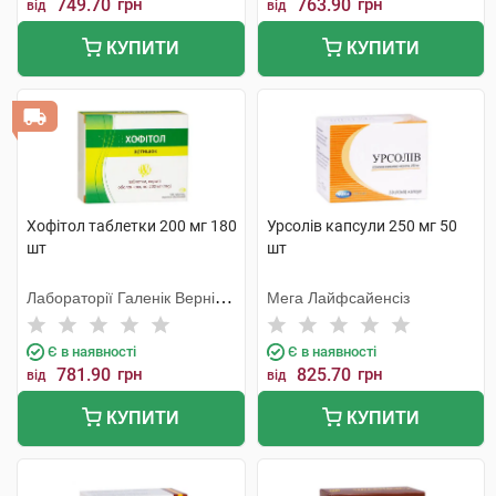
749.70
грн
763.90
грн
від
від
КУПИТИ
КУПИТИ
Хофітол таблетки 200 мг 180
Урсолів капсули 250 мг 50
шт
шт
Лабораторії Галенік Вернін/
Мега Лайфсайенсіз
Франція
Є в наявності
Є в наявності
781.90
грн
825.70
грн
від
від
КУПИТИ
КУПИТИ