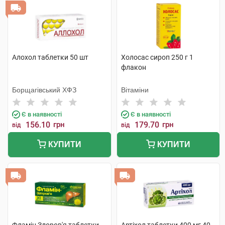
Алохол таблетки 50 шт
Холосас сироп 250 г 1
флакон
Борщагівський ХФЗ
Вітаміни
Є в наявності
Є в наявності
156.10
грн
179.70
грн
від
від
КУПИТИ
КУПИТИ