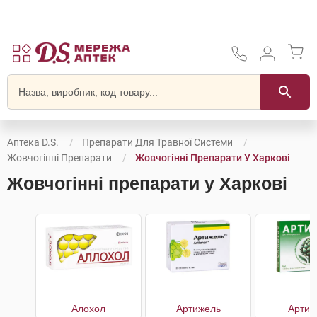
Аптека D.S.
Препарати Для Травної Системи
Жовчогінні Препарати
Жовчогінні Препарати У Харкові
Жовчогінні препарати у Харкові
Алохол
Артижель
Артиш