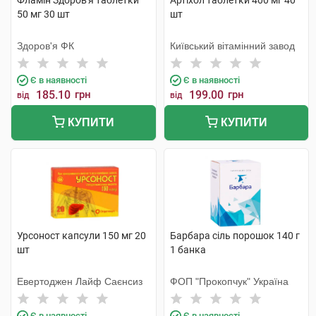
Фламін Здоров'я таблетки
Артіхол таблетки 400 мг 40
50 мг 30 шт
шт
Здоров'я ФК
Київський вітамінний завод
Є в наявності
Є в наявності
185.10
грн
199.00
грн
від
від
КУПИТИ
КУПИТИ
Урсоност капсули 150 мг 20
Барбара сіль порошок 140 г
шт
1 банка
Евертоджен Лайф Саєнсиз
ФОП "Прокопчук" Україна
Є в наявності
Є в наявності