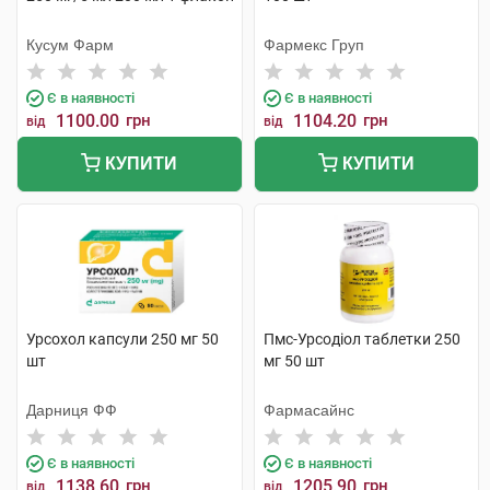
Кусум Фарм
Фармекс Груп
Є в наявності
Є в наявності
1100.00
грн
1104.20
грн
від
від
КУПИТИ
КУПИТИ
Урсохол капсули 250 мг 50
Пмс-Урсодіол таблетки 250
шт
мг 50 шт
Дарниця ФФ
Фармасайнс
Є в наявності
Є в наявності
1138.60
грн
1205.90
грн
від
від