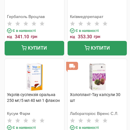
Гербаполь Вроцлав
Київмедпрепарат
Є в наявності
Є в наявності
341.10
грн
353.30
грн
від
від
КУПИТИ
КУПИТИ
Укрлів суспензія оральна
Холоплант-Тау капсули 30
250 мг/5 мл 40 мл 1 флакон
шт
Кусум Фарм
Лабораторіос Віренс С.Л.
Є в наявності
Є в наявності