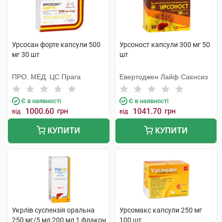
Урсосан форте капсули 500
Урсоност капсули 300 мг 50
мг 30 шт
шт
ПРО. МЕД. ЦС Прага
Евертоджен Лайф Саєнсиз
Є в наявності
Є в наявності
1000.60
грн
1041.70
грн
від
від
КУПИТИ
КУПИТИ
Укрлів суспензія оральна
Урсомакс капсули 250 мг
250 мг/5 мл 200 мл 1 флакон
100 шт