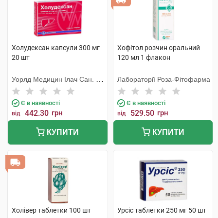
Холудексан капсули 300 мг
Хофітол розчин оральний
20 шт
120 мл 1 флакон
Уорлд Медицин Ілач Сан. Ве
Лабораторії Роза-Фітофарма
Тідж
Є в наявності
Є в наявності
442.30
грн
529.50
грн
від
від
КУПИТИ
КУПИТИ
Холівер таблетки 100 шт
Урсіс таблетки 250 мг 50 шт