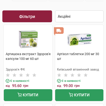
Фільтри
Артишока екстракт Здоров'я
Артіхол таблетки 200 мг 30
капсули 100 мг 60 шт
шт
Здоров'я ФК
Київський вітамінний завод
Є в наявності
Є в наявності
95.60
грн
99.00
грн
від
від
КУПИТИ
КУПИТИ