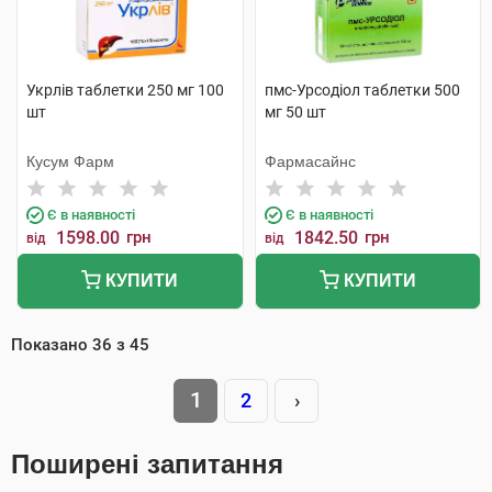
Укрлів таблетки 250 мг 100
пмс-Урсодіол таблетки 500
шт
мг 50 шт
Кусум Фарм
Фармасайнс
Є в наявності
Є в наявності
1598.00
грн
1842.50
грн
від
від
КУПИТИ
КУПИТИ
Показано
36
з
45
1
2
›
Поширені запитання