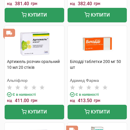
381.40
грн
382.40
грн
від
від
КУПИТИ
КУПИТИ
Артижель розчин оральний
Білодді таблетки 200 мг 50
10 мл 20 стіків
шт
Альпіфлор
Адамед Фарма
Є в наявності
Є в наявності
411.00
грн
413.50
грн
від
від
КУПИТИ
КУПИТИ