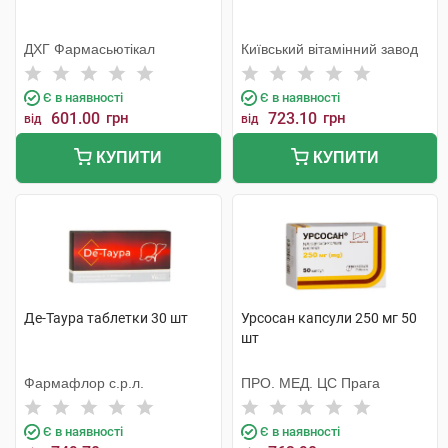
ДХГ Фармасьютікал
Київський вітамінний завод
Є в наявності
Є в наявності
601.00
грн
723.10
грн
від
від
КУПИТИ
КУПИТИ
Де-Таура таблетки 30 шт
Урсосан капсули 250 мг 50
шт
Фармафлор с.р.л.
ПРО. МЕД. ЦС Прага
Є в наявності
Є в наявності