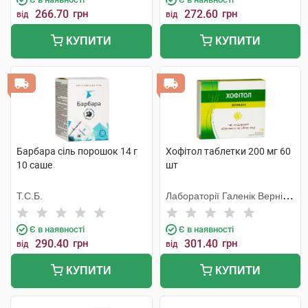
266.70
грн
272.60
грн
від
від
КУПИТИ
КУПИТИ
Барбара сіль порошок 14 г
Хофітол таблетки 200 мг 60
10 саше
шт
Т.С.Б.
Лабораторії Галенік Вернін/
Франція
Є в наявності
Є в наявності
290.40
грн
301.40
грн
від
від
КУПИТИ
КУПИТИ