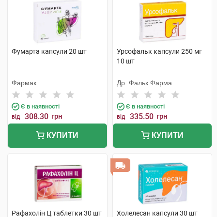
Фумарта капсули 20 шт
Урсофальк капсули 250 мг
10 шт
Фармак
Др. Фальк Фарма
Є в наявності
Є в наявності
308.30
грн
335.50
грн
від
від
КУПИТИ
КУПИТИ
Рафахолін Ц таблетки 30 шт
Холелесан капсули 30 шт