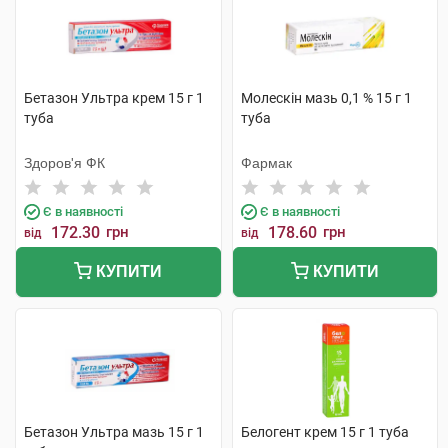
Бетазон Ультра крем 15 г 1
Молескін мазь 0,1 % 15 г 1
туба
туба
Здоров'я ФК
Фармак
Є в наявності
Є в наявності
172.30
грн
178.60
грн
від
від
КУПИТИ
КУПИТИ
Бетазон Ультра мазь 15 г 1
Белогент крем 15 г 1 туба