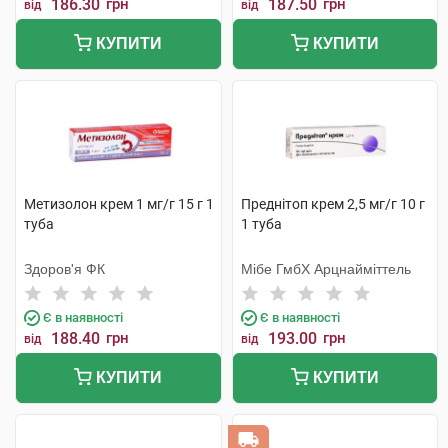
186.30
грн
187.50
грн
від
від
КУПИТИ
КУПИТИ
Метизолон крем 1 мг/г 15 г 1
Преднітоп крем 2,5 мг/г 10 г
туба
1 туба
Здоров'я ФК
Мібе ГмбХ Арцнайміттель
Є в наявності
Є в наявності
188.40
грн
193.00
грн
від
від
КУПИТИ
КУПИТИ