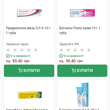
Преднізолон мазь 0,5 % 10 г
Бетазон Плюс крем 15 г 1
1 туба
туба
Червона зірка
Здоров'я ФК
Є в наявності
Є в наявності
85.40
грн
90.40
грн
від
від
КУПИТИ
КУПИТИ