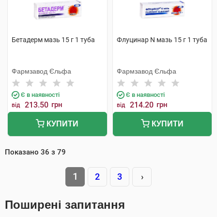
Бетадерм мазь 15 г 1 туба
Флуцинар N мазь 15 г 1 туба
Фармзавод Єльфа
Фармзавод Єльфа
Є в наявності
Є в наявності
213.50
грн
214.20
грн
від
від
КУПИТИ
КУПИТИ
Показано
36
з
79
1
2
3
›
Поширені запитання