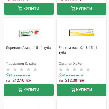
КУПИТИ
КУПИТИ
Лоринден А мазь 15 г 1 туба
Елоком мазь 0,1 % 15 г 1
туба
Фармзавод Єльфа
Органон Хейст
Є в наявності
Є в наявності
212.10
грн
212.30
грн
від
від
КУПИТИ
КУПИТИ