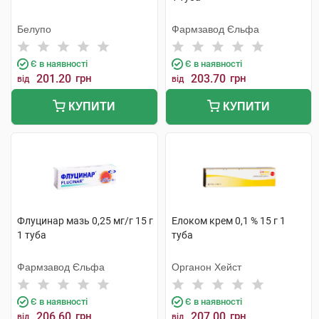
Белупо
Фармзавод Єльфа
Є в наявності
Є в наявності
201.20
грн
203.70
грн
від
від
КУПИТИ
КУПИТИ
Флуцинар мазь 0,25 мг/г 15 г
Елоком крем 0,1 % 15 г 1
1 туба
туба
Фармзавод Єльфа
Органон Хейст
Є в наявності
Є в наявності
206.60
грн
207.00
грн
від
від