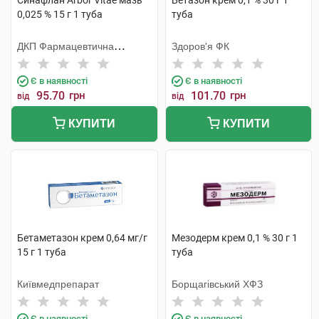
Синафлан Arbor Vitae мазь
Бетазон крем 0,1 % 30 г 1
0,025 % 15 г 1 туба
туба
ДКП Фармацевтична
Здоров'я ФК
фабрика
Є в наявності
Є в наявності
95.70
грн
101.70
грн
від
від
КУПИТИ
КУПИТИ
Бетаметазон крем 0,64 мг/г
Мезодерм крем 0,1 % 30 г 1
15 г 1 туба
туба
Київмедпрепарат
Борщагівський ХФЗ
Є в наявності
Є в наявності