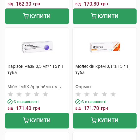
162.30
грн
170.80
грн
від
від
КУПИТИ
КУПИТИ
Карiзон мазь 0,5 мг/г 15 г 1
Молескін крем 0,1 % 15 г 1
туба
туба
Мібе ГмбХ Арцнайміттель
Фармак
Є в наявності
Є в наявності
171.40
грн
171.70
грн
від
від
КУПИТИ
КУПИТИ