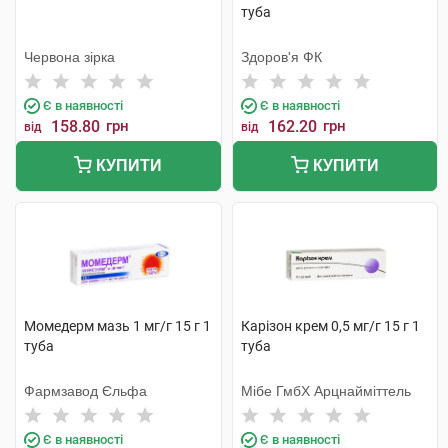
туба
Червона зірка
Здоров'я ФК
Є в наявності
Є в наявності
158.80
грн
162.20
грн
від
від
КУПИТИ
КУПИТИ
Момедерм мазь 1 мг/г 15 г 1
Карiзон крем 0,5 мг/г 15 г 1
туба
туба
Фармзавод Єльфа
Мібе ГмбХ Арцнайміттель
Є в наявності
Є в наявності