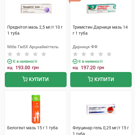
Преднітоп мазь 2,5 мг/г 10 г
Тримістин Дарниця мазь 14
1 туба
г 1 туба
Мібе ГмбХ Арцнайміттель
Дарниця ФФ
Є в наявності
Є в наявності
193.00
грн
197.20
грн
від
від
КУПИТИ
КУПИТИ
Белогент мазь 15 г 1 туба
Флуцинар гель 0,25 мг/г 15 г
1 туба