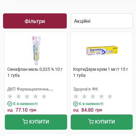
Фільтри
Синафлан мазь 0,025 % 10 г
КортиДерм крем 1 мг/г 15 г
1 туба
1 туба
ДКП Фармацевтична
Здоров'я ФК
фабрика
Є в наявності
Є в наявності
77.10
грн
84.80
грн
від
від
КУПИТИ
КУПИТИ