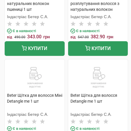
натуральних волокон
розплутування волосся з
пшениці 1 шт
натуральних волокон
пшениці 1 шт
Індастріас Бетер С.А.
Індастріас Бетер С.А.
Є в наявності
Є в наявності
343.00
382.90
грн
грн
від
490.00
від
547.00
КУПИТИ
КУПИТИ
Beter Щітка для волосся Міні
Beter Щітка для волосся
Detangle me 1 шт
Detangle me 1 шт
Індастріас Бетер С.А.
Індастріас Бетер С.А.
Є в наявності
Є в наявності