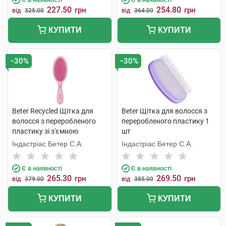
227.50
254.80
грн
грн
від
325.00
від
364.00
КУПИТИ
КУПИТИ
−30%
−30%
Beter Recycled Щітка для
Beter Щітка для волосся з
волосся з переробленого
переробленого пластику 1
пластику зі з'ємною
шт
подушечкою 22,5 см 1 шт
Індастріас Бетер С.А.
Індастріас Бетер С.А.
Є в наявності
Є в наявності
265.30
269.50
грн
грн
від
379.00
від
385.00
КУПИТИ
КУПИТИ