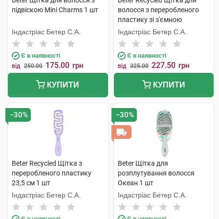
Beter Щітка для волосся з
Beter Recycled Щітка для
підвіскою Mini Сharms 1 шт
волосся з переробленого
пластику зі з'ємною
подушечкою 17,4 см 1 шт
Індастріас Бетер С.А.
Індастріас Бетер С.А.
Є в наявності
Є в наявності
175.00
227.50
грн
грн
від
250.00
від
325.00
КУПИТИ
КУПИТИ
−30%
−30%
Beter Recycled Щітка з
Beter Щітка для
переробленого пластику
розплутування волосся
23,5 см 1 шт
Океан 1 шт
Індастріас Бетер С.А.
Індастріас Бетер С.А.
Є в наявності
Є в наявності