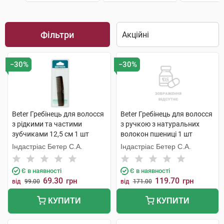
Фільтри
−30%
−30%
Beter Гребінець для волосся
Beter Гребінець для волосся
з рідкими та частими
з ручкою з натуральних
зубчиками 12,5 см 1 шт
волокон пшениці 1 шт
Індастріас Бетер С.А.
Індастріас Бетер С.А.
Є в наявності
Є в наявності
69.30
119.70
грн
грн
від
99.00
від
171.00
КУПИТИ
КУПИТИ