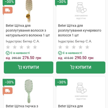
−30%
−30%
Beter Щітка для
Beter Щітка для
розплутування волосся з
розплутування кучерявого
натурального волокна 1 шт
волосся 1 шт
Індастріас Бетер С.А.
Індастріас Бетер С.А.
Є в наявності
Є в наявності
276.50
290.50
грн
грн
від
395.00
від
415.00
КУПИТИ
КУПИТИ
−30%
−30%
Beter Щітка гнучка з
Beter Щітка для