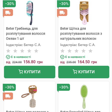
−30%
−30%
Beter Гребінець для
Beter Щітка для
розплутування волосся
розплутування волосся з
Океан 1 шт
натуральних волокон
пшениці Міні 1 шт
Індастріас Бетер С.А.
Індастріас Бетер С.А.
Є в наявності
Є в наявності
156.80
164.50
грн
грн
від
224.00
від
235.00
КУПИТИ
КУПИТИ
−30%
−30%