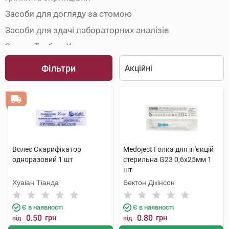
Засоби для догляду за стомою
Засоби для здачі лабораторних аналізів
Зонди, Трубки, Катетери
Інструменти для анестезії
Фільтри
Кільця маткові
Медичні інструменти
Одноразовий медичний одяг
Пристрої для дренування порожнин
Рентгенівська плівка
Волес Скарифікатор
Medoject Голка для ін'єкцій
одноразовий 1 шт
стерильна G23 0,6х25мм 1
Товари для урології
шт
Трубки газовідвідні
Хуаіан Тіанда
Бектон Дікінсон
Хірургічний шовний матеріал
Є в наявності
Є в наявності
Шприц-ручки
0.50
грн
0.80
грн
від
від