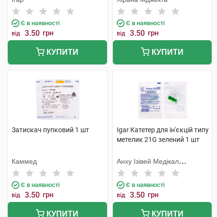
Є в наявності
Є в наявності
3.50
грн
3.50
грн
від
від
КУПИТИ
КУПИТИ
Затискач пупковий 1 шт
Igar Катетер для ін'єкцій типу
метелик 21G зелений 1 шт
Каммед
Анху Ізівей Медікал
Сапплайс
Є в наявності
Є в наявності
3.50
грн
3.50
грн
від
від
КУПИТИ
КУПИТИ