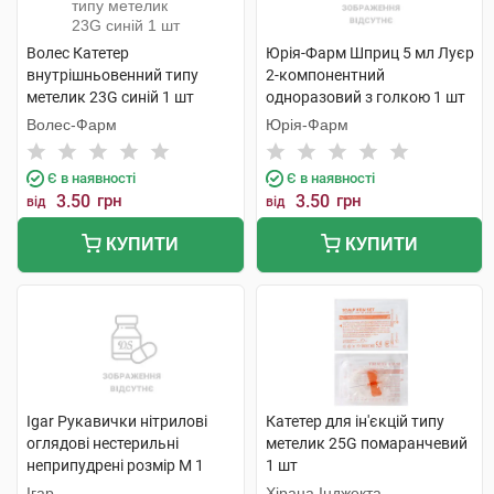
Волес Катетер
Юрія-Фарм Шприц 5 мл Луєр
внутрішньовенний типу
2-компонентний
метелик 23G синій 1 шт
одноразовий з голкою 1 шт
Волес-Фарм
Юрія-Фарм
Є в наявності
Є в наявності
3.50
грн
3.50
грн
від
від
КУПИТИ
КУПИТИ
Igar Рукавички нітрилові
Катетер для ін'єкцій типу
оглядові нестерильні
метелик 25G помаранчевий
неприпудрені розмір M 1
1 шт
пара
Ігар
Хірана Інджекта