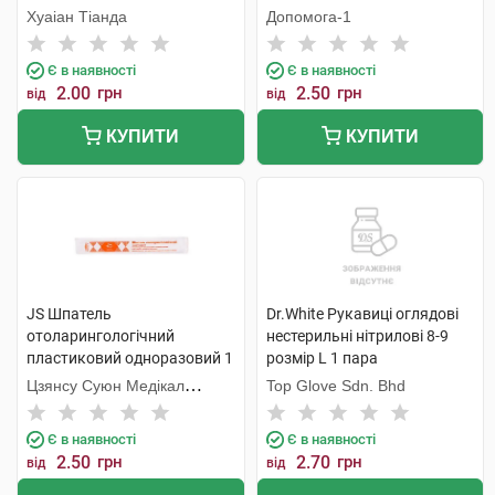
Хуаіан Тіанда
Допомога-1
Є в наявності
Є в наявності
2.00
грн
2.50
грн
від
від
КУПИТИ
КУПИТИ
JS Шпатель
Dr.White Рукавиці оглядові
отоларингологічний
нестерильні нітрилові 8-9
пластиковий одноразовий 1
розмір L 1 пара
шт
Цзянсу Суюн Медікал
Top Glove Sdn. Bhd
Метіріалс
Є в наявності
Є в наявності
2.50
грн
2.70
грн
від
від