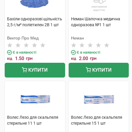
Бахіли одноразові щільність
Неман Шапочка медична
2,5 г/м² поліетилен 2В 1 шт
одноразова №1 1 шт
Вектор Про Мед
Неман
Є в наявності
Є в наявності
1.50
грн
2.00
грн
від
від
КУПИТИ
КУПИТИ
Волес Лезо для скальпеля
Волес Лезо для скальпеля
стерильне 11 1 шт
стерильне 15 1 шт