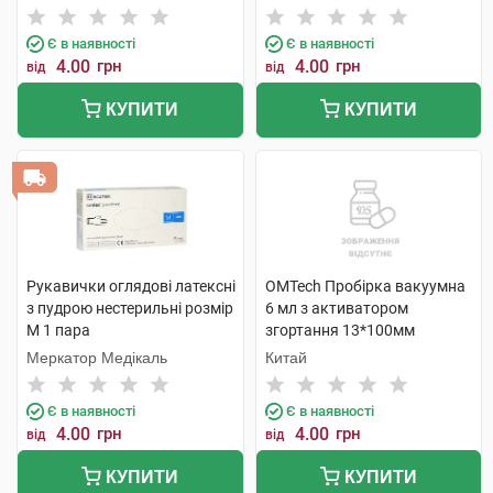
Метіріелс
Є в наявності
Є в наявності
4.00
грн
4.00
грн
від
від
КУПИТИ
КУПИТИ
Рукавички оглядові латексні
OMTech Пробірка вакуумна
з пудрою нестерильні розмір
6 мл з активатором
М 1 пара
згортання 13*100мм
стерильна з червоною
Меркатор Медікаль
Китай
кришкою 1 шт
Є в наявності
Є в наявності
4.00
грн
4.00
грн
від
від
КУПИТИ
КУПИТИ