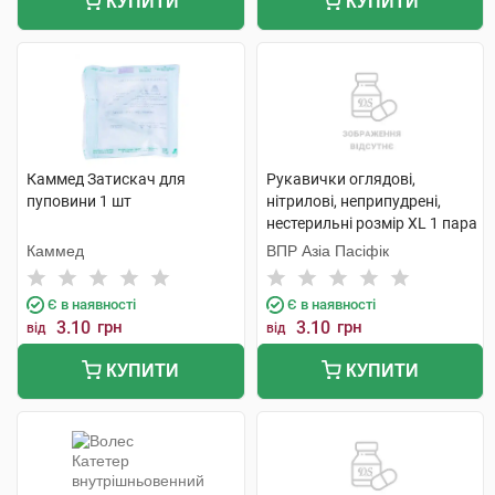
КУПИТИ
КУПИТИ
Каммед Затискач для
Рукавички оглядові,
пуповини 1 шт
нітрилові, неприпудрені,
нестерильні розмір XL 1 пара
Каммед
ВПР Азіа Пасіфік
Є в наявності
Є в наявності
3.10
грн
3.10
грн
від
від
КУПИТИ
КУПИТИ