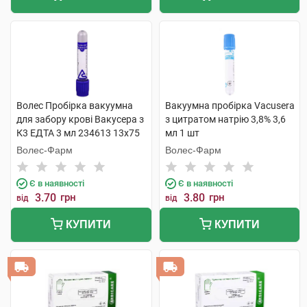
Волес Пробірка вакуумна
Вакуумна пробірка Vacusera
для забору крові Вакусера з
з цитратом натрію 3,8% 3,6
К3 ЕДТА 3 мл 234613 13х75
мл 1 шт
мм фіолетовий 1 шт
Волес-Фарм
Волес-Фарм
Є в наявності
Є в наявності
3.70
грн
3.80
грн
від
від
КУПИТИ
КУПИТИ