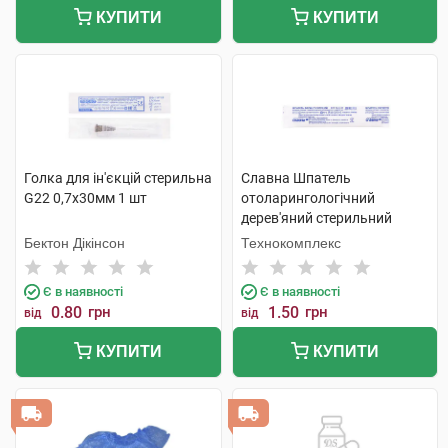
КУПИТИ
КУПИТИ
Голка для ін'єкцій стерильна
Славна Шпатель
G22 0,7х30мм 1 шт
отоларингологічний
дерев'яний стерильний
1240101 1 шт
Бектон Дікінсон
Технокомплекс
Є в наявності
Є в наявності
0.80
грн
1.50
грн
від
від
КУПИТИ
КУПИТИ