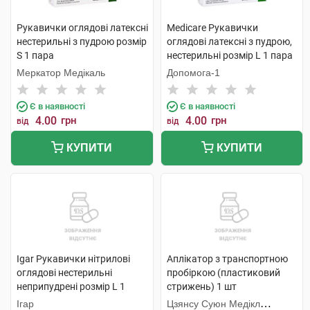
Рукавички оглядові латексні
Medicare Рукавички
нестерильні з пудрою розмір
оглядові латексні з пудрою,
S 1 пара
нестерильні розмір L 1 пара
Меркатор Медікаль
Допомога-1
Є в наявності
Є в наявності
4.00
грн
4.00
грн
від
від
КУПИТИ
КУПИТИ
Igar Рукавички нітрилові
Аплікатор з транспортною
оглядові нестерильні
пробіркою (пластиковий
неприпудрені розмір L 1
стрижень) 1 шт
пара
Ігар
Цзянсу Суюн Медікл