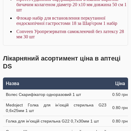
бичачим колагеном діаметр 20 х10 мм довжина 50 см 1
шт
Флокар набір для встановлення перкутанної
ендоскопічної гастростоми 18 за Шар'єром 1 набір
Conveen Уропрезерватив самоклеючий без латексу 28
мм 30 шт
Лікарняний асортимент ціна в аптеці
DS
Назва
Ціна
Волес Скарифікатор одноразовий 1 шт
0.50 грн
Medoject Голка для ін'єкцій стерильна G23
0.80 грн
0,6х25мм 1 шт
Голка для ін'єкцій стерильна G22 0,7х30мм 1 шт
0.80 грн