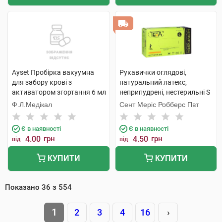
Ayset Пробірка вакуумна
Рукавички оглядові,
для забору крові з
натуральний латекс,
активатором згортання 6 мл
неприпудрені, нестерильні S
13х100 мм 1 шт
1 пара
Ф.Л.Медікал
Сент Меріс Робберс Пвт
Є в наявності
Є в наявності
4.00
грн
4.50
грн
від
від
КУПИТИ
КУПИТИ
Показано
36
з
554
1
2
3
4
16
›