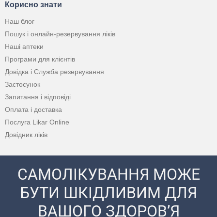
Корисно знати
Наш блог
Пошук і онлайн-резервування ліків
Наші аптеки
Програми для клієнтів
Довідка і Служба резервування
Застосунок
Запитання і відповіді
Оплата і доставка
Послуга Likar Online
Довідник ліків
САМОЛІКУВАННЯ МОЖЕ
БУТИ ШКІДЛИВИМ ДЛЯ
ВАШОГО ЗДОРОВ’Я