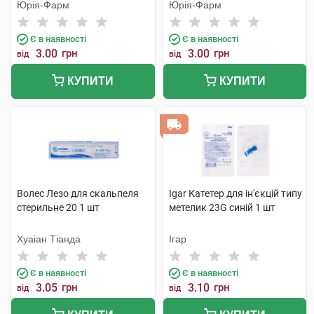
голками 1 шт
Юрія-Фарм
Юрія-Фарм
Є в наявності
Є в наявності
3.00
грн
3.00
грн
від
від
КУПИТИ
КУПИТИ
Волес Лезо для скальпеля
Igar Катетер для ін'єкцій типу
стерильне 20 1 шт
метелик 23G синій 1 шт
Хуаіан Тіанда
Ігар
Є в наявності
Є в наявності
3.05
грн
3.10
грн
від
від