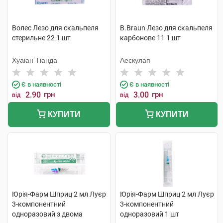
Волес Лезо для скальпеля
B.Braun Лезо для скальпеля
стерильне 22 1 шт
карбонове 11 1 шт
Хуаіан Тіанда
Аескулап
Є в наявності
Є в наявності
2.90
грн
3.00
грн
від
від
КУПИТИ
КУПИТИ
Юрія-Фарм Шприц 2 мл Луєр
Юрія-Фарм Шприц 2 мл Луєр
3-компонентний
3-компонентний
одноразовий з двома
одноразовий 1 шт