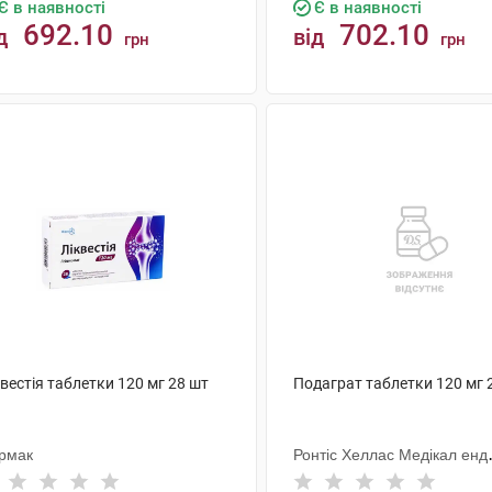
Є в наявності
Є в наявності
692.10
702.10
д
від
грн
грн
КУПИТИ
КУПИТИ
вестія таблетки 120 мг 28 шт
Подаграт таблетки 120 мг 
рмак
Ронтіс Хеллас Медікал енд
Фармасьютікал Продактс С