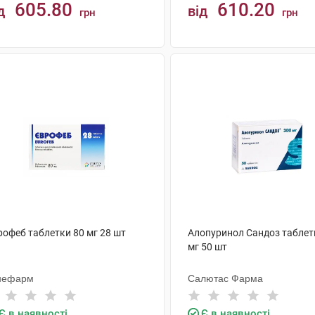
605.80
610.20
д
від
грн
грн
КУПИТИ
КУПИТИ
рофеб таблетки 80 мг 28 шт
Алопуринол Сандоз таблет
мг 50 шт
нефарм
Салютас Фарма
Є в наявності
Є в наявності