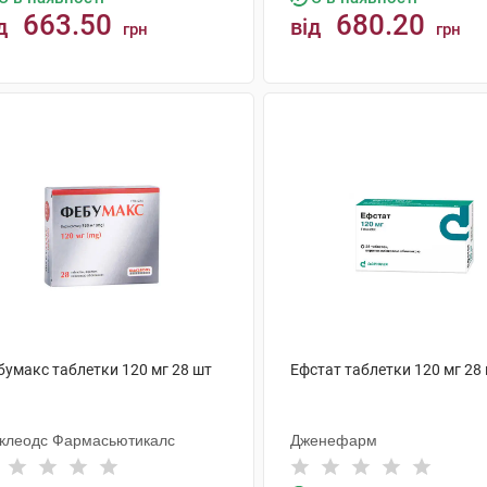
663.50
680.20
д
від
грн
грн
КУПИТИ
КУПИТИ
бумакс таблетки 120 мг 28 шт
Ефстат таблетки 120 мг 28
клеодс Фармасьютикалс
Дженефарм