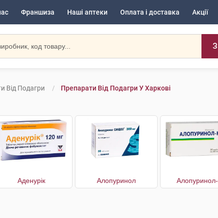
нас
Франшиза
Наші аптеки
Оплата і доставка
Акції
З
и Від Подагри
Препарати Від Подагри У Харкові
Аденурік
Алопуринол
Алопуринол