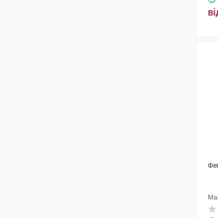
ві
Фе
Ма