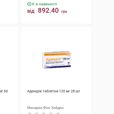
Є в наявності
892.40
від
грн
КУПИТИ
мг 60
Аденурік таблетки 120 мг 28 шт
Менаріні-Фон Хейден