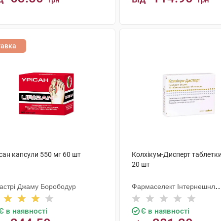
грн
грн
КУПИТИ
КУПИТИ
тавка
сан капсули 550 мг 60 шт
Колхікум-Дисперт таблетки
20 шт
дастрі Джаму Борободур
Фармаселект Інтернешнл
Бетелігангз
Є в наявності
Є в наявності