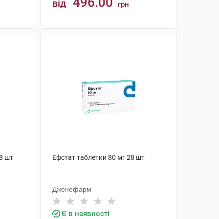
496.00
від
грн
КУПИТИ
8 шт
Ефстат таблетки 80 мг 28 шт
с
Дженефарм
Є в наявності