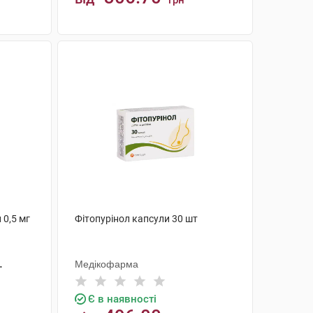
грн
КУПИТИ
 0,5 мг
Фітопурінол капсули 30 шт
Медікофарма
Є в наявності