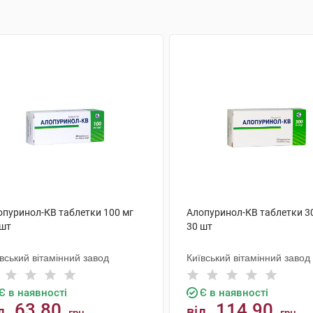
опуринол-КВ таблетки 100 мг
Алопуринол-КВ таблетки 3
 шт
30 шт
вський вітамінний завод
Київський вітамінний завод
Є в наявності
Є в наявності
63.80
114.90
д
від