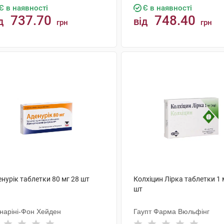
Є в наявності
Є в наявності
737.70
748.40
д
від
грн
грн
КУПИТИ
КУПИТИ
нурік таблетки 80 мг 28 шт
Колхіцин Лірка таблетки 1 
шт
наріні-Фон Хейден
Гаупт Фарма Вюльфінг