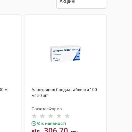
00 мг
Алопуринол Сандоз таблетки 100
мг 50 шт
СолютасФарма
Є в наявності
306.70
від