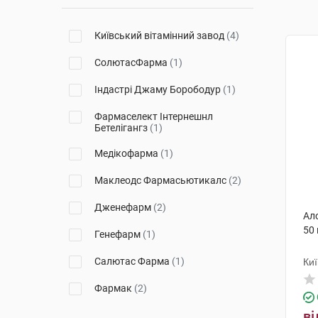
Київський вітамінний завод
(4)
СолютасФарма
(1)
Індастрі Джаму Борободур
(1)
Фармаселект Інтернешнл
Бетелігангз
(1)
Медікофарма
(1)
Маклеодс Фармасьютикалс
(2)
Дженефарм
(2)
Ал
50
Генефарм
(1)
Салютас Фарма
(1)
Киї
Фармак
(2)
ві
Ронтіс Хеллас Медікал енд