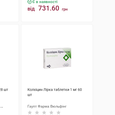
Є в наявності
731.60
від
грн
КУПИТИ
28 шт
Колхіцин Лірка таблетки 1 мг 60
шт
Гаупт Фарма Вюльфінг
.А.