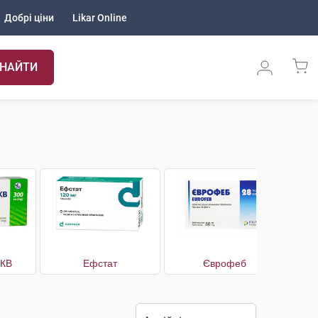
Добрі ціни
Likar Online
НАЙТИ
-КВ
Ефстат
Єврофеб
Ко