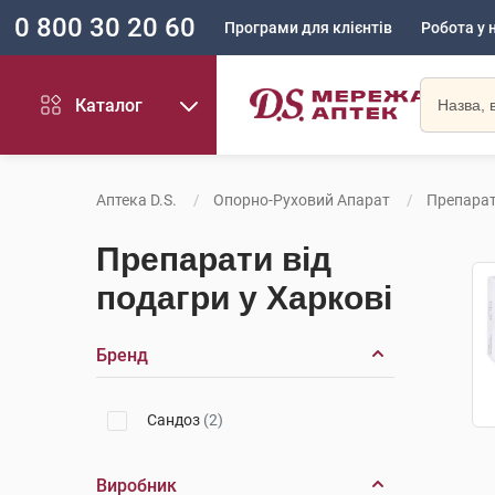
0 800 30 20 60
Програми для клієнтів
Робота у 
Каталог
Аптека D.S.
Опорно-Руховий Апарат
Препарат
Препарати від
подагри у Харкові
Бренд
Сандоз
(2)
Виробник