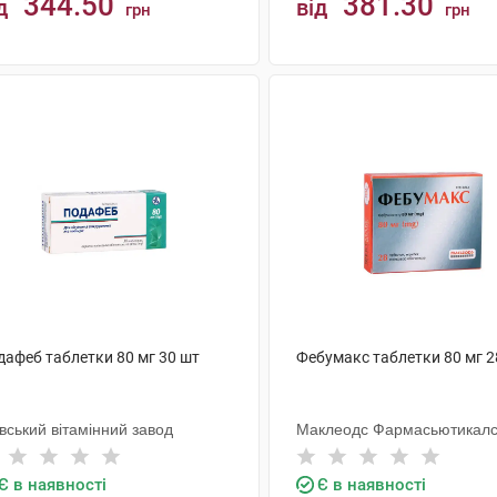
344.50
381.30
д
від
грн
грн
КУПИТИ
КУПИТИ
дафеб таблетки 80 мг 30 шт
Фебумакс таблетки 80 мг 2
вський вітамінний завод
Маклеодс Фармасьютикал
Є в наявності
Є в наявності