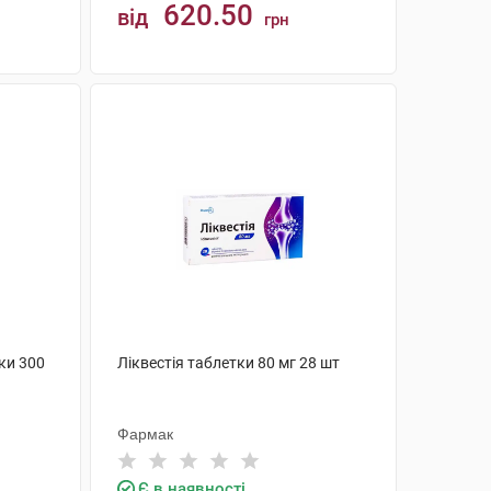
620.50
від
грн
КУПИТИ
ки 300
Ліквестія таблетки 80 мг 28 шт
Фармак
Є в наявності