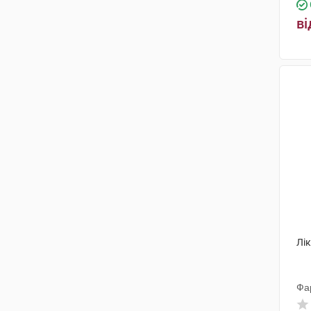
ві
Лік
Фа