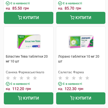
Є в наявності
Є в наявності
85.50
грн
85.70
грн
від
від
КУПИТИ
КУПИТИ
Біластин Тева таблетки 20
Лорано таблетки 10 мг 20
мг 10 шт
шт
Санека Фармасьютікалз
Салютас Фарма
Є в наявності
Є в наявності
112.20
грн
122.30
грн
від
від
КУПИТИ
КУПИТИ