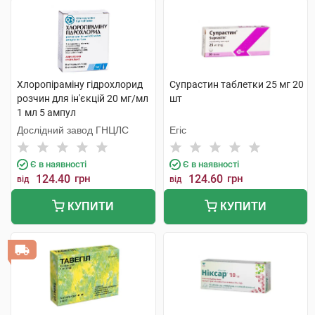
Хлоропіраміну гідрохлорид
Супрастин таблетки 25 мг 20
розчин для ін'єкцій 20 мг/мл
шт
1 мл 5 ампул
Дослідний завод ГНЦЛС
Егіс
Є в наявності
Є в наявності
124.40
грн
124.60
грн
від
від
КУПИТИ
КУПИТИ