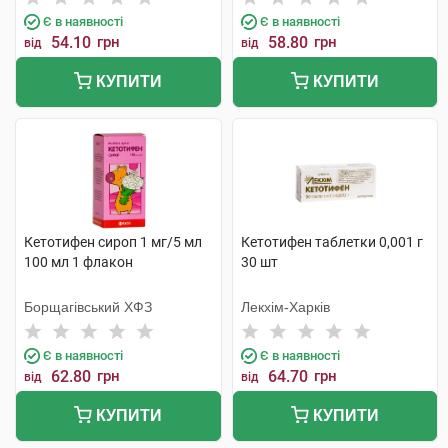
Є в наявності
Є в наявності
54.10
грн
58.80
грн
від
від
КУПИТИ
КУПИТИ
Кетотифен сироп 1 мг/5 мл
Кетотифен таблетки 0,001 г
100 мл 1 флакон
30 шт
Борщагівський ХФЗ
Лекхім-Харків
Є в наявності
Є в наявності
62.80
грн
64.70
грн
від
від
КУПИТИ
КУПИТИ