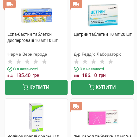
Еспа-бастин таблетки
Цетрин таблетки 10 мг 20 шт
дисперговані 10 мг 10 шт
Фарма Вернігероде
Д-р Редді'с Лабораторіс
Є в наявності
Є в наявності
185.40
грн
186.10
грн
від
від
КУПИТИ
КУПИТИ
Роліноз краплі оральні 10
Фенкарол таблетки 10 мг 20