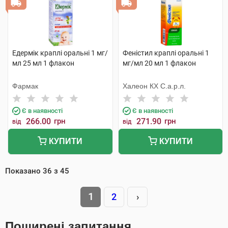
Едермік краплі оральні 1 мг/
Феністил краплі оральні 1
мл 25 мл 1 флакон
мг/мл 20 мл 1 флакон
Фармак
Халеон КХ С.а.р.л.
Є в наявності
Є в наявності
266.00
грн
271.90
грн
від
від
КУПИТИ
КУПИТИ
Показано
36
з
45
1
2
›
Поширені запитання