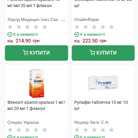
мг/мл 20 мл 1 флакон
шт
Уорлд Медицин Ілач Сан. Ве
ОлайнФарм
Тідж
Є в наявності
Є в наявності
214.90
грн
222.50
грн
від
від
КУПИТИ
КУПИТИ
Фенокіт краплі оральні 1 мг/
Рупафін таблетки 10 мг 10
мл 20 мл 1 флакон
шт
Сперко Україна
Ноукор Хелс С.А.
Є в наявності
Є в наявності