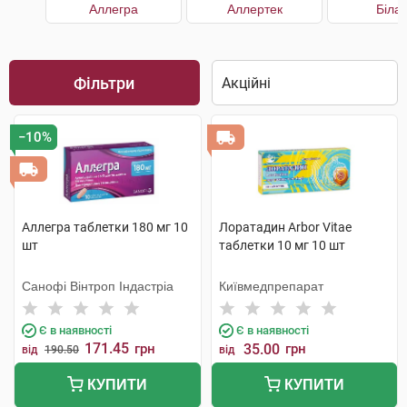
Аллегра
Аллертек
Білаг
Фільтри
−10%
Аллегра таблетки 180 мг 10
Лоратадин Arbor Vitae
шт
таблетки 10 мг 10 шт
Санофі Вінтроп Індастріа
Київмедпрепарат
Є в наявності
Є в наявності
171.45
грн
35.00
грн
від
190.50
від
КУПИТИ
КУПИТИ