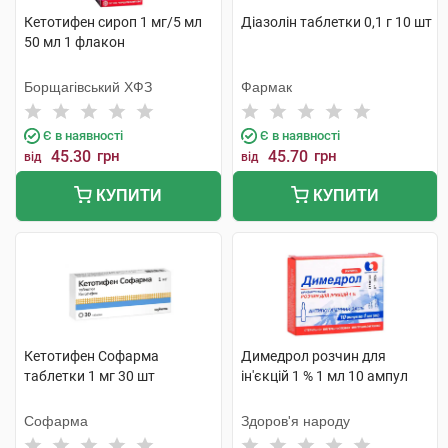
Кетотифен сироп 1 мг/5 мл
Діазолін таблетки 0,1 г 10 шт
50 мл 1 флакон
Борщагівський ХФЗ
Фармак
Є в наявності
Є в наявності
45.30
грн
45.70
грн
від
від
КУПИТИ
КУПИТИ
Кетотифен Софарма
Димедрол розчин для
таблетки 1 мг 30 шт
ін'єкцій 1 % 1 мл 10 ампул
Софарма
Здоров'я народу