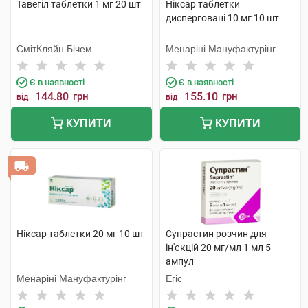
Тавегіл таблетки 1 мг 20 шт
Ніксар таблетки
дисперговані 10 мг 10 шт
СмітКляйн Бічем
Менаріні Мануфактурінг
Є в наявності
Є в наявності
144.80
грн
155.10
грн
від
від
КУПИТИ
КУПИТИ
Ніксар таблетки 20 мг 10 шт
Супрастин розчин для
ін'єкцій 20 мг/мл 1 мл 5
ампул
Менаріні Мануфактурінг
Егіс