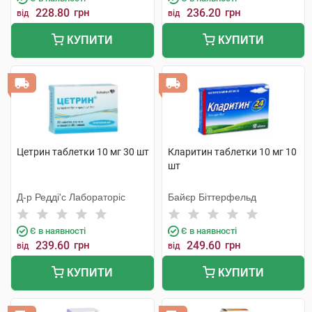
228.80
грн
236.20
грн
від
від
КУПИТИ
КУПИТИ
Цетрин таблетки 10 мг 30 шт
Кларитин таблетки 10 мг 10
шт
Д-р Редді'с Лабораторіс
Байєр Біттерфельд
Є в наявності
Є в наявності
239.60
грн
249.60
грн
від
від
КУПИТИ
КУПИТИ