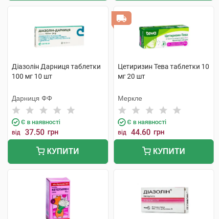
Діазолін Дарниця таблетки
Цетиризин Тева таблетки 10
100 мг 10 шт
мг 20 шт
Дарниця ФФ
Меркле
Є в наявності
Є в наявності
37.50
грн
44.60
грн
від
від
КУПИТИ
КУПИТИ