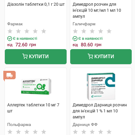
Діазолін таблетки 0,1 г 20 шт
Димедрол розчин для
ін'єкцій 10 мг/мл 1 мл 10
ампул
Фармак
Галичфарм
Є в наявності
Є в наявності
72.60
грн
80.60
грн
від
від
КУПИТИ
КУПИТИ
Аллертек таблетки 10 мг 7
Димедрол Дарниця розчин
шт
для ін'єкцій 1 % 1 мл 10
ампул
Польфарма
Дарниця ФФ