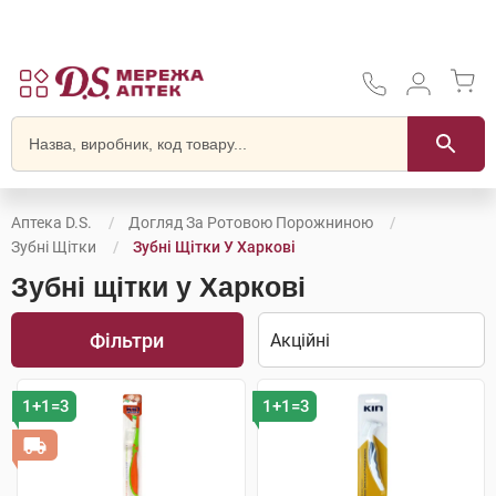
Аптека D.S.
Догляд За Ротовою Порожниною
Зубні Щітки
Зубні Щітки У Харкові
Зубні щітки у Харкові
Фільтри
1+1=3
1+1=3