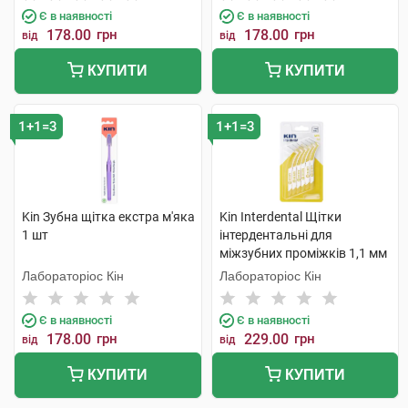
Є в наявності
Є в наявності
178.00
грн
178.00
грн
від
від
КУПИТИ
КУПИТИ
1+1=3
1+1=3
Kin Зубна щітка екстра м'яка
Kin Interdental Щітки
1 шт
інтердентальні для
міжзубних проміжків 1,1 мм
6 шт
Лабораторіос Кін
Лабораторіос Кін
Є в наявності
Є в наявності
178.00
грн
229.00
грн
від
від
КУПИТИ
КУПИТИ