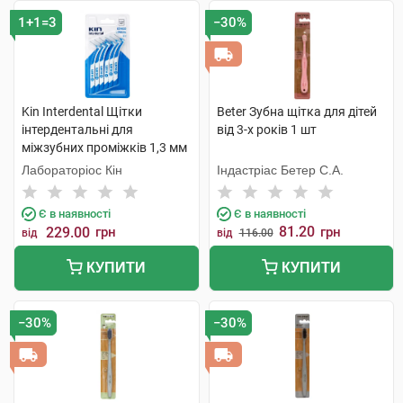
1+1=3
−30%
Kin Interdental Щітки
Beter Зубна щітка для дітей
інтердентальні для
від 3-х років 1 шт
міжзубних проміжків 1,3 мм
6 шт
Лабораторіос Кін
Індастріас Бетер С.А.
Є в наявності
Є в наявності
81.20
229.00
грн
грн
від
від
116.00
КУПИТИ
КУПИТИ
−30%
−30%