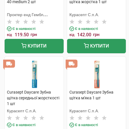
40 medium 2 шт
щітка жорстка 1 шт
Проктер енд Гембл
Курасепт С.п.А.
Меньюфекчурінг
Є в наявності
Є в наявності
119.50
грн
142.00
грн
від
від
КУПИТИ
КУПИТИ
Curasept Daycare Зубна
Curasept Daycare Зубна
щітка середньої жорсткості
щітка м'яка 1 шт
1 шт
Курасепт С.п.А.
Курасепт С.п.А.
Є в наявності
Є в наявності