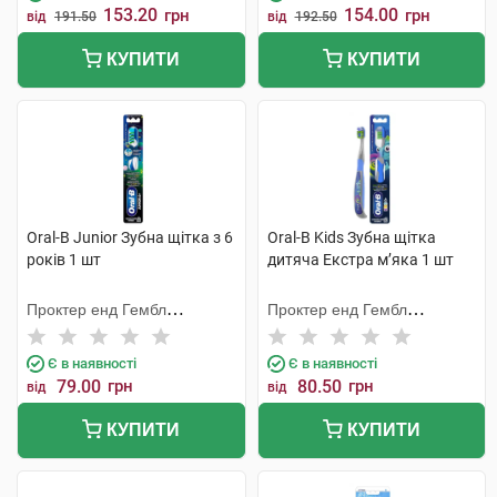
153.20
154.00
грн
грн
від
191.50
від
192.50
КУПИТИ
КУПИТИ
Oral-B Junior Зубна щітка з 6
Oral-B Kids Зубна щітка
років 1 шт
дитяча Екстра м’яка 1 шт
Проктер енд Гембл
Проктер енд Гембл
Меньюфекчурінг
Меньюфекчурінг
Є в наявності
Є в наявності
79.00
грн
80.50
грн
від
від
КУПИТИ
КУПИТИ