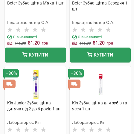
Beter Зубна щітка М'яка 1 шт
Beter Зубна щітка Середня 1
шт
Індастріас Бетер С.А.
Індастріас Бетер С.А.
Є в наявності
Є в наявності
81.20
81.20
грн
грн
від
116.00
від
116.00
КУПИТИ
КУПИТИ
−30%
−30%
Kin Junior Зубна щітка
Kin Зубна щітка для зубів та
дитяча від 2 до 6 років 1 шт
ясен 1 шт
Лабораторіос Кін
Лабораторіос Кін