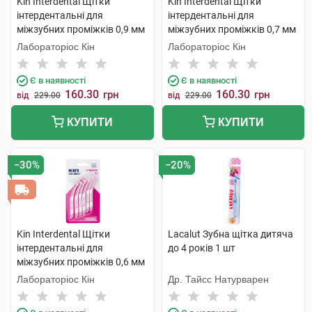
Kin Interdental Щітки
Kin Interdental Щітки
інтердентальні для
інтердентальні для
міжзубних проміжків 0,9 мм
міжзубних проміжків 0,7 мм
6 шт
6 шт
Лабораторіос Кін
Лабораторіос Кін
Є в наявності
Є в наявності
160.30
160.30
грн
грн
від
229.00
від
229.00
КУПИТИ
КУПИТИ
−30%
−20%
Kin Interdental Щітки
Lacalut Зубна щітка дитяча
інтердентальні для
до 4 років 1 шт
міжзубних проміжків 0,6 мм
6 шт
Лабораторіос Кін
Др. Тайсс Натурварен