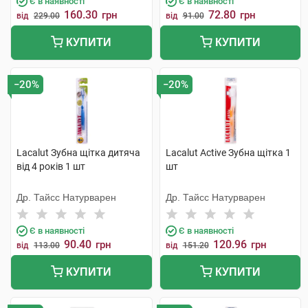
Є в наявності
Є в наявності
160.30
72.80
грн
грн
від
229.00
від
91.00
КУПИТИ
КУПИТИ
−20%
−20%
Lacalut Зубна щітка дитяча
Lacalut Active Зубна щітка 1
від 4 років 1 шт
шт
Др. Тайсс Натурварен
Др. Тайсс Натурварен
Є в наявності
Є в наявності
90.40
120.96
грн
грн
від
113.00
від
151.20
КУПИТИ
КУПИТИ