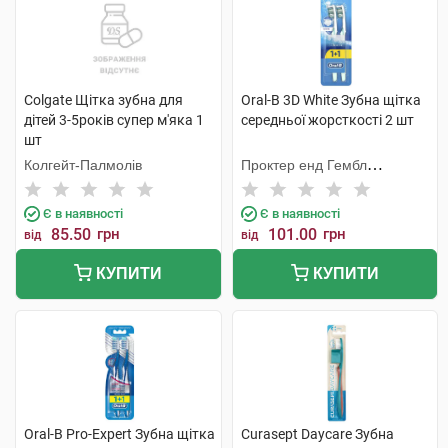
Colgate Щітка зубна для
Oral-B 3D White Зубна щітка
дітей 3-5років супер м'яка 1
середньої жорсткості 2 шт
шт
Колгейт-Палмолів
Проктер енд Гембл
Меньюфекчурінг
Є в наявності
Є в наявності
85.50
грн
101.00
грн
від
від
КУПИТИ
КУПИТИ
Oral-B Pro-Expert Зубна щітка
Curasept Daycare Зубна