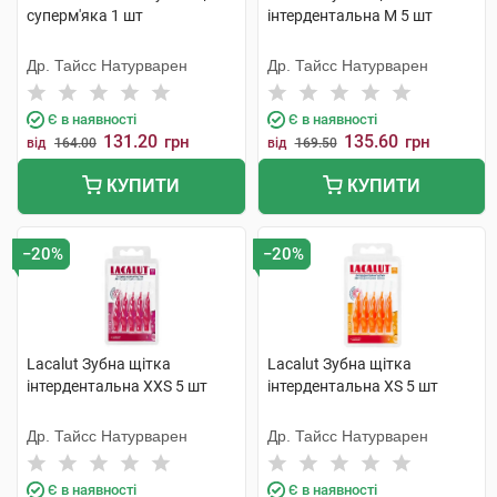
суперм'яка 1 шт
інтердентальна М 5 шт
Др. Тайсс Натурварен
Др. Тайсс Натурварен
Є в наявності
Є в наявності
131.20
135.60
грн
грн
від
164.00
від
169.50
КУПИТИ
КУПИТИ
−20%
−20%
Lacalut Зубна щітка
Lacalut Зубна щітка
інтердентальна XХS 5 шт
інтердентальна XS 5 шт
Др. Тайсс Натурварен
Др. Тайсс Натурварен
Є в наявності
Є в наявності