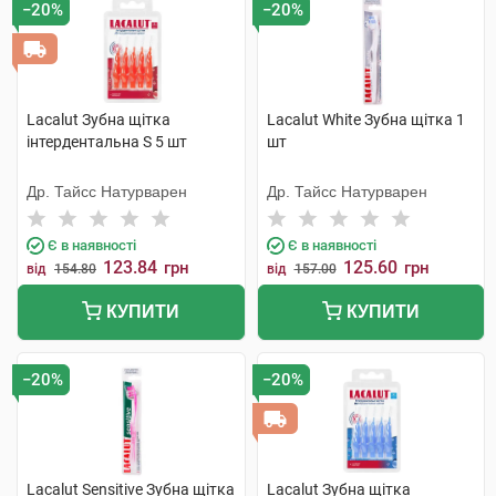
−20%
−20%
Lacalut Зубна щітка
Lacalut White Зубна щітка 1
інтердентальна S 5 шт
шт
Др. Тайсс Натурварен
Др. Тайсс Натурварен
Є в наявності
Є в наявності
123.84
125.60
грн
грн
від
154.80
від
157.00
КУПИТИ
КУПИТИ
−20%
−20%
Lacalut Sensitive Зубна щітка
Lacalut Зубна щітка