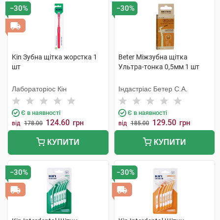
−30%
−30%
Kin Зубна щітка жорстка 1
Beter Міжзубна щітка
шт
Ультра-тонка 0,5мм 1 шт
Лабораторіос Кін
Індастріас Бетер С.А.
Є в наявності
Є в наявності
124.60
129.50
грн
грн
від
178.00
від
185.00
КУПИТИ
КУПИТИ
−30%
−30%