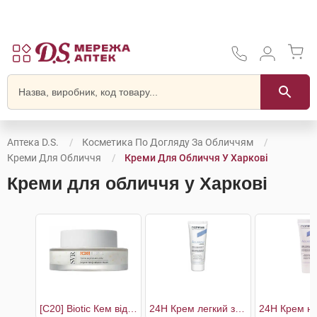
Аптека D.S.
Косметика По Догляду За Обличчям
Креми Для Обличчя
Креми Для Обличчя У Харкові
Креми для обличчя у Харкові
[C20] Biotic Кем відновлюючий для сяяння шкіри
24H Крем легкий зволожуючий