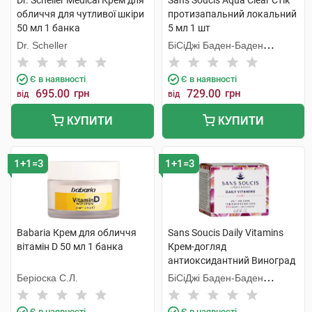
Dr. Scheller Medical Крем для
Sans Soucis Aqua Clear Стік
обличчя для чутливої шкіри
протизапальний локальний
50 мл 1 банка
5 мл 1 шт
Dr. Scheller
БіСіДжі Баден-Баден
Косметікс Груп Гмбх
Є в наявності
Є в наявності
695.00
грн
729.00
грн
від
від
КУПИТИ
КУПИТИ
1+1=3
1+1=3
Babaria Крем для обличчя
Sans Soucis Daily Vitamins
вітамін D 50 мл 1 банка
Крем-догляд
антиоксидантний Виноград
для зрілої шкіри 50 мл 1
Беріоска С.Л.
БіСіДжі Баден-Баден
банка
Косметікс Груп Гмбх
Є в наявності
Є в наявності