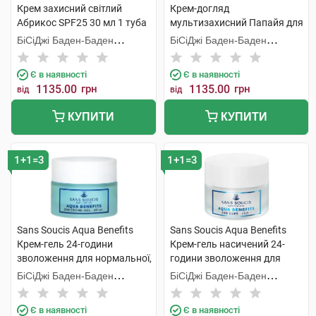
Крем захисний світлий
Крем-догляд
Абрикос SPF25 30 мл 1 туба
мультизахисний Папайя для
нормальної сухої шкіри 50
БіСіДжі Баден-Баден
БіСіДжі Баден-Баден
мл 1 банка
Косметікс Груп Гмбх
Косметікс Груп Гмбх
Є в наявності
Є в наявності
1135.00
грн
1135.00
грн
від
від
КУПИТИ
КУПИТИ
1+1=3
1+1=3
Sans Soucis Aqua Benefits
Sans Soucis Aqua Benefits
Крем-гель 24-години
Крем-гель насичений 24-
зволоження для нормальної,
години зволоження для
комбінованої шкіри 50 мл 1
сухої шкіри 50 мл 1 банка
БіСіДжі Баден-Баден
БіСіДжі Баден-Баден
банка
Косметікс Груп Гмбх
Косметікс Груп Гмбх
Є в наявності
Є в наявності