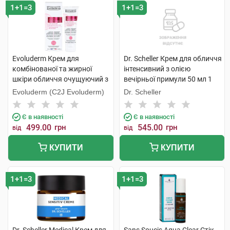
1+1=3
1+1=3
Evoluderm Крем для
Dr. Scheller Крем для обличчя
комбінованої та жирної
інтенсивний з олією
шкіри обличчя очущуючий з
вечірньої примули 50 мл 1
екстрактом грейпфруту
банка
Evoluderm (C2J Evoluderm)
Dr. Scheller
проти недолік.шкіри 50 мл 1
туба
Є в наявності
Є в наявності
499.00
грн
545.00
грн
від
від
КУПИТИ
КУПИТИ
1+1=3
1+1=3