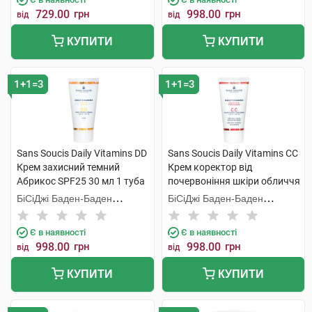
729.00
грн
998.00
грн
від
від
КУПИТИ
КУПИТИ
1+1=3
1+1=3
Sans Soucis Daily Vitamins DD
Sans Soucis Daily Vitamins CC
Крем захисний темний
Крем коректор від
Абрикос SPF25 30 мл 1 туба
почервоніння шкіри обличчя
Гранат SPF20 30 мл 1 туба
БіСіДжі Баден-Баден
БіСіДжі Баден-Баден
Косметікс Груп Гмбх
Косметікс Груп Гмбх
Є в наявності
Є в наявності
998.00
грн
998.00
грн
від
від
КУПИТИ
КУПИТИ