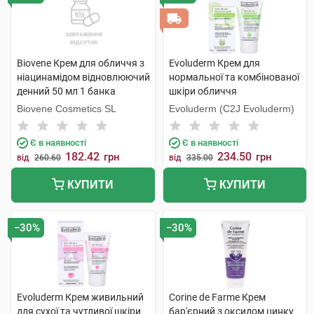
Biovene Крем для обличчя з
Evoluderm Крем для
ніацинамідом відновлюючий
нормальної та комбінованої
денний 50 мл 1 банка
шкіри обличчя
зволожуючий 50 мл 1 туба
Biovene Cosmetics SL
Evoluderm (C2J Evoluderm)
Є в наявності
Є в наявності
182.42
234.50
грн
грн
від
260.60
від
335.00
КУПИТИ
КУПИТИ
−30%
−30%
Evoluderm Крем живильний
Corine de Farme Крем
для сухої та чутливої шкіри
бар'єрний з оксидом цинку