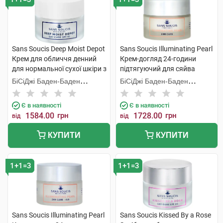
Sans Soucis Deep Moist Depot
Sans Soucis Illuminating Pearl
Крем для обличчя денний
Крем-догляд 24-години
для нормальної сухої шкіри з
підтягуючий для сяйва
SPF10 50 мл 1 шт
нормальної шкіри 50 мл 1
БіСіДжі Баден-Баден
БіСіДжі Баден-Баден
банка
Косметікс Груп Гмбх
Косметікс Груп Гмбх
Є в наявності
Є в наявності
1584.00
грн
1728.00
грн
від
від
КУПИТИ
КУПИТИ
1+1=3
1+1=3
Sans Soucis Illuminating Pearl
Sans Soucis Kissed By a Rose