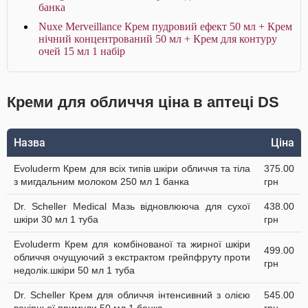
банка
Nuxe Merveillance Крем пудровий ефект 50 мл + Крем
нічний концентрований 50 мл + Крем для контуру
очей 15 мл 1 набір
Креми для обличчя ціна в аптеці DS
Назва
Ціна
Evoluderm Крем для всіх типів шкіри обличчя та тіла
375.00
з мигдальним молоком 250 мл 1 банка
грн
Dr. Scheller Medical Мазь відновлююча для сухої
438.00
шкіри 30 мл 1 туба
грн
Evoluderm Крем для комбінованої та жирної шкіри
499.00
обличчя очущуючий з екстрактом грейпфруту проти
грн
недолік.шкіри 50 мл 1 туба
Dr. Scheller Крем для обличчя інтенсивний з олією
545.00