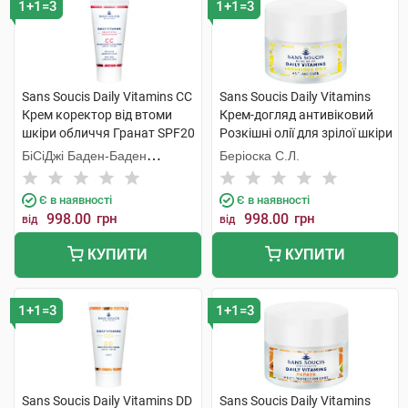
1+1=3
1+1=3
Sans Soucis Daily Vitamins CC
Sans Soucis Daily Vitamins
Крем коректор від втоми
Крем-догляд антивіковий
шкіри обличчя Гранат SPF20
Розкішні олії для зрілої шкіри
30 мл 1 туба
50 мл 1 банка
БіСіДжі Баден-Баден
Беріоска С.Л.
Косметікс Груп Гмбх
Є в наявності
Є в наявності
998.00
грн
998.00
грн
від
від
КУПИТИ
КУПИТИ
1+1=3
1+1=3
Sans Soucis Daily Vitamins DD
Sans Soucis Daily Vitamins