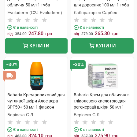
обличчя 50 мл 1 туба
для дорослих 100 мл 1 туба
Evoluderm (C2J Evoluderm)
Лабораторіес Сарбек
Є в наявності
Є в наявності
247.80
265.30
грн
грн
від
354.00
від
379.00
КУПИТИ
КУПИТИ
−30%
−30%
Babaria Крем роликовий для
Babaria Крем для обличчя з
чутливої шкіри Алое вера
гліколевою кислотою для
SPF50+ 50 мл 1 флакон
регенерації шкіри 50 мл 1
банка
Беріоска С.Л.
Беріоска С.Л.
Є в наявності
Є в наявності
324.10
375.90
грн
грн
від
463.00
від
537.00