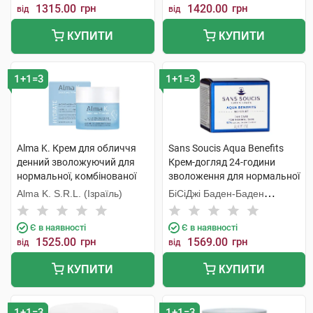
1315.00
грн
1420.00
грн
від
від
КУПИТИ
КУПИТИ
1+1=3
1+1=3
Alma K. Крем для обличчя
Sans Soucis Aqua Benefits
денний зволожуючий для
Крем-догляд 24-години
нормальної, комбінованої
зволоження для нормальної
шкіри 50 мл 1 банка
шкіри 50 мл 1 банка
Alma K. S.R.L. (Ізраїль)
БіСіДжі Баден-Баден
Косметікс Груп Гмбх
Є в наявності
Є в наявності
1525.00
грн
1569.00
грн
від
від
КУПИТИ
КУПИТИ
1+1=3
1+1=3