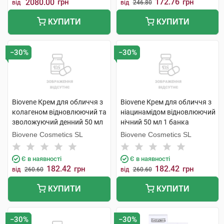
172.76
2080.00
грн
грн
від
від
246.80
КУПИТИ
КУПИТИ
−30%
−30%
Biovene Крем для обличчя з
Biovene Крем для обличчя з
колагеном відновлюючий та
ніацинамідом відновлюючий
зволожуючий денний 50 мл
нічний 50 мл 1 банка
1 банка
Biovene Cosmetics SL
Biovene Cosmetics SL
Є в наявності
Є в наявності
182.42
182.42
грн
грн
від
260.60
від
260.60
КУПИТИ
КУПИТИ
−30%
−30%