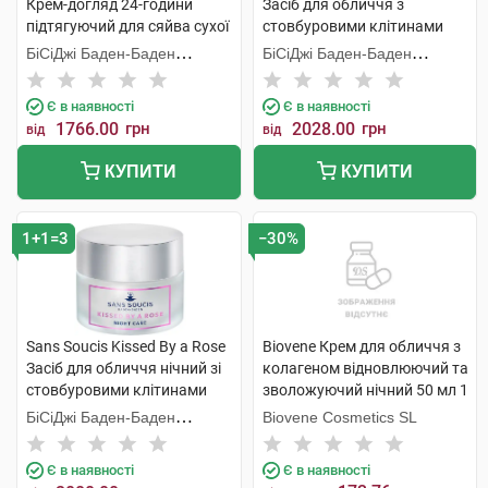
Крем-догляд 24-години
Засіб для обличчя з
підтягуючий для сяйва сухої
стовбуровими клітинами
шкіри 50 мл 1 банка
троянди денний з SPF20 50
БіСіДжі Баден-Баден
БіСіДжі Баден-Баден
мл 1 банка
Косметікс Груп Гмбх
Косметікс Груп Гмбх
Є в наявності
Є в наявності
1766.00
грн
2028.00
грн
від
від
КУПИТИ
КУПИТИ
1+1=3
−30%
Sans Soucis Kissed By a Rose
Biovene Крем для обличчя з
Засіб для обличчя нічний зі
колагеном відновлюючий та
стовбуровими клітинами
зволожуючий нічний 50 мл 1
троянди 50 мл 1 банка
банка
БіСіДжі Баден-Баден
Biovene Cosmetics SL
Косметікс Груп Гмбх
Є в наявності
Є в наявності