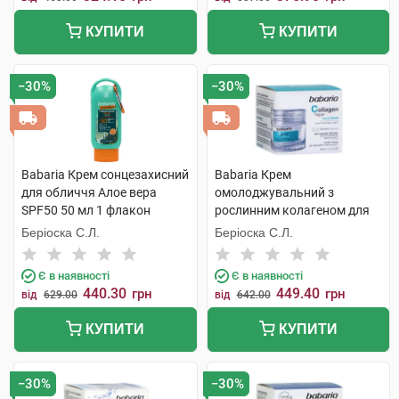
КУПИТИ
КУПИТИ
−30%
−30%
Babaria Крем сонцезахисний
Babaria Крем
для обличчя Алое вера
омолоджувальний з
SPF50 50 мл 1 флакон
рослинним колагеном для
обличчя 50 мл 1 банка
Беріоска С.Л.
Беріоска С.Л.
Є в наявності
Є в наявності
440.30
449.40
грн
грн
від
629.00
від
642.00
КУПИТИ
КУПИТИ
−30%
−30%