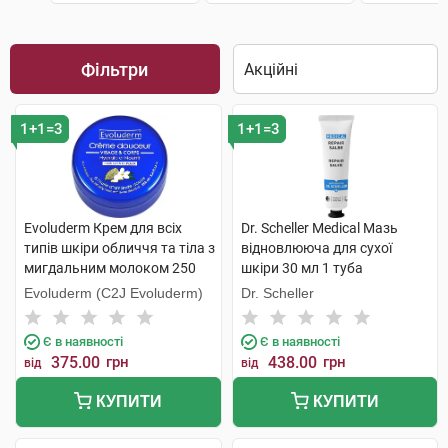
Фільтри
1+1=3
1+1=3
Evoluderm Крем для всіх
Dr. Scheller Medical Мазь
типів шкіри обличчя та тіла з
відновлююча для сухої
мигдальним молоком 250
шкіри 30 мл 1 туба
мл 1 банка
Evoluderm (C2J Evoluderm)
Dr. Scheller
Є в наявності
Є в наявності
375.00
грн
438.00
грн
від
від
КУПИТИ
КУПИТИ