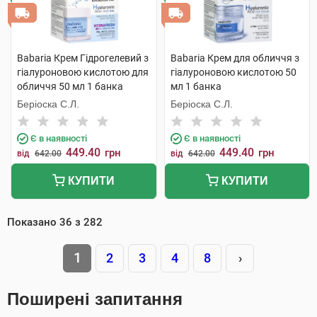
Babaria Крем Гідрогелевий з
Babaria Крем для обличчя з
гіалуроновою кислотою для
гіалуроновою кислотою 50
обличчя 50 мл 1 банка
мл 1 банка
Беріоска С.Л.
Беріоска С.Л.
Є в наявності
Є в наявності
449.40
449.40
грн
грн
від
642.00
від
642.00
КУПИТИ
КУПИТИ
Показано
36
з
282
1
2
3
4
8
›
Поширені запитання