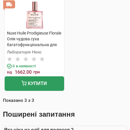
Nuxe Huile Prodigieuse Florale
Олія чудова суха
багатофункціональна для
обличчя,тіла та волосся 100
Лабораторія Нюкс
мл 1 флакон
Є в наявності
1662.00
грн
від
КУПИТИ
Показано
3
з
3
Поширені запитання
Яка ціна на олії для волосся ?