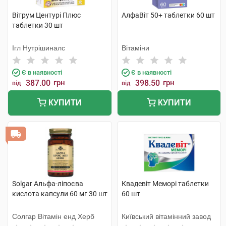
Вітрум Центурі Плюс
АлфаВіт 50+ таблетки 60 шт
таблетки 30 шт
Ігл Нутрішиналс
Вітаміни
Є в наявності
Є в наявності
387.00
грн
398.50
грн
від
від
КУПИТИ
КУПИТИ
Solgar Альфа-ліпоєва
Квадевіт Меморі таблетки
кислота капсули 60 мг 30 шт
60 шт
Солгар Вітамін енд Херб
Київський вітамінний завод