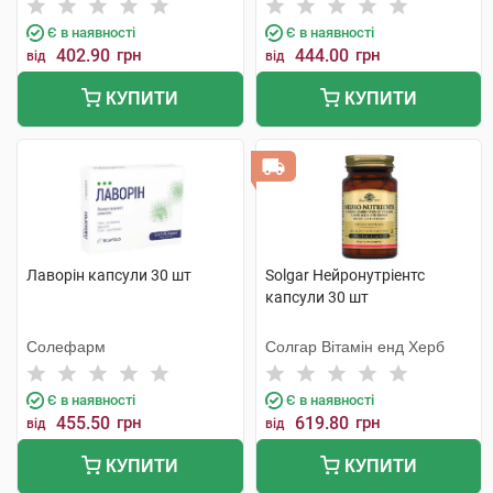
Є в наявності
Є в наявності
402.90
грн
444.00
грн
від
від
КУПИТИ
КУПИТИ
Лаворін капсули 30 шт
Solgar Нейронутріентс
капсули 30 шт
Солефарм
Солгар Вітамін енд Херб
Є в наявності
Є в наявності
455.50
грн
619.80
грн
від
від
КУПИТИ
КУПИТИ