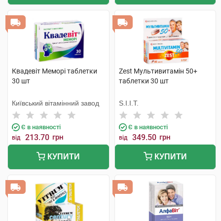
Квадевіт Меморі таблетки
Zest Мультивитамін 50+
30 шт
таблетки 30 шт
Київський вітамінний завод
S.I.I.T.
Є в наявності
Є в наявності
213.70
грн
349.50
грн
від
від
КУПИТИ
КУПИТИ