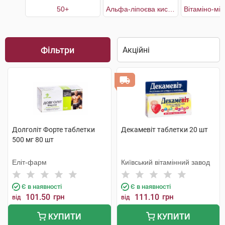
50+
Альфа-ліпоєва кислота
Фільтри
Долголіт Форте таблетки
Декамевіт таблетки 20 шт
500 мг 80 шт
Еліт-фарм
Київський вітамінний завод
Є в наявності
Є в наявності
101.50
грн
111.10
грн
від
від
КУПИТИ
КУПИТИ