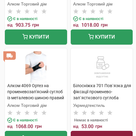
універсальний 1 шт
Алком Торговий дім
Алком Торговий дім
Є в наявності
Є в наявності
903.75
грн
1018.00
грн
від
від
КУПИТИ
КУПИТИ
Алком 4069 Ортез на
Білосніжка 701 Пов`язка для
променевозап'ясний суглоб
фіксації променево-
із металевою шиною правий
зап`ясткового суглоба
універсальний 1 шт
розмір 1 (15-16 см) 1 шт
Алком Торговий дім
Укрмедтекстиль
Є в наявності
Немає в наявності
1068.00
грн
53.00
грн
від
від