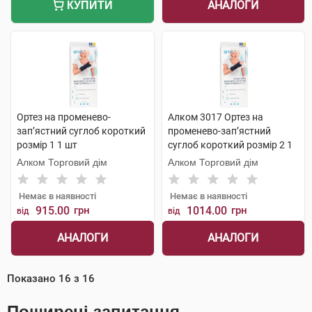
АНАЛОГИ
КУПИТИ
Ортез на променево-
Алком 3017 Ортез на
зап’ястний суглоб короткий
променево-зап’ястний
розмір 1 1 шт
суглоб короткий розмір 2 1
шт
Алком Торговий дім
Алком Торговий дім
Немає в наявності
Немає в наявності
915.00
грн
1014.00
грн
від
від
АНАЛОГИ
АНАЛОГИ
Показано
16
з
16
Поширені запитання