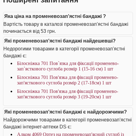
Яка ціна на променевозап'ястні бандажі ?
Вартість товару в каталозі променевозап'ястні бандажі
починається від 53 грн.
Які променевозап'ястні бандажі найдешевші?
Недорогими товарами в категорії променевозап'ястні
бандажі є:
Білосніжка 701 Пов`язка для фіксації променево-
зап`ясткового суглоба розмір 1 (15-16 см) 1 шт
Білосніжка 701 Пов'язка для фіксації променево-
зап'ясткового суглоба розмір 2 (17-18см) 1 шт
Білосніжка 701 Пов'язка для фіксації променево-
зап'ясткового суглоба розмір 3 (19-20см) 1 шт
Які променевозап'ястні бандажі є найдорожчими?
Найдорожчими товарами в категорії променевозап'ястні
бандажі інтернет-аптеки DS є:
Алком 4069 Ортез на променевозап'ясний суглоб із