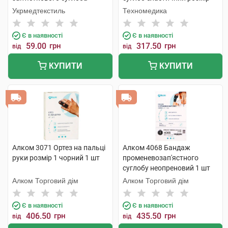
розмір 4 (21-22см) 1 шт
S/M 1 шт
Укрмедтекстиль
Техномедика
Є в наявності
Є в наявності
59.00
грн
317.50
грн
від
від
КУПИТИ
КУПИТИ
Алком 3071 Ортез на пальці
Алком 4068 Бандаж
руки розмір 1 чорний 1 шт
променевозап'ястного
суглобу неопреновий 1 шт
Алком Торговий дім
Алком Торговий дім
Є в наявності
Є в наявності
406.50
грн
435.50
грн
від
від