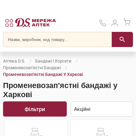
Аптека D.S.
Бандажі І Корсети
Променевозап'ястні Бандажі
Променевозап'ястні Бандажі У Харкові
Променевозап'ястні бандажі у
Харкові
Фільтри