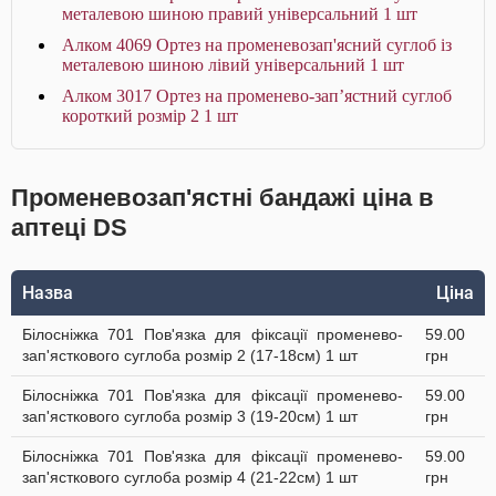
металевою шиною правий універсальний 1 шт
Алком 4069 Ортез на променевозап'ясний суглоб із
металевою шиною лівий універсальний 1 шт
Алком 3017 Ортез на променево-зап’ястний суглоб
короткий розмір 2 1 шт
Променевозап'ястні бандажі ціна в
аптеці DS
Назва
Ціна
Білосніжка 701 Пов'язка для фіксації променево-
59.00
зап'ясткового суглоба розмір 2 (17-18см) 1 шт
грн
Білосніжка 701 Пов'язка для фіксації променево-
59.00
зап'ясткового суглоба розмір 3 (19-20см) 1 шт
грн
Білосніжка 701 Пов'язка для фіксації променево-
59.00
зап'ясткового суглоба розмір 4 (21-22см) 1 шт
грн