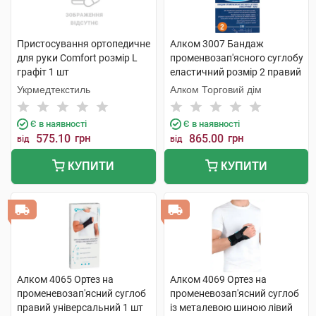
Пристосування ортопедичне
Алком 3007 Бандаж
для руки Comfort розмір L
променвозап'ясного суглобу
графіт 1 шт
еластичний розмір 2 правий
1 шт
Укрмедтекстиль
Алком Торговий дім
Є в наявності
Є в наявності
575.10
грн
865.00
грн
від
від
КУПИТИ
КУПИТИ
Алком 4065 Ортез на
Алком 4069 Ортез на
променевозап'ясний суглоб
променевозап'ясний суглоб
правий універсальний 1 шт
із металевою шиною лівий