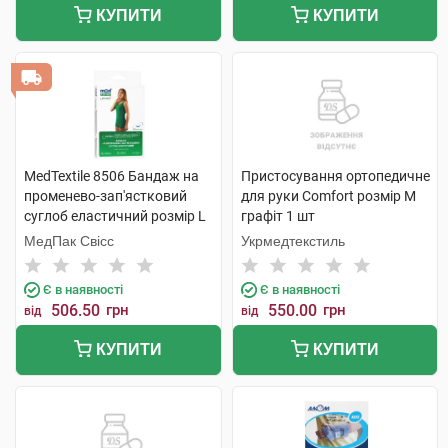
КУПИТИ
КУПИТИ
MedTextile 8506 Бандаж на
Пристосування ортопедичне
променево-зап'ястковий
для руки Comfort розмір M
суглоб еластичний розмір L
графіт 1 шт
1 шт
МедПак Свісс
Укрмедтекстиль
Є в наявності
Є в наявності
506.50
грн
550.00
грн
від
від
КУПИТИ
КУПИТИ