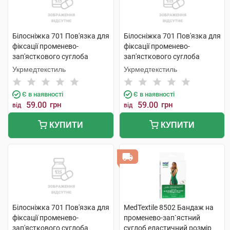
Білосніжка 701 Пов'язка для
Білосніжка 701 Пов'язка для
фіксації променево-
фіксації променево-
зап'ясткового суглоба
зап'ясткового суглоба
розмір 2 (17-18см) 1 шт
розмір 3 (19-20см) 1 шт
Укрмедтекстиль
Укрмедтекстиль
Є в наявності
Є в наявності
59.00
грн
59.00
грн
від
від
КУПИТИ
КУПИТИ
Білосніжка 701 Пов'язка для
MedTextile 8502 Бандаж на
фіксації променево-
променево-зап`ястний
зап'ясткового суглоба
суглоб еластичний розмір