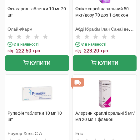
Фенкарол таблетки 10 мг 20
Флікс спрей назальний 50
шт
мкг/дозу 70 доз 1 флакон
ОлайнФарм
Абді Ібрахім Ілач Санаї ве
Тіджарет
Є в наявності
Є в наявності
222.50
грн
223.20
грн
від
від
КУПИТИ
КУПИТИ
Рупафін таблетки 10 мг 10
Алерзин краплі оральні 5 мг/
шт
мл 20 мл 1 флакон
Ноукор Хелс С.А.
Егіс