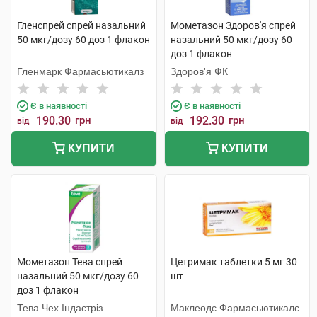
Гленспрей спрей назальний
Мометазон Здоров'я спрей
50 мкг/дозу 60 доз 1 флакон
назальний 50 мкг/дозу 60
доз 1 флакон
Гленмарк Фармасьютикалз
Здоров'я ФК
Є в наявності
Є в наявності
190.30
грн
192.30
грн
від
від
КУПИТИ
КУПИТИ
Мометазон Тева спрей
Цетримак таблетки 5 мг 30
назальний 50 мкг/дозу 60
шт
доз 1 флакон
Тева Чех Індастріз
Маклеодс Фармасьютикалс