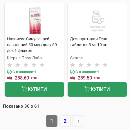
Назонекс Синус спрей
Дезлоратадин Тева
назальний 50 мкг/дозу 60
таблетки 5 мг 10 шт
доз 1 флакон
Шерінг-Плау Лабо
Актавіс
Є в наявності
Є в наявності
288.60
грн
289.50
грн
від
від
КУПИТИ
КУПИТИ
Показано
36
з
61
1
2
›