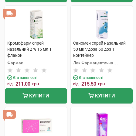
Кромофарм спрей
Саномен спрей назальний
назальний 2 % 15 мл 1
50 мкг/доза 60 доз 1
флакон
контейнер
Фармак
Лек Фармацевтична
компанія
Є в наявності
Є в наявності
211.00
грн
215.50
грн
від
від
КУПИТИ
КУПИТИ