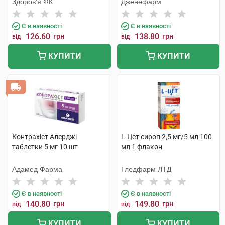
Здоров'я ФК
Дженефарм
Є в наявності
Є в наявності
126.60
грн
138.80
грн
від
від
КУПИТИ
КУПИТИ
Контрахіст Алерджі
L-Цет сироп 2,5 мг/5 мл 100
таблетки 5 мг 10 шт
мл 1 флакон
Адамед Фарма
Гледфарм ЛТД
Є в наявності
Є в наявності
140.80
грн
149.80
грн
від
від
КУПИТИ
КУПИТИ