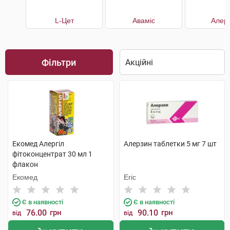
L-Цет
Аваміс
Алерг
Фільтри
Екомед Алергіл
Алерзин таблетки 5 мг 7 шт
фітоконцентрат 30 мл 1
флакон
Екомед
Егіс
Є в наявності
Є в наявності
76.00
грн
90.10
грн
від
від