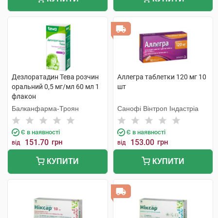
Дезлоратадин Тева розчин
Аллегра таблетки 120 мг 10
оральний 0,5 мг/мл 60 мл 1
шт
флакон
Балканфарма-Троян
Санофі Вінтроп Індастріа
Є в наявності
Є в наявності
151.70
грн
153.00
грн
від
від
КУПИТИ
КУПИТИ