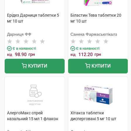
Ерідез Дарниця таблетки 5
Біластин Тева таблетки 20
мг 10 шт
мг 10 шт
Дарниця ФФ
Санека Фармасьютікалз
Є в наявності
Є в наявності
98.90
грн
112.20
грн
від
від
КУПИТИ
КУПИТИ
АлергоМакс спрей
Хітакса таблетки
назальний 15 мл 1 флакон
дисперговані 5 мг 10 шт