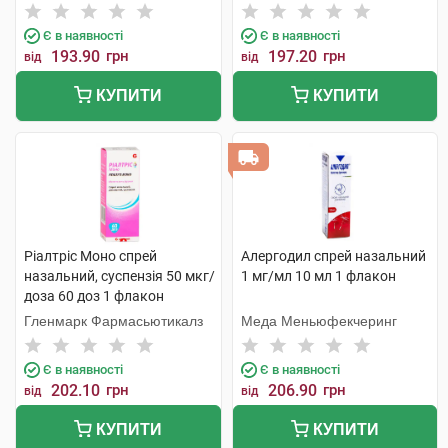
Є в наявності
Є в наявності
193.90
грн
197.20
грн
від
від
КУПИТИ
КУПИТИ
Ріалтріс Моно спрей
Алергодил спрей назальний
назальний, суспензія 50 мкг/
1 мг/мл 10 мл 1 флакон
доза 60 доз 1 флакон
Гленмарк Фармасьютикалз
Меда Меньюфекчеринг
Є в наявності
Є в наявності
202.10
грн
206.90
грн
від
від
КУПИТИ
КУПИТИ