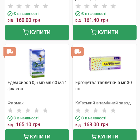
Є в наявності
Є в наявності
160.00
грн
161.40
грн
від
від
КУПИТИ
КУПИТИ
Едем сироп 0,5 мг/мл 60 мл 1
Ергоцетал таблетки 5 мг 30
флакон
шт
Фармак
Київський вітамінний завод
Є в наявності
Є в наявності
165.10
грн
168.00
грн
від
від
КУПИТИ
КУПИТИ