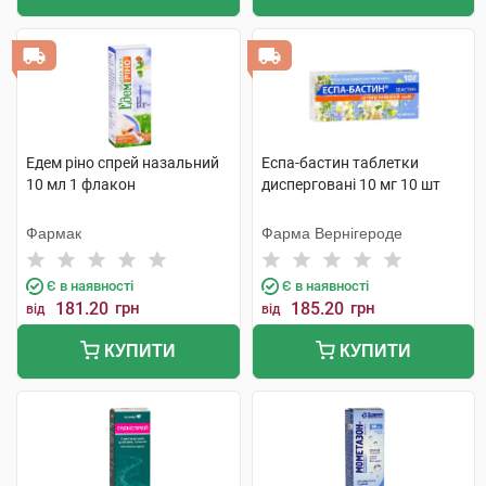
Едем ріно спрей назальний
Еспа-бастин таблетки
10 мл 1 флакон
дисперговані 10 мг 10 шт
Фармак
Фарма Вернігероде
Є в наявності
Є в наявності
181.20
грн
185.20
грн
від
від
КУПИТИ
КУПИТИ