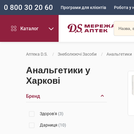
0 800 30 20 60
Програми для клієнтів
Робота у 
Каталог
Аптека D.S.
Знеболюючі Засоби
Анальгетики
Анальгетики у
Харкові
Бренд
Здоров'я
(3)
Дарниця
(10)