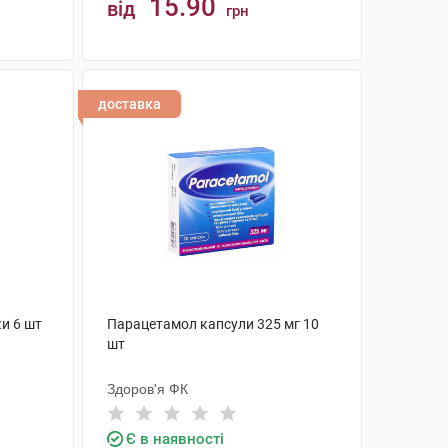
15.90
від
грн
КУПИТИ
доставка
и 6 шт
Парацетамол капсули 325 мг 10
шт
Здоров'я ФК
Є в наявності