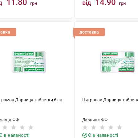
11.80
14.90
д
від
грн
грн
КУПИТИ
КУПИТИ
тавка
доставка
трамон Дарниця таблетки 6 шт
Цитропак Дарниця таблетк
рниця ФФ
Дарниця ФФ
Є в наявності
Є в наявності