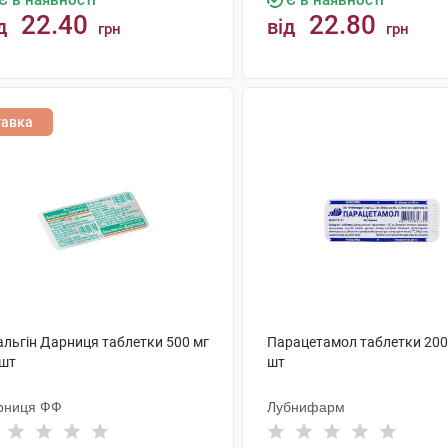
Є в наявності
Є в наявності
22.40
22.80
д
від
грн
грн
КУПИТИ
КУПИТИ
тавка
альгін Дарниця таблетки 500 мг
Парацетамол таблетки 200
 шт
шт
рниця ФФ
Лубнифарм