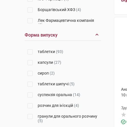
Борщагівський ХФЗ
(4)
Лек Фармацевтична компанія
(5)
Форма випуску
Київмедпрепарат
(1)
Бафна Фармасьютікалс
(2)
таблетки
(93)
Софарма
(3)
капсули
(27)
Балканфарма-Дупниця
(4)
сироп
(2)
Лекхім-Харків
(1)
таблетки шипучі
(5)
Берлін-Хемі
(2)
Ана
суспензія оральна
(14)
10
Рекітт Бенкізер Хелскер
Інтернешнл
(14)
розчин для ін'єкцій
(4)
Зд
Джелтек Приват Лімітед
(3)
гранули для орального розчину
(5)
Д-р Редді'с Лабораторіс
(4)