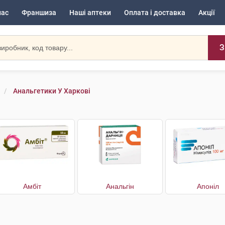
нас
Франшиза
Наші аптеки
Оплата і доставка
Акції
З
Анальгетики У Харкові
Амбіт
Анальгін
Апоніл