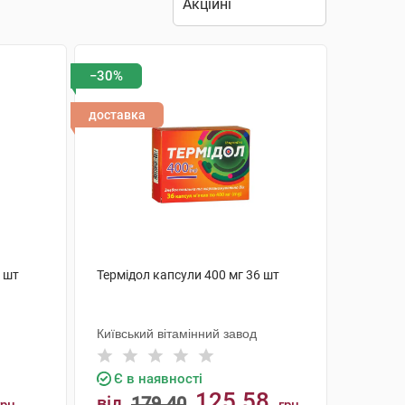
−30%
доставка
0 шт
Термідол капсули 400 мг 36 шт
Київський вітамінний завод
Є в наявності
125.58
від
179.40