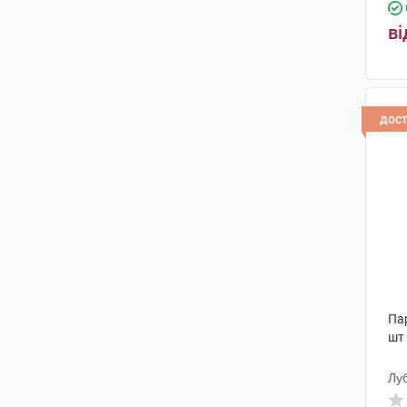
Біокодекс
(1)
ві
Гріндекс
(1)
Мега Лайфсайенсіз
(2)
дос
Па
шт
Лу