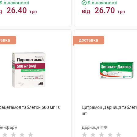
Є в наявності
Є в наявності
26.40
26.70
д
від
грн
грн
КУПИТИ
КУПИТИ
тавка
доставка
рацетамол таблетки 500 мг 10
Цитрамон Дарниця таблет
шт
бнифарм
Дарниця ФФ