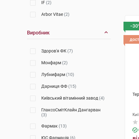
IF
(2)
Arbor Vitae
(2)
−30
Виробник
дос
Здоров'я ФК
(7)
Монфарм
(2)
Лубнифарм
(10)
Дарниця ФФ
(15)
Тер
Київський вітамінний завод
(4)
ГлаксоСмітКлайн Дангарван
Киї
(3)
Фармак
(13)
ві
ЮС Фармація
(6)