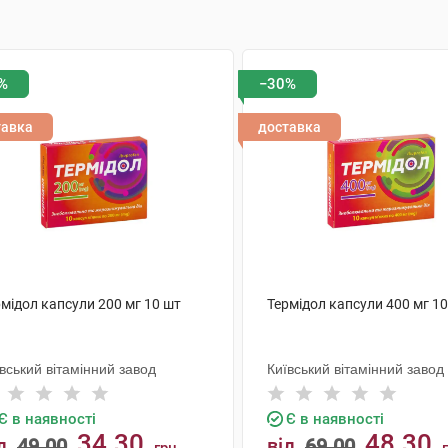
%
−30%
тавка
доставка
мідол капсули 200 мг 10 шт
Термідол капсули 400 мг 1
вський вітамінний завод
Київський вітамінний завод
Є в наявності
Є в наявності
34.30
48.30
д
49.00
від
69.00