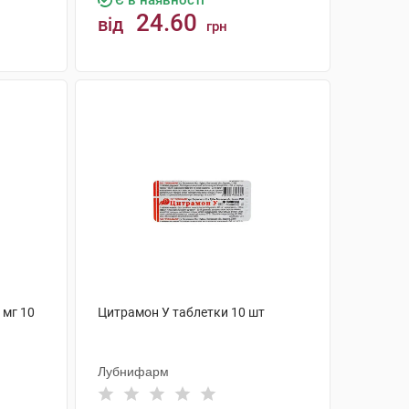
Є в наявності
24.60
від
грн
КУПИТИ
 мг 10
Цитрамон У таблетки 10 шт
Лубнифарм