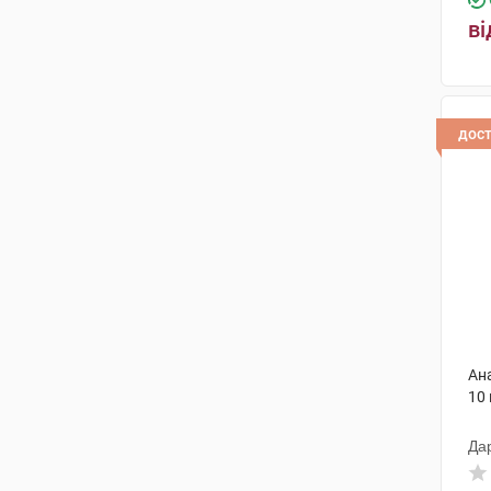
Купер Фармасьютікалз С.А.
(1)
ві
Біофарма Ілач
(1)
Лабораторіос Менаріні
(2)
Упса Сас
(2)
дос
Файн Фудс енд
Фармасьютікалз
(2)
Олів Хелскер
(2)
Технолог
(1)
Кусум Фарм
(2)
Кусум Хелтхкер
(2)
Ан
Медана Фарма АТ
(1)
10
Толл Мануфактурінг Сервісез
Да
(1)