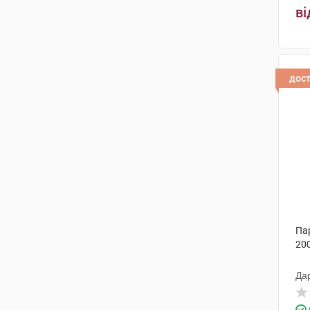
ві
Алкалоїд АД-Скоп'є
(1)
Медокемі
(1)
Фамар
(4)
дос
Менаріні Мануфактурінг
(1)
Терапія АТ
(2)
Сан Фармасьютикал Індастріз
(1)
Халеон КХ С.а.р.л.
(1)
Драгенофарм Апотекер Пюшл
(1)
Па
Ронтіс Хеллас Медікал енд
200
Фармасьютікал Продактс С.А.
(1)
Да
Фамар Нідерланди
(1)