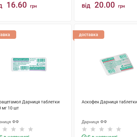
16.60
20.00
д
від
грн
грн
КУПИТИ
КУПИТИ
тавка
доставка
рацетамол Дарниця таблетки
Аскофен Дарниця таблетки
 мг 10 шт
рниця ФФ
Дарниця ФФ