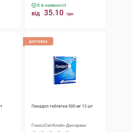
Є в наявності
35.10
від
грн
КУПИТИ
доставка
шт
Панадол таблетки 500 мг 12 шт
ГлаксоСмітКлайн Дангарван