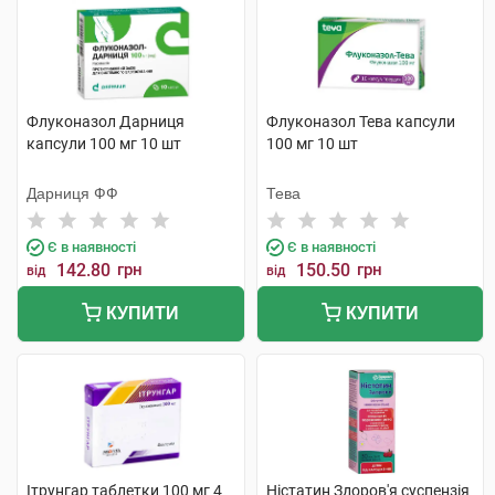
Флуконазол Дарниця
Флуконазол Тева капсули
капсули 100 мг 10 шт
100 мг 10 шт
Дарниця ФФ
Тева
Є в наявності
Є в наявності
142.80
грн
150.50
грн
від
від
КУПИТИ
КУПИТИ
Ітрунгар таблетки 100 мг 4
Ністатин Здоров'я суспензія