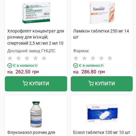
Хлорофіліпт концентрат для
Ламікон таблетки 250 мг 14
розчину для ін'єкцій,
шт
спиртовий 2,5 мг/мл 2 мл 10
ампул
Дослідний завод ГНЦЛС
Фармак
Є в наявності
Є в наявності
262.50
грн
286.80
грн
від
від
КУПИТИ
КУПИТИ
Флуконазол розчин для
Есзол таблетки 100 мг 10 шт