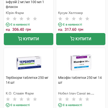
інфузій 2 мг/мл 100 мл 1
флакон
Юрія-Фарм
Кусум Хелтхкер
Є в наявності
Є в наявності
306.40
грн
317.60
грн
від
від
КУПИТИ
КУПИТИ
Тербінорм таблетки 250 мг
Мікофін таблетки 250 мг 14
14 шт
шт
К.О. Славія Фарм
Нобел Ілач Санаї ве
Тіджарет
Є в наявності
Є в наявності