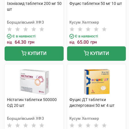
Ізоніазид таблетки 200 мг 50
Фуцис таблетки 50 мг 10 шт
шт
Борщагівський ХФЗ
Кусум Хелтхкер
Є в наявності
Є в наявності
64.30
грн
65.00
грн
від
від
КУПИТИ
КУПИТИ
Ністатин таблетки 500000
Фуцис ДТ таблетки
ОД 20 шт
дисперговані 50 мг 4 шт
Борщагівський ХФЗ
Кусум Хелтхкер