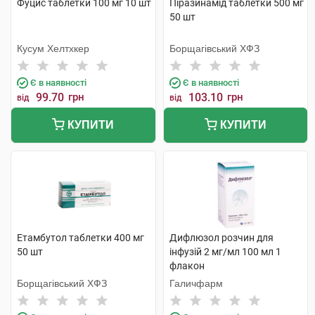
Фуцис таблетки 100 мг 10 шт
Піразинамід таблетки 500 мг
50 шт
Кусум Хелтхкер
Борщагівський ХФЗ
Є в наявності
Є в наявності
99.70
грн
103.10
грн
від
від
КУПИТИ
КУПИТИ
Етамбутол таблетки 400 мг
Дифлюзол розчин для
50 шт
інфузій 2 мг/мл 100 мл 1
флакон
Борщагівський ХФЗ
Галичфарм