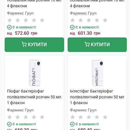
полівалентний розчин 10 мл
полівалентний розчин 10 мл
4 флакони
4 флакони
Фармекс Груп
Фармекс Груп
Є в наявності
Є в наявності
572.60
грн
601.30
грн
від
від
КУПИТИ
КУПИТИ
Піофаг бактеріофаг
Інтестіфаг бактеріофаг
полівалентний розчин 50 мл
полівалентний розчин 50 мл
1 флакон
1 флакон
Фармекс Груп
Фармекс Груп
Є в наявності
Є в наявності