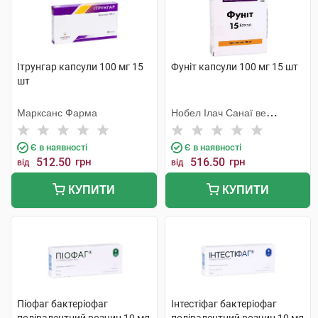
Ітрунгар капсули 100 мг 15
Фуніт капсули 100 мг 15 шт
шт
Марксанс Фарма
Нобел Ілач Санаї ве
Тіджарет
Є в наявності
Є в наявності
512.50
грн
516.50
грн
від
від
КУПИТИ
КУПИТИ
Піофаг бактеріофаг
Інтестіфаг бактеріофаг