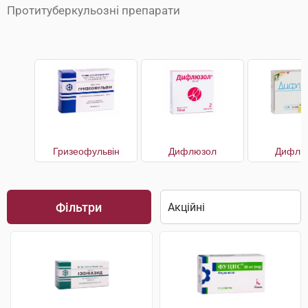
Протитуберкульозні препарати
Гризеофульвін
Дифлюзол
Дифлю
Фільтри