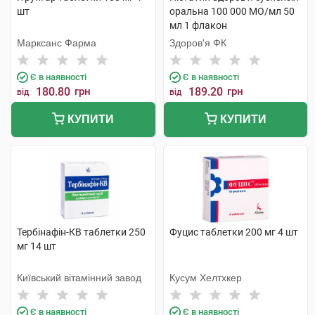
шт
оральна 100 000 МО/мл 50
мл 1 флакон
Марксанс Фарма
Здоров'я ФК
Є в наявності
Є в наявності
180.80
грн
189.20
грн
від
від
КУПИТИ
КУПИТИ
Тербінафін-КВ таблетки 250
Фуцис таблетки 200 мг 4 шт
мг 14 шт
Київський вітамінний завод
Кусум Хелтхкер
Є в наявності
Є в наявності