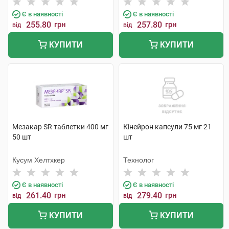
Є в наявності
Є в наявності
255.80
грн
257.80
грн
від
від
КУПИТИ
КУПИТИ
Мезакар SR таблетки 400 мг
Кінейрон капсули 75 мг 21
50 шт
шт
Кусум Хелтхкер
Технолог
Є в наявності
Є в наявності
261.40
грн
279.40
грн
від
від
КУПИТИ
КУПИТИ