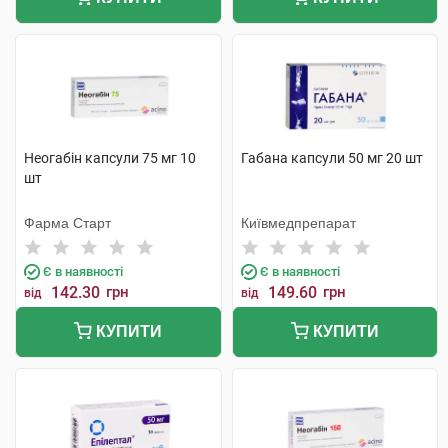
Неогабін капсули 75 мг 10
Габана капсули 50 мг 20 шт
шт
Фарма Старт
Київмедпрепарат
Є в наявності
Є в наявності
142.30
грн
149.60
грн
від
від
КУПИТИ
КУПИТИ