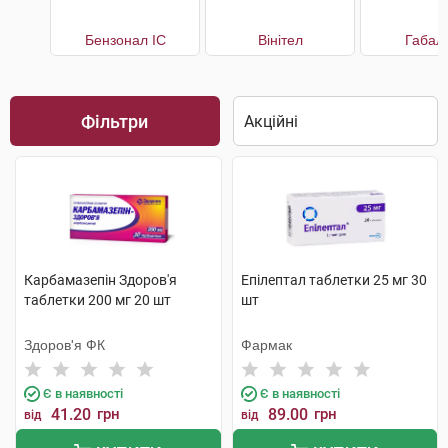
Бензонал IC
Вінітел
Габал
Фільтри
Карбамазепін Здоров'я
Епілептал таблетки 25 мг 30
таблетки 200 мг 20 шт
шт
Здоров'я ФК
Фармак
Є в наявності
Є в наявності
41.20
грн
89.00
грн
від
від