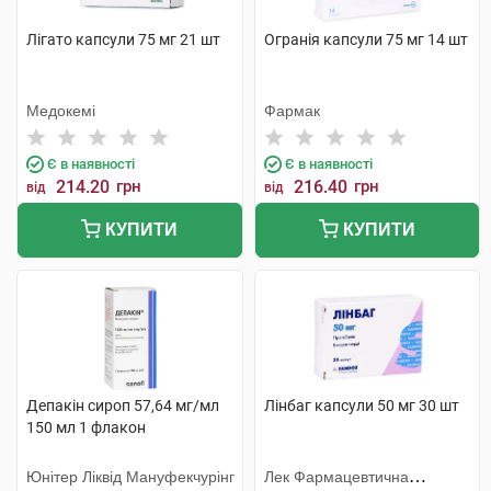
Лігато капсули 75 мг 21 шт
Огранія капсули 75 мг 14 шт
Медокемі
Фармак
Є в наявності
Є в наявності
214.20
грн
216.40
грн
від
від
КУПИТИ
КУПИТИ
Депакін сироп 57,64 мг/мл
Лінбаг капсули 50 мг 30 шт
150 мл 1 флакон
Юнітер Ліквід Мануфекчурінг
Лек Фармацевтична