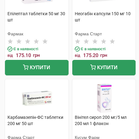
Епілептал таблетки 50 мг 30
Неогабін капсули 150 мг 10
шт
шт
Фармак
Фарма Старт
Є в наявності
Є в наявності
175.10
грн
175.20
грн
від
від
КУПИТИ
КУПИТИ
Карбамазепін-ФС таблетки
Вінітел сироп 200 мг/5 мл
200 мг 50 шт
200 мл 1 флакон
Фарма Старт
Кусум Фарм