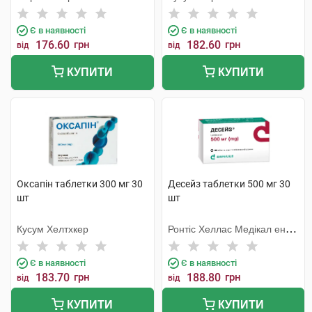
Є в наявності
Є в наявності
176.60
грн
182.60
грн
від
від
КУПИТИ
КУПИТИ
Оксапін таблетки 300 мг 30
Десейз таблетки 500 мг 30
шт
шт
Кусум Хелтхкер
Ронтіс Хеллас Медікал енд
Фармасьютікал Продактс
С.А.
Є в наявності
Є в наявності
183.70
грн
188.80
грн
від
від
КУПИТИ
КУПИТИ