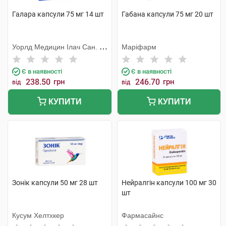
Галара капсули 75 мг 14 шт
Габана капсули 75 мг 20 шт
Уорлд Медицин Ілач Сан. Ве
Маріфарм
Тідж
Є в наявності
Є в наявності
238.50
грн
246.70
грн
від
від
КУПИТИ
КУПИТИ
Зонік капсули 50 мг 28 шт
Нейралгін капсули 100 мг 30
шт
Кусум Хелтхкер
Фармасайнс