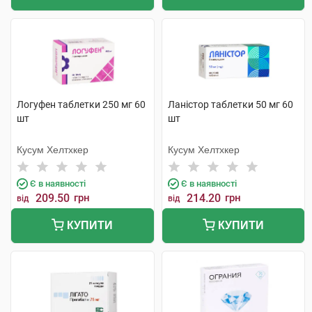
Логуфен таблетки 250 мг 60
Ланістор таблетки 50 мг 60
шт
шт
Кусум Хелтхкер
Кусум Хелтхкер
Є в наявності
Є в наявності
209.50
грн
214.20
грн
від
від
КУПИТИ
КУПИТИ