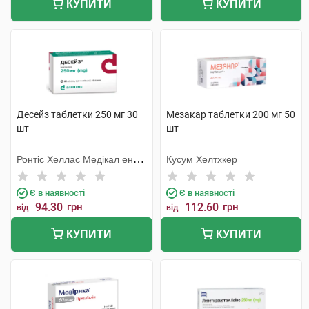
КУПИТИ
КУПИТИ
Десейз таблетки 250 мг 30
Мезакар таблетки 200 мг 50
шт
шт
Ронтіс Хеллас Медікал енд
Кусум Хелтхкер
Фармасьютікал Продактс
С.А.
Є в наявності
Є в наявності
94.30
грн
112.60
грн
від
від
КУПИТИ
КУПИТИ