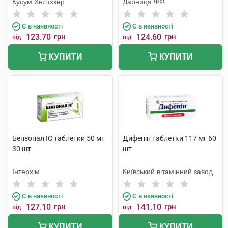
Кусум Хелтхкер
Дарниця ФФ
Є в наявності
Є в наявності
123.70
грн
124.60
грн
від
від
КУПИТИ
КУПИТИ
Бензонал IC таблетки 50 мг
Дифенін таблетки 117 мг 60
30 шт
шт
Інтерхім
Київський вітамінний завод
Є в наявності
Є в наявності
127.10
грн
141.10
грн
від
від
КУПИТИ
КУПИТИ