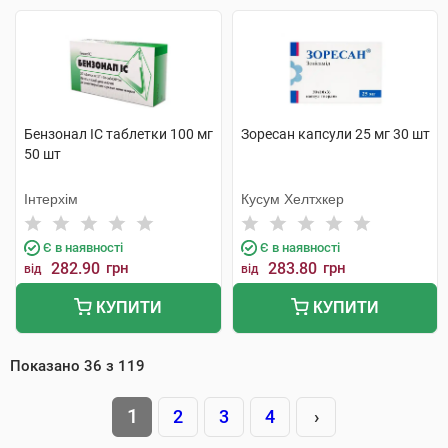
Бензонал IC таблетки 100 мг
Зоресан капсули 25 мг 30 шт
50 шт
Інтерхім
Кусум Хелтхкер
Є в наявності
Є в наявності
282.90
грн
283.80
грн
від
від
КУПИТИ
КУПИТИ
Показано
36
з
119
1
2
3
4
›