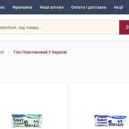
нас
Франшиза
Наші аптеки
Оплата і доставка
Акції
З
ий
Гіпс Пластиковий У Харкові