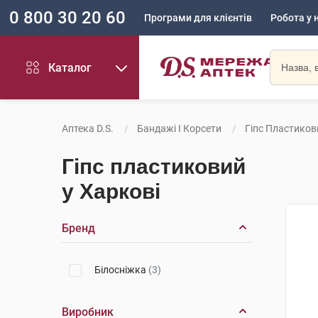
0 800 30 20 60
Програми для клієнтів
Робота у 
Каталог
Аптека D.S.
Бандажі І Корсети
Гіпс Пластиков
Гіпс пластиковий
у Харкові
Бренд
Білосніжка
(3)
Виробник