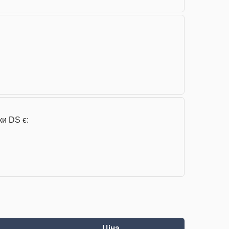
ки DS є:
Ціна