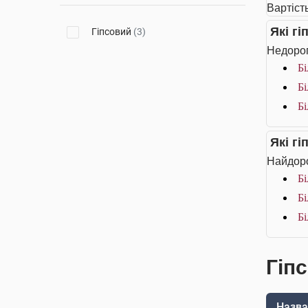
Вартість
Які г
Гіпсовий
(3)
Недорог
Бі
Бі
Бі
Які г
Найдоро
Бі
Бі
Бі
Гіп
Назва