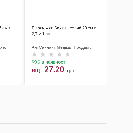
5 см х
Білосніжка Бинт гіпсовий 20 см х
2,7 м 1 шт
ктс
Ані Санлайт Медікал Продактс
Є в наявності
27.20
від
грн
КУПИТИ