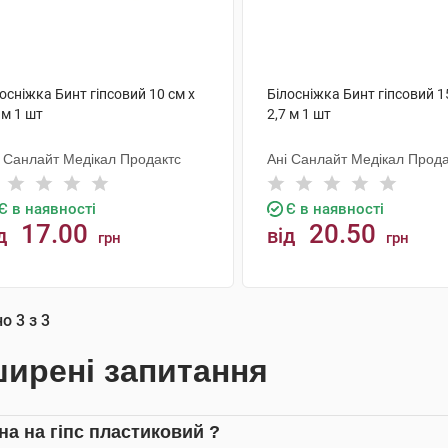
осніжка Бинт гіпсовий 10 см х
Білосніжка Бинт гіпсовий 1
 м 1 шт
2,7 м 1 шт
і Санлайт Медікал Продактс
Ані Санлайт Медікал Прода
Є в наявності
Є в наявності
17.00
20.50
д
від
грн
грн
КУПИТИ
КУПИТИ
но
3
з
3
ирені запитання
на на гіпс пластиковий ?