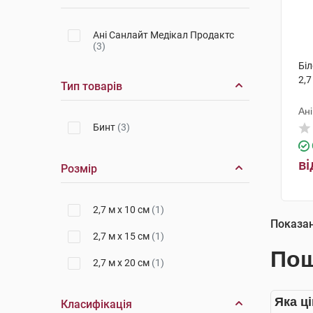
Ані Санлайт Медікал Продактс
(3)
Біл
2,7
Тип товарів
Ан
Бинт
(3)
ві
Розмір
2,7 м х 10 см
(1)
Показа
2,7 м х 15 см
(1)
Пош
2,7 м х 20 см
(1)
Яка ці
Класифікація