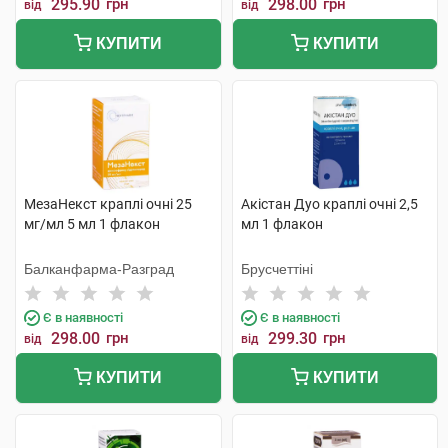
295.90
грн
298.00
грн
від
від
КУПИТИ
КУПИТИ
МезаНекст краплі очні 25
Акістан Дуо краплі очні 2,5
мг/мл 5 мл 1 флакон
мл 1 флакон
Балканфарма-Разград
Брусчеттіні
Є в наявності
Є в наявності
298.00
грн
299.30
грн
від
від
КУПИТИ
КУПИТИ