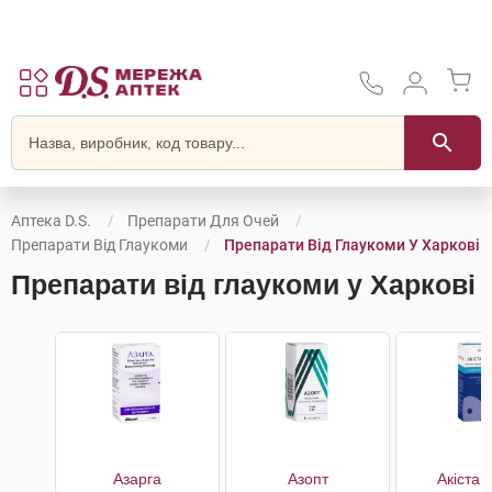
Аптека D.S.
Препарати Для Очей
Препарати Від Глаукоми
Препарати Від Глаукоми У Харкові
Препарати від глаукоми у Харкові
Азарга
Азопт
Акістан