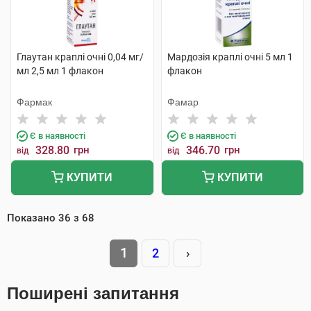
Глаутан краплі очні 0,04 мг/
Мардозія краплі очні 5 мл 1
мл 2,5 мл 1 флакон
флакон
Фармак
Фамар
Є в наявності
Є в наявності
328.80
грн
346.70
грн
від
від
КУПИТИ
КУПИТИ
Показано
36
з
68
1
2
›
Поширені запитання