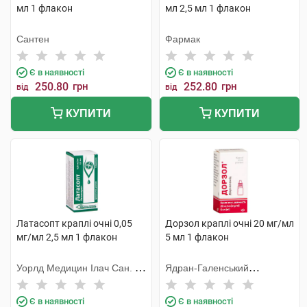
мл 1 флакон
мл 2,5 мл 1 флакон
Сантен
Фармак
Є в наявності
Є в наявності
250.80
грн
252.80
грн
від
від
КУПИТИ
КУПИТИ
Латасопт краплі очні 0,05
Дорзол краплі очні 20 мг/мл
мг/мл 2,5 мл 1 флакон
5 мл 1 флакон
Уорлд Медицин Ілач Сан. Ве
Ядран-Галенський
Тідж
Лабораторій
Є в наявності
Є в наявності