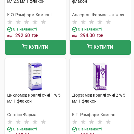
мл 2,5 мл 1 флакон
флакон
К.О.Ромфарм Компані
Аллерган Фармасьютікалз
Є в наявності
Є в наявності
292.60
грн
294.00
грн
від
від
КУПИТИ
КУПИТИ
Цикломед краплі очні 1 % 5
Дорзамед краплі очні 2 % 5
мл 1 флакон
мл 1 флакон
Сентісс Фарма
К.Т. Ромфарм Компані
Є в наявності
Є в наявності