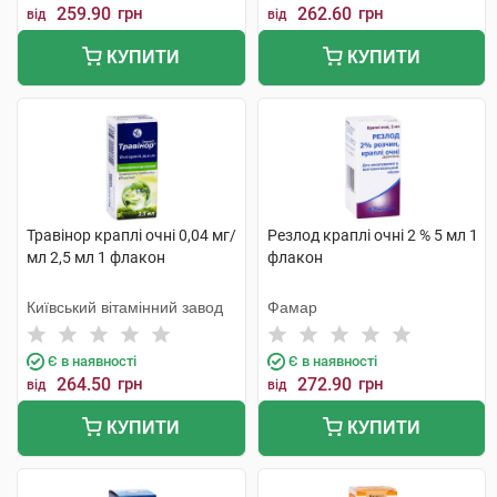
259.90
грн
262.60
грн
від
від
КУПИТИ
КУПИТИ
Травінор краплі очні 0,04 мг/
Резлод краплі очні 2 % 5 мл 1
мл 2,5 мл 1 флакон
флакон
Київський вітамінний завод
Фамар
Є в наявності
Є в наявності
264.50
грн
272.90
грн
від
від
КУПИТИ
КУПИТИ