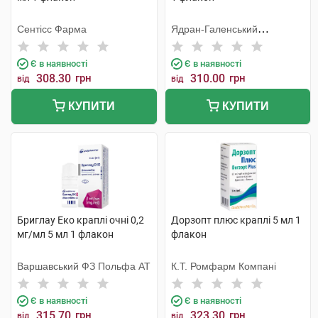
Сентісс Фарма
Ядран-Галенський
Лабораторій
Є в наявності
Є в наявності
308.30
грн
310.00
грн
від
від
КУПИТИ
КУПИТИ
Бриглау Еко краплі очні 0,2
Дорзопт плюс краплі 5 мл 1
мг/мл 5 мл 1 флакон
флакон
Варшавський ФЗ Польфа АТ
К.Т. Ромфарм Компані
Є в наявності
Є в наявності
315.70
грн
323.30
грн
від
від