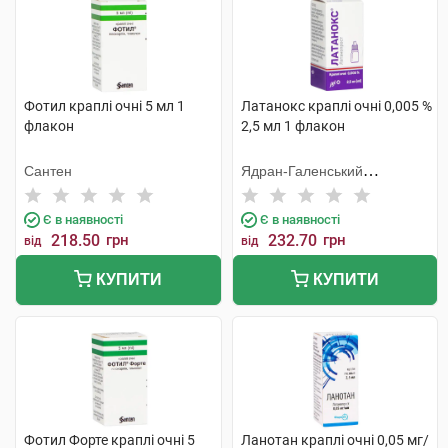
Фотил краплі очні 5 мл 1
Латанокс краплі очні 0,005 %
флакон
2,5 мл 1 флакон
Сантен
Ядран-Галенський
Лабораторій
Є в наявності
Є в наявності
218.50
грн
232.70
грн
від
від
КУПИТИ
КУПИТИ
Фотил Форте краплі очні 5
Ланотан краплі очні 0,05 мг/