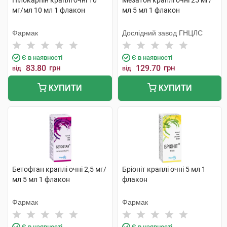
Пілокарпін краплі очні 10
Мезатон краплі очні 25 мг/
мг/мл 10 мл 1 флакон
мл 5 мл 1 флакон
Фармак
Дослідний завод ГНЦЛС
Є в наявності
Є в наявності
83.80
грн
129.70
грн
від
від
КУПИТИ
КУПИТИ
Бетофтан краплі очні 2,5 мг/
Бріоніт краплі очні 5 мл 1
мл 5 мл 1 флакон
флакон
Фармак
Фармак
Є в наявності
Є в наявності