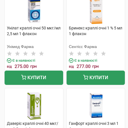
Унілат краплі очні 50 мкг/мл
Бринекс краплі очні 1 % 5 мл
2,5 мл 1 флакон
1 флакон
Унімед Фарма
Сентісс Фарма
Є в наявності
Є в наявності
275.00
грн
277.00
грн
від
від
КУПИТИ
КУПИТИ
Даверіс краплі очні 40 мкг/
Ганфорт краплі очні 3 мл 1