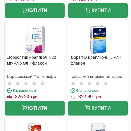
КУПИТИ
КУПИТИ
Дорзоптик краплі очні 20
Дорзітім краплі очні 5 мл 1
мг/мл 5 мл 1 флакон
флакон
Варшавський ФЗ Польфа
Київський вітамінний завод
Є в наявності
Є в наявності
326.20
грн
327.90
грн
від
від
КУПИТИ
КУПИТИ