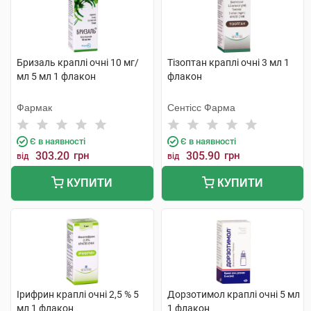
Бризаль краплі очні 10 мг/
Тізоптан краплі очні 3 мл 1
мл 5 мл 1 флакон
флакон
Фармак
Сентісс Фарма
Є в наявності
Є в наявності
303.20
грн
305.90
грн
від
від
КУПИТИ
КУПИТИ
Ірифрин краплі очні 2,5 % 5
Дорзотимол краплі очні 5 мл
мл 1 флакон
1 флакон