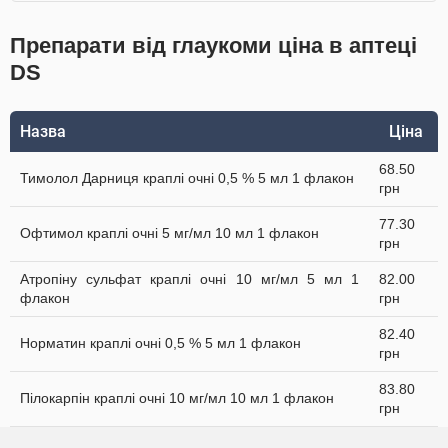
Препарати від глаукоми ціна в аптеці
DS
Назва
Ціна
68.50
Тимолол Дарниця краплі очні 0,5 % 5 мл 1 флакон
грн
77.30
Офтимол краплі очні 5 мг/мл 10 мл 1 флакон
грн
Атропіну сульфат краплі очні 10 мг/мл 5 мл 1
82.00
флакон
грн
82.40
Норматин краплі очні 0,5 % 5 мл 1 флакон
грн
83.80
Пілокарпін краплі очні 10 мг/мл 10 мл 1 флакон
грн