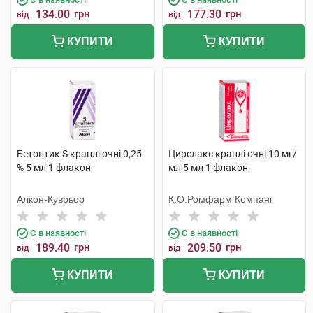
134.00
грн
177.30
грн
від
від
КУПИТИ
КУПИТИ
Бетоптик S краплі очні 0,25
Цирелакс краплі очні 10 мг/
% 5 мл 1 флакон
мл 5 мл 1 флакон
Алкон-Куврьор
К.О.Ромфарм Компані
Є в наявності
Є в наявності
189.40
грн
209.50
грн
від
від
КУПИТИ
КУПИТИ