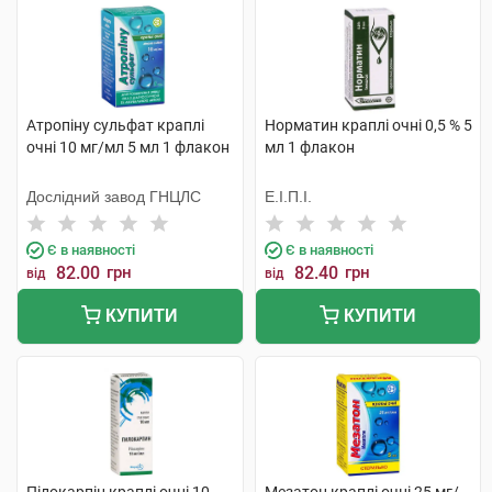
Атропіну сульфат краплі
Норматин краплі очні 0,5 % 5
очні 10 мг/мл 5 мл 1 флакон
мл 1 флакон
Дослідний завод ГНЦЛС
Е.І.П.І.
Є в наявності
Є в наявності
82.00
грн
82.40
грн
від
від
КУПИТИ
КУПИТИ