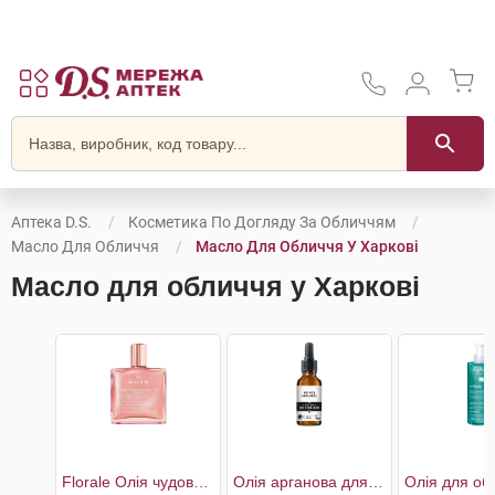
Аптека D.S.
Косметика По Догляду За Обличчям
Масло Для Обличчя
Масло Для Обличчя У Харкові
Масло для обличчя у Харкові
Florale Олія чудова суха багатофункціональна для обличчя,тіла та волосся
Олія арганова для догляду за обличчям та волоссям