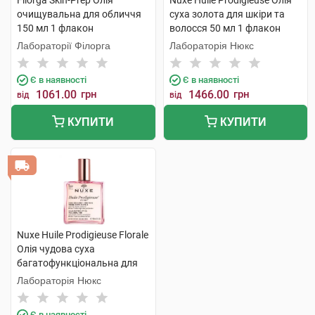
Filorga Skin-Prep Олія
Nuxe Huile Prodigieuse Олія
очищувальна для обличчя
суха золота для шкіри та
150 мл 1 флакон
волосся 50 мл 1 флакон
Лабораторії Філорга
Лабораторія Нюкс
Є в наявності
Є в наявності
1061.00
грн
1466.00
грн
від
від
КУПИТИ
КУПИТИ
Nuxe Huile Prodigieuse Florale
Олія чудова суха
багатофункціональна для
обличчя,тіла та волосся 100
Лабораторія Нюкс
мл 1 флакон
Є в наявності