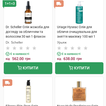
1+1=3
Dr. Scheller Олія жожоба для
Uriage Hyseac Олія для
догляду за обличчям та
обличя очищувальна для
волоссям 30 мл 1 флакон
зняття макіяжу 100 мл 1
флакон
Dr. Scheller
Урьяж
Є в наявності
Є в наявності
562.00
грн
638.00
грн
від
від
КУПИТИ
КУПИТИ