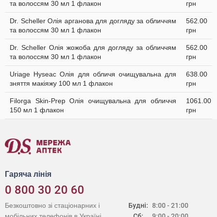
та волоссям 30 мл 1 флакон
грн
Dr. Scheller Олія арганова для догляду за обличчям
562.00
та волоссям 30 мл 1 флакон
грн
Dr. Scheller Олія жожоба для догляду за обличчям
562.00
та волоссям 30 мл 1 флакон
грн
Uriage Hyseac Олія для обличя очищувальна для
638.00
зняття макіяжу 100 мл 1 флакон
грн
Filorga Skin-Prep Олія очищувальна для обличчя
1061.00
150 мл 1 флакон
грн
Гаряча лінія
0 800 30 20 60
Безкоштовно зі стаціонарних і
Будні:
8:00 - 21:00
мобільних телефонів в Україні
Сб:
9:00 - 20:00