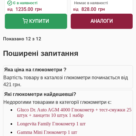
Є в наявності
Немає в наявності
1235.00
грн
828.00
грн
від
від
АНАЛОГИ
КУПИТИ
Показано
12
з
12
Поширені запитання
Яка ціна на глюкометри ?
Вартість товару в каталозі глюкометри починається від
421 грн.
Які глюкометри найдешевші?
Недорогими товарами в категорії глюкометри є:
Gluco Dr. Auto AGM 4000 Глюкометр + тест-смужки 25
штук + ланцети 10 штук 1 набір
Longevita Family Глюкометр 1 шт
Gamma Mini Глюкометр 1 шт