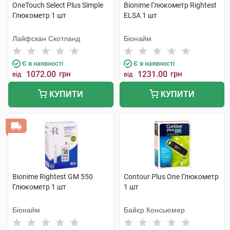
OneTouch Select Plus Simple
Bionime Глюкометр Rightest
Глюкометр 1 шт
ELSA 1 шт
Лайфскан Скотланд
Біонайм
Є в наявності
Є в наявності
1072.00
грн
1231.00
грн
від
від
КУПИТИ
КУПИТИ
Bionime Rightest GM 550
Contour Plus One Глюкометр
Глюкометр 1 шт
1 шт
Біонайм
Байєр Консьюмер