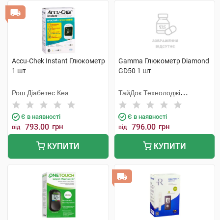
Accu-Chek Instant Глюкометр
Gamma Глюкометр Diamond
1 шт
GD50 1 шт
Рош Діабетес Кеа
ТайДок Технолоджі
Корпорейшн
Є в наявності
Є в наявності
793.00
грн
796.00
грн
від
від
КУПИТИ
КУПИТИ