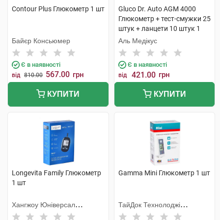
Contour Plus Глюкометр 1 шт
Gluco Dr. Auto AGM 4000
Глюкометр + тест-смужки 25
штук + ланцети 10 штук 1
набір
Байєр Консьюмер
Аль Медікус
Є в наявності
Є в наявності
567.00
грн
421.00
грн
від
810.00
від
КУПИТИ
КУПИТИ
Longevita Family Глюкометр
Gamma Mini Глюкометр 1 шт
1 шт
Хангжоу Юніверсал
ТайДок Технолоджі
Електронік
Корпорейшн