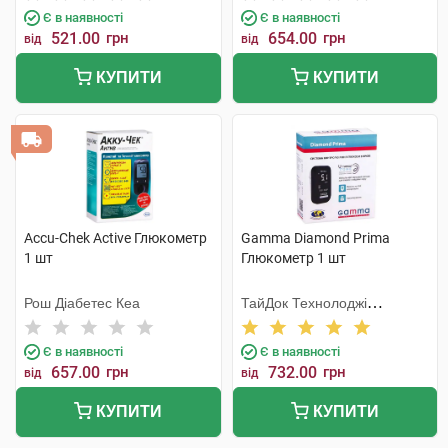
Є в наявності
Є в наявності
521.00
грн
654.00
грн
від
від
КУПИТИ
КУПИТИ
Accu-Chek Active Глюкометр
Gamma Diamond Prima
1 шт
Глюкометр 1 шт
Рош Діабетес Кеа
ТайДок Технолоджі
Корпорейшн
Є в наявності
Є в наявності
657.00
грн
732.00
грн
від
від
КУПИТИ
КУПИТИ