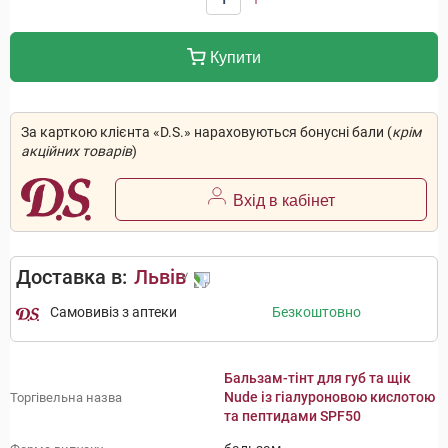
Купити
За карткою клієнта «D.S.» нараховуються бонусні бали (
крім
акційних товарів
)
Вхід в кабінет
Доставка в:
Львів
Самовивіз з аптеки
Безкоштовно
Бальзам-тінт для губ та щік
Nude із гіалуроновою кислотою
Торгівельна назва
та пептидами SPF50