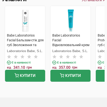
Babe Laboratorios
Babe Laboratorios
Babe 
Facial Бальзам-стік для
Facial
Prote
губ Зволоження та
Відновлювальний крем
губ с
живлення SPF20 4 г 1
для губ Загоєння та
гіалу
Laboratorios Babe, S.L.
Laboratorios Babe, S.L.
Labor
стік
захист 15 мл 1 туба
кисло
1 туб
Є в наявності
Є в наявності
Є в
341.10
грн
357.00
грн
3
від
від
від
КУПИТИ
КУПИТИ