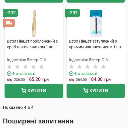
−30%
−30%
Beter Пінцет позолочений з
Beter Пінцет затуплений з
краб-наконечником 1 шт
прямим наконечником 1 шт
Індастріас Бетер С.А.
Індастріас Бетер С.А.
Є в наявності
Є в наявності
165.20
184.80
грн
грн
від
236.00
від
264.00
КУПИТИ
КУПИТИ
Показано
4
з
4
Поширені запитання