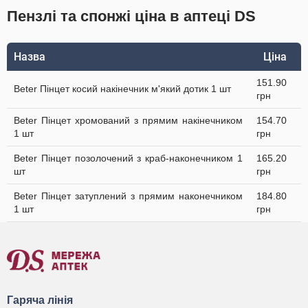
Пензлі та спонжі ціна в аптеці DS
Назва
Ціна
151.90
Beter Пінцет косий накінечник м'який дотик 1 шт
грн
Beter Пінцет хромований з прямим накінечником
154.70
1 шт
грн
Beter Пінцет позолочений з краб-наконечником 1
165.20
шт
грн
Beter Пінцет затуплений з прямим наконечником
184.80
1 шт
грн
Гаряча лінія