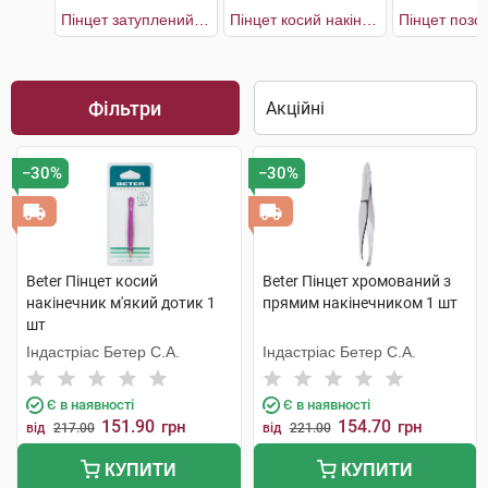
Пінцет затуплений з прямим наконечником
Пінцет косий накінечник м'який дотик
Фільтри
−30%
−30%
Beter Пінцет косий
Beter Пінцет хромований з
накінечник м'який дотик 1
прямим накінечником 1 шт
шт
Індастріас Бетер С.А.
Індастріас Бетер С.А.
Є в наявності
Є в наявності
151.90
154.70
грн
грн
від
217.00
від
221.00
КУПИТИ
КУПИТИ