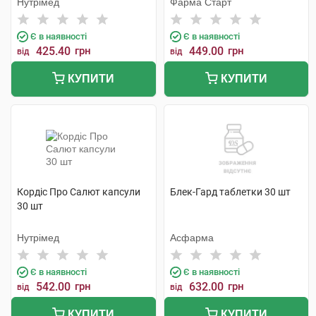
Нутрімед
Фарма Старт
Є в наявності
Є в наявності
425.40
грн
449.00
грн
від
від
КУПИТИ
КУПИТИ
Кордіс Про Салют капсули
Блек-Гард таблетки 30 шт
30 шт
Нутрімед
Асфарма
Є в наявності
Є в наявності
542.00
грн
632.00
грн
від
від
КУПИТИ
КУПИТИ