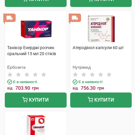
Танікор Енерджі розчин
Атеродінол капсули 60 шт
оральний 15 мл 20 стіків
Ербозета
Нутрімед
Є в наявності
Є в наявності
703.90
грн
756.30
грн
від
від
КУПИТИ
КУПИТИ