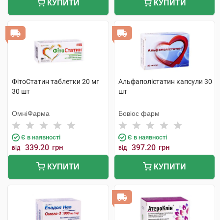
КУПИТИ
КУПИТИ
ФітоСтатин таблетки 20 мг
Альфаполістатин капсули 30
30 шт
шт
ОмніФарма
Бовіос фарм
Є в наявності
Є в наявності
339.20
грн
397.20
грн
від
від
КУПИТИ
КУПИТИ