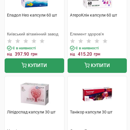
Епадол Нео капсули 60 шт
АтероКлін капсули 60 шт
Київський вітамінний завод
Елемент здоров'я
Є в наявності
Є в наявності
397.90
грн
415.20
грн
від
від
КУПИТИ
КУПИТИ
Ліпідоспад капсули 30 шт
Танікор капсули 30 шт