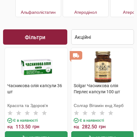
Альфаполістатин
Атеродінол
АтероК
Фільтри
Часникова олія капсули 36
Solgar Часникова олія
шт
Перлес капсули 100 шт
Красота та Здоров'я
Солгар Вітамін енд Херб
Є в наявності
Є в наявності
113.50
грн
282.50
грн
від
від