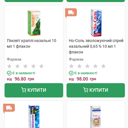
Піновіт краплі назальні 10
Но-Соль зволожуючий спрей
мл 1 флакон
назальний 0,65 % 10 мл 1
флакон
Фармак
Фармак
Є в наявності
Є в наявності
96.80
грн
98.00
грн
від
від
КУПИТИ
КУПИТИ