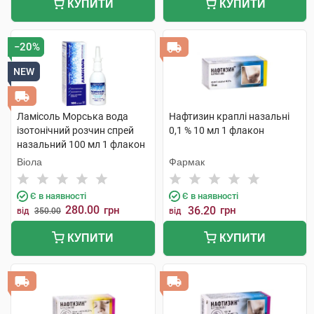
КУПИТИ
КУПИТИ
−20%
NEW
Ламісоль Морська вода
Нафтизин краплі назальні
ізотонічний розчин спрей
0,1 % 10 мл 1 флакон
назальний 100 мл 1 флакон
Віола
Фармак
Є в наявності
Є в наявності
280.00
грн
36.20
грн
від
350.00
від
КУПИТИ
КУПИТИ