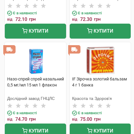
Є в наявності
Є в наявності
72.10
грн
72.30
грн
від
від
КУПИТИ
КУПИТИ
Назо-спрей спрей назальний
IF Зірочка золотий бальзам
0,5 мг/мл 15 мл 1 флакон
4 г 1 банка
Дослідний завод ГНЦЛС
Красота та Здоров'я
Є в наявності
Є в наявності
74.70
грн
75.00
грн
від
від
КУПИТИ
КУПИТИ