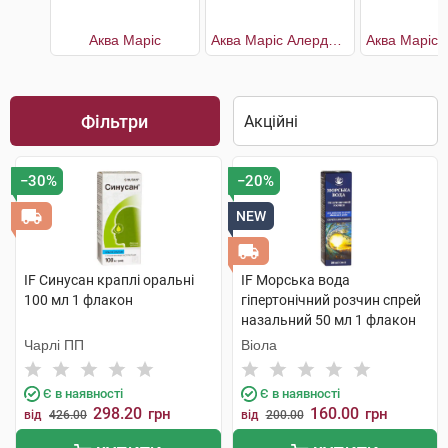
Аква Маріс
Аква Маріс Алерджі з ектоїном
Фільтри
−30%
−20%
NEW
IF Синусан краплі оральні
IF Морська вода
100 мл 1 флакон
гіпертонічний розчин спрей
назальний 50 мл 1 флакон
Чарлі ПП
Віола
Є в наявності
Є в наявності
298.20
160.00
грн
грн
від
426.00
від
200.00