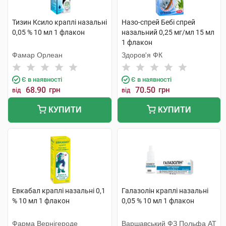
Тизин Ксило краплі назальні
Назо-спрей Бебі спрей
0,05 % 10 мл 1 флакон
назальний 0,25 мг/мл 15 мл
1 флакон
Фамар Орлеан
Здоров'я ФК
Є в наявності
Є в наявності
68.90
грн
70.50
грн
від
від
КУПИТИ
КУПИТИ
Евкабал краплі назальні 0,1
Галазолін краплі назальні
% 10 мл 1 флакон
0,05 % 10 мл 1 флакон
Фарма Вернігероде
Варшавський ФЗ Польфа АТ