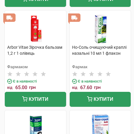
Arbor Vitae Зірочка бальзам
Но-Соль очищуючий краплі
1,2 г 1 олівець
назальні 10 мл 1 флакон
Фармаком
Фармак
Є в наявності
Є в наявності
65.00
грн
67.60
грн
від
від
КУПИТИ
КУПИТИ