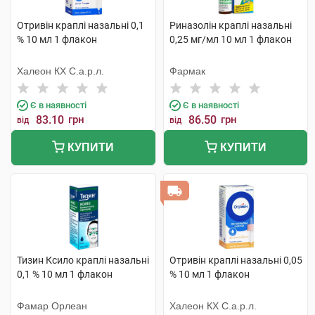
Отривін краплі назальні 0,1
Риназолін краплі назальні
% 10 мл 1 флакон
0,25 мг/мл 10 мл 1 флакон
Халеон КХ С.а.р.л.
Фармак
Є в наявності
Є в наявності
83.10
грн
86.50
грн
від
від
КУПИТИ
КУПИТИ
Тизин Ксило краплі назальні
Отривін краплі назальні 0,05
0,1 % 10 мл 1 флакон
% 10 мл 1 флакон
Фамар Орлеан
Халеон КХ С.а.р.л.