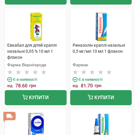
Евкабал для дітей краплі
Риназолін краплі назальні
назальні 0,05 % 10 мл 1
0,5 мг/мл 10 мл 1 флакон
флакон
Фарма Вернігероде
Фармак
Є в наявності
Є в наявності
78.60
грн
81.70
грн
від
від
КУПИТИ
КУПИТИ