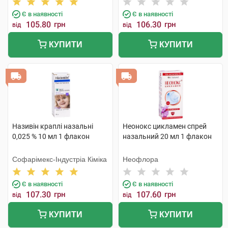
Є в наявності
Є в наявності
105.80
грн
106.30
грн
від
від
КУПИТИ
КУПИТИ
Називін краплі назальні
Неонокс цикламен спрей
0,025 % 10 мл 1 флакон
назальний 20 мл 1 флакон
Софарімекс-Індустріа Кіміка
Неофлора
Є в наявності
Є в наявності
107.30
грн
107.60
грн
від
від
КУПИТИ
КУПИТИ