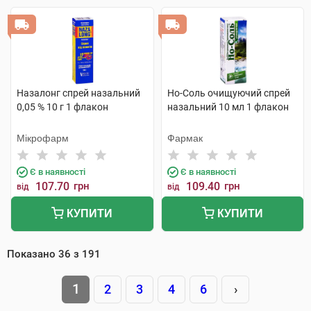
Назалонг спрей назальний
Но-Соль очищуючий спрей
0,05 % 10 г 1 флакон
назальний 10 мл 1 флакон
Мікрофарм
Фармак
Є в наявності
Є в наявності
107.70
грн
109.40
грн
від
від
КУПИТИ
КУПИТИ
Показано
36
з
191
1
2
3
4
6
›