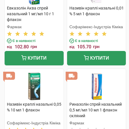
Евказолін Аква спрей
Називін краплі назальні 0,01
назальний 1 мг/мл 10 г 1
% 5 мл 1 флакон
флакон
Фармак
Софарімекс-Індустріа Кіміка
Є в наявності
Є в наявності
102.80
грн
105.70
грн
від
від
КУПИТИ
КУПИТИ
Називін краплі назальні 0,05
Риназолін спрей назальний
% 10 мл 1 флакон
0,5 мг/мл 10 мл 1 флакон
скляний
Софарімекс-Індустріа Кіміка
Фармак