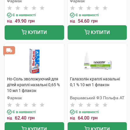
Фармак
Фармак
Є в наявності
Є в наявності
49.90
грн
54.60
грн
від
від
КУПИТИ
КУПИТИ
Но-Соль зволожуючий для
Галазолін краплі назальні
дітей краплі назальні 0,65 %
0,1 % 10 мл 1 флакон
10 мл 1 флакон
Фармак
Варшавський ФЗ Польфа АТ
Є в наявності
Є в наявності
62.40
грн
64.00
грн
від
від
КУПИТИ
КУПИТИ