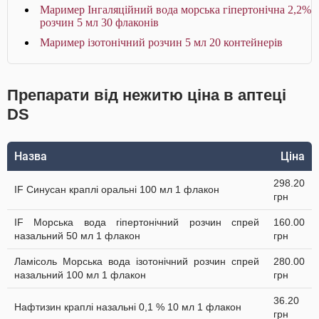
Маример Інгаляційний вода морська гіпертонічна 2,2%
розчин 5 мл 30 флаконів
Маример ізотонічний розчин 5 мл 20 контейнерів
Препарати від нежитю ціна в аптеці
DS
Назва
Ціна
298.20
IF Синусан краплі оральні 100 мл 1 флакон
грн
IF Морська вода гіпертонічний розчин спрей
160.00
назальний 50 мл 1 флакон
грн
Ламісоль Морська вода ізотонічний розчин спрей
280.00
назальний 100 мл 1 флакон
грн
36.20
Нафтизин краплі назальні 0,1 % 10 мл 1 флакон
грн