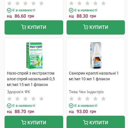
Є в наявності
Є в наявності
86.60
грн
88.30
грн
від
від
КУПИТИ
КУПИТИ
Назо-спрей з екстрактом
Санорин краплі назальні 1
алое спрей назальний 0,5
мг/мл 10 мл 1 флакон
мг/мл 15 мл 1 флакон
Здоров'я ФК
Тева Чех Індастріз
Є в наявності
Є в наявності
88.70
грн
93.00
грн
від
від
КУПИТИ
КУПИТИ