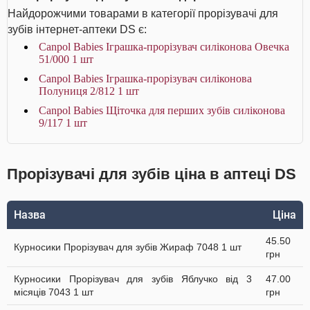
Найдорожчими товарами в категорії прорізувачі для
зубів інтернет-аптеки DS є:
Canpol Babies Іграшка-прорізувач cиліконова Овечка
51/000 1 шт
Canpol Babies Іграшка-прорізувач cиліконова
Полуниця 2/812 1 шт
Canpol Babies Щіточка для перших зубів силіконова
9/117 1 шт
Прорізувачі для зубів ціна в аптеці DS
Назва
Ціна
45.50
Курносики Прорізувач для зубів Жираф 7048 1 шт
грн
Курносики Прорізувач для зубів Яблучко від 3
47.00
місяців 7043 1 шт
грн