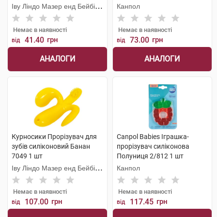
Іву Ліндо Мазер енд Бейбі
Канпол
Продактс
Немає в наявності
Немає в наявності
41.40
грн
73.00
грн
від
від
АНАЛОГИ
АНАЛОГИ
Курносики Прорізувач для
Canpol Babies Іграшка-
зубів силіконовий Банан
прорізувач cиліконова
7049 1 шт
Полуниця 2/812 1 шт
Іву Ліндо Мазер енд Бейбі
Канпол
Продактс
Немає в наявності
Немає в наявності
107.00
грн
117.45
грн
від
від