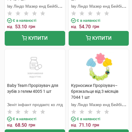
Іву Ліндо Мазер енд Бейбі
Іву Ліндо Мазер енд Бейбі
Продактс
Продактс
Є в наявності
Є в наявності
53.10
грн
54.70
грн
від
від
КУПИТИ
КУПИТИ
Baby Team Прорізувач для
Курносики Прорізувач–
зубів з гелем 4005 1 шт
брязкальце від 3 місяців
7044 1 шт
Зеніт інфант продактс ко лтд
Іву Ліндо Мазер енд Бейбі
Продактс
Є в наявності
Є в наявності
68.50
грн
71.10
грн
від
від