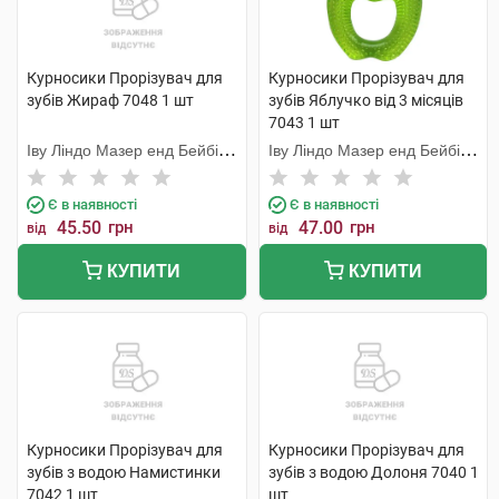
Курносики Прорізувач для
Курносики Прорізувач для
зубів Жираф 7048 1 шт
зубів Яблучко від 3 місяців
7043 1 шт
Іву Ліндо Мазер енд Бейбі
Іву Ліндо Мазер енд Бейбі
Продактс
Продактс
Є в наявності
Є в наявності
45.50
грн
47.00
грн
від
від
КУПИТИ
КУПИТИ
Курносики Прорізувач для
Курносики Прорізувач для
зубів з водою Намистинки
зубів з водою Долоня 7040 1
7042 1 шт
шт