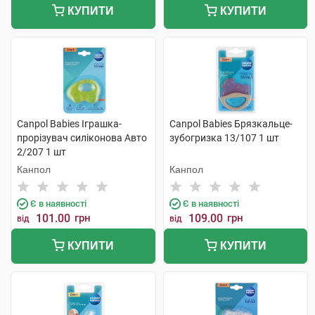
КУПИТИ
КУПИТИ
Canpol Babies Іграшка-
Canpol Babies Брязкальце-
прорізувач силіконова Авто
зубогризка 13/107 1 шт
2/207 1 шт
Канпол
Канпол
Є в наявності
Є в наявності
101.00
грн
109.00
грн
від
від
КУПИТИ
КУПИТИ