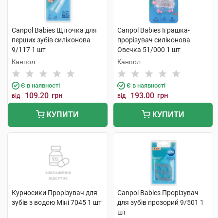
Canpol Babies Щіточка для
Canpol Babies Іграшка-
перших зубів силіконова
прорізувач cиліконова
9/117 1 шт
Овечка 51/000 1 шт
Канпол
Канпол
Є в наявності
Є в наявності
109.20
грн
193.00
грн
від
від
КУПИТИ
КУПИТИ
Курносики Прорізувач для
Canpol Babies Прорізувач
зубів з водою Міні 7045 1 шт
для зубів прозорий 9/501 1
шт